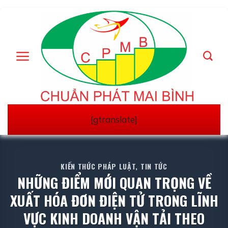
Skip
to
content
[gtranslate]
KIẾN THỨC PHÁP LUẬT
,
TIN TỨC
NHỮNG ĐIỂM MỚI QUAN TRỌNG VỀ
XUẤT HÓA ĐƠN ĐIỆN TỬ TRONG LĨNH
VỰC KINH DOANH VẬN TẢI THEO