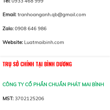
Tel:
0933 468 999
Email:
tranhoanganh.qb@gmail.com
Zalo:
0908 646 986
Website:
Luatmaibinh.com
TRỤ SỞ CHÍNH TẠI BÌNH DƯƠNG
CÔNG TY CỔ PHẦN CHUẨN PHÁT MAI BÌNH
MST:
3702125206