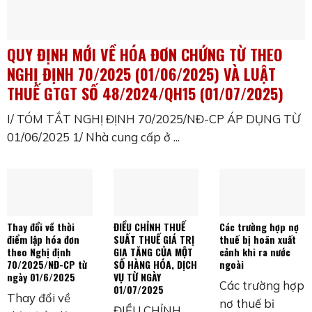
QUY ĐỊNH MỚI VỀ HÓA ĐƠN CHỨNG TỪ THEO
NGHỊ ĐỊNH 70/2025 (01/06/2025) VÀ LUẬT
THUẾ GTGT SỐ 48/2024/QH15 (01/07/2025)
I/ TÓM TẮT NGHỊ ĐỊNH 70/2025/NĐ-CP ÁP DỤNG TỪ
01/06/2025 1/ Nhà cung cấp ở ...
Thay đổi về thời
ĐIỀU CHỈNH THUẾ
Các trường hợp nợ
điểm lập hóa đơn
SUẤT THUẾ GIÁ TRỊ
thuế bị hoãn xuất
theo Nghị định
GIA TĂNG CỦA MỘT
cảnh khi ra nước
70/2025/NĐ-CP từ
SỐ HÀNG HÓA, DỊCH
ngoài
ngày 01/6/2025
VỤ TỪ NGÀY
Các trường hợp
01/07/2025
Thay đổi về
nợ thuế bị
ĐIỀU CHỈNH