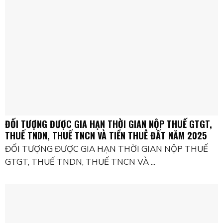
ĐỐI TƯỢNG ĐƯỢC GIA HẠN THỜI GIAN NỘP THUẾ GTGT,
THUẾ TNDN, THUẾ TNCN VÀ TIỀN THUÊ ĐẤT NĂM 2025
ĐỐI TƯỢNG ĐƯỢC GIA HẠN THỜI GIAN NỘP THUẾ
GTGT, THUẾ TNDN, THUẾ TNCN VÀ ...