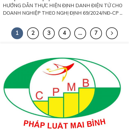
HƯỚNG DẪN THỰC HIỆN ĐỊNH DANH ĐIỆN TỬ CHO
DOANH NGHIỆP THEO NGHỊ ĐỊNH 69/2024/NĐ-CP ...
1
2
3
4
…
7