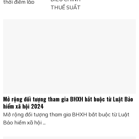
thời điểm lập
hoãn xuất cảnh
THUẾ SUẤT
hóa đơn theo
khi ra nước
THUẾ GIÁ TRỊ
Nghị định
ngoài Căn cứ ...
GIA TĂNG CỦA
70/2025/NĐ-
MỘT SỐ HÀNG
CP từ ngày
HÓA, DỊCH ...
01/6/2025 ...
Mở rộng đối tượng tham gia BHXH bắt buộc từ Luật Bảo
hiểm xã hội 2024
Mở rộng đối tượng tham gia BHXH bắt buộc từ Luật
Bảo hiểm xã hội ...