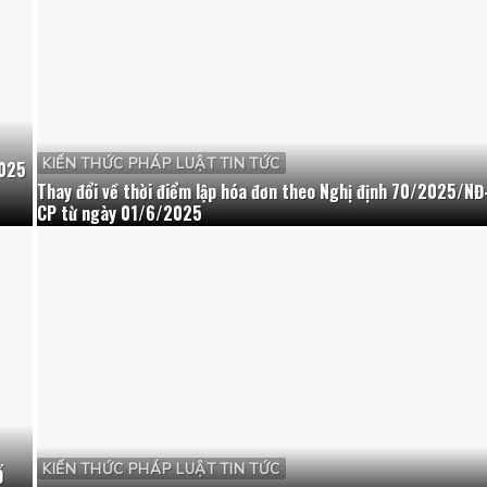
KIẾN THỨC PHÁP LUẬT TIN TỨC
2025
Thay đổi về thời điểm lập hóa đơn theo Nghị định 70/2025/NĐ
CP từ ngày 01/6/2025
KIẾN THỨC PHÁP LUẬT TIN TỨC
Ố