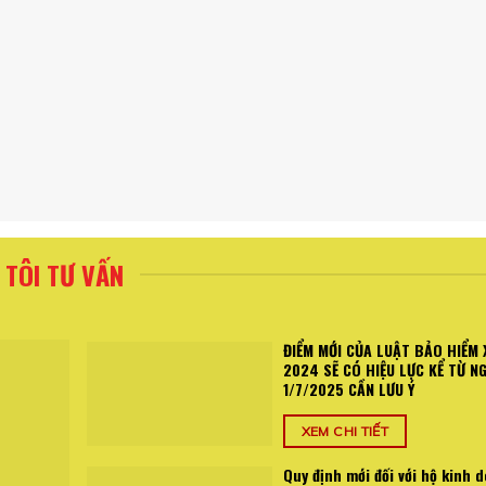
TÔI TƯ VẤN
ĐIỂM MỚI CỦA LUẬT BẢO HIỂM 
2024 SẼ CÓ HIỆU LỰC KỂ TỪ N
1/7/2025 CẦN LƯU Ý
XEM CHI TIẾT
Quy định mới đối với hộ kinh 