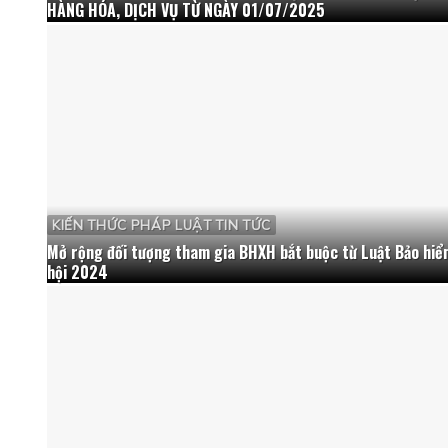
HÀNG HÓA, DỊCH VỤ TỪ NGÀY 01/07/2025
KIẾN THỨC PHÁP LUẬT TIN TỨC
Mở rộng đối tượng tham gia BHXH bắt buộc từ Luật Bảo hiể
hội 2024