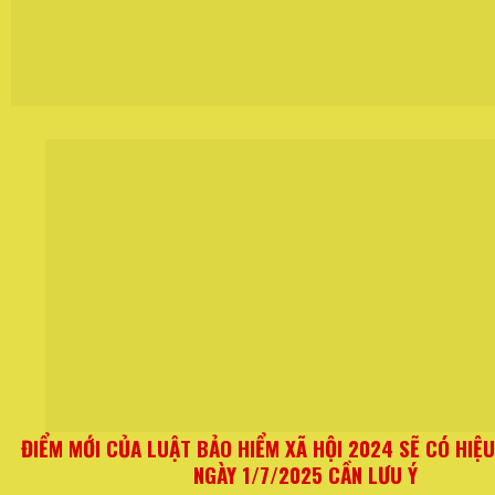
ĐIỂM MỚI CỦA LUẬT BẢO HIỂM XÃ HỘI 2024 SẼ CÓ HIỆU
NGÀY 1/7/2025 CẦN LƯU Ý