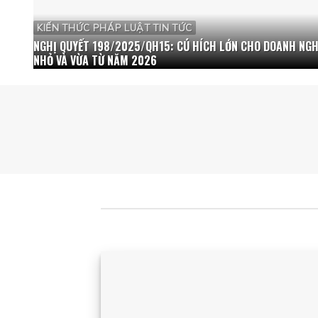
KIẾN THỨC PHÁP LUẬT TIN TỨC
NGHỊ QUYẾT 198/2025/QH15: CÚ HÍCH LỚN CHO DOANH NGH
NHỎ VÀ VỪA TỪ NĂM 2026