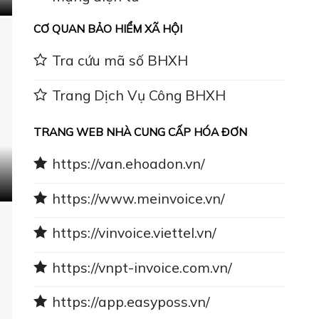
CƠ QUAN BẢO HIỂM XÃ HỘI
Tra cứu mã số BHXH
Trang Dịch Vụ Công BHXH
TRANG WEB NHÀ CUNG CẤP HÓA ĐƠN
https://van.ehoadon.vn/
https://www.meinvoice.vn/
https://vinvoice.viettel.vn/
https://vnpt-invoice.com.vn/
https://app.easyposs.vn/