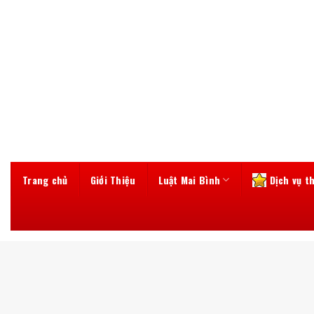
Skip
to
content
Trang chủ
Giới Thiệu
Luật Mai Bình
Dịch vụ t