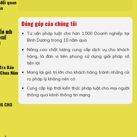
 đổi quan
án
Đóng góp của chúng tôi
ỂM MỚI
Tư vấn pháp luật cho hơn 1.000 Doanh nghiệp tại
HUẾ
Bình Dương trong 10 năm qua
H
Nâng cao chất lượng cung cấp dịch vụ cho khách
hàng, là đơn vị tiên phong sử dụng giải pháp số
tiện lợi
Tra Báo
Mang lại giá trị lớn cho khách hàng tránh những rủi
 Chưa Năm
ro pháp lý không nên có
Cung cấp kịp thời kiến thức pháp luật cho mọi người
thông qua kênh thông tin mạng
NG CHO
ày 01/06/2025: Những
TỪ NGÀY 01/06/2025: NHIỀU ĐIỂ
à thuế khoán
VÀ THUẾ KHOÁN ĐỐI 