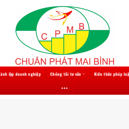
hành lập doanh nghiệp
Chúng tôi tư vấn
Kiến thức pháp luậ
+++