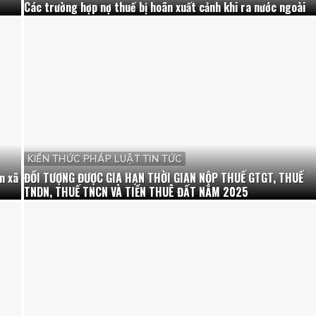
Các trường hợp nợ thuế bị hoãn xuất cảnh khi ra nước ngoài
KIẾN THỨC PHÁP LUẬT TIN TỨC
m xã
ĐỐI TƯỢNG ĐƯỢC GIA HẠN THỜI GIAN NỘP THUẾ GTGT, THUẾ
TNDN, THUẾ TNCN VÀ TIỀN THUÊ ĐẤT NĂM 2025