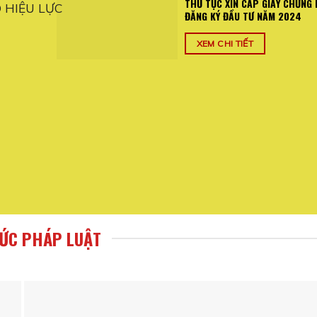
THỦ TỤC XIN CẤP GIẤY CHỨNG
Ó HIỆU LỰC
Quy định mới đối với hộ kinh doanh từ ng
ĐĂNG KÝ ĐẦU TƯ NĂM 2024
thay đổi ...
XEM CHI TIẾT
XEM CHI TIẾT
HỨC PHÁP LUẬT