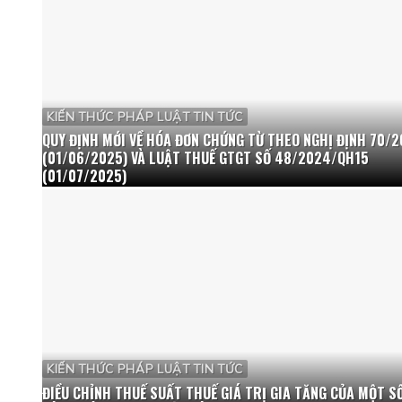
KIẾN THỨC PHÁP LUẬT TIN TỨC
QUY ĐỊNH MỚI VỀ HÓA ĐƠN CHỨNG TỪ THEO NGHỊ ĐỊNH 70/
(01/06/2025) VÀ LUẬT THUẾ GTGT SỐ 48/2024/QH15
(01/07/2025)
KIẾN THỨC PHÁP LUẬT TIN TỨC
ĐIỀU CHỈNH THUẾ SUẤT THUẾ GIÁ TRỊ GIA TĂNG CỦA MỘT S