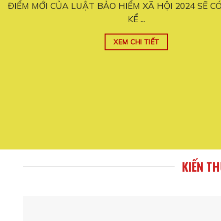
ĐIỂM MỚI CỦA LUẬT BẢO HIỂM XÃ HỘI 2024 SẼ C
KỂ ...
XEM CHI TIẾT
KIẾN T