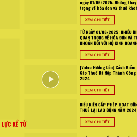
ngày 01/06/2025: Những thay
trọng về hóa đơn và thuế kho
XEM CHI TIẾT
TỪ NGÀY 01/06/2025: NHIỀU ĐI
QUAN TRỌNG VỀ HÓA ĐƠN VÀ T
KHOÁN ĐỐI VỚI HỘ KINH DOAN
XEM CHI TIẾT
[Video Hướng Dẫn] Cách Kiểm 
Cáo Thuế Đã Nộp Thành Công
2024
XEM CHI TIẾT
ĐIỀU KIỆN CẤP PHÉP HOẠT ĐỘ
THUÊ LẠI LAO ĐỘNG NĂM 2024
 LỰC KỂ TỪ
Quy định mới đối với hộ kinh doanh từ ng
XEM CHI TIẾT
thay đổi quan trọng về hóa đơn v