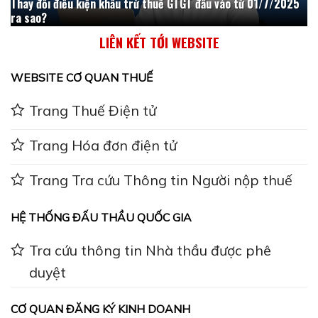
Thay đổi điều kiện khấu trừ thuế GTGT đầu vào từ 01/7/2025
ra sao?
LIÊN KẾT TỚI WEBSITE
WEBSITE CƠ QUAN THUẾ
Trang Thuế Điện tử
Trang Hóa đơn điện tử
Trang Tra cứu Thông tin Người nộp thuế
HỆ THỐNG ĐẤU THẦU QUỐC GIA
Tra cứu thông tin Nhà thầu được phê
duyệt
CƠ QUAN ĐĂNG KÝ KINH DOANH