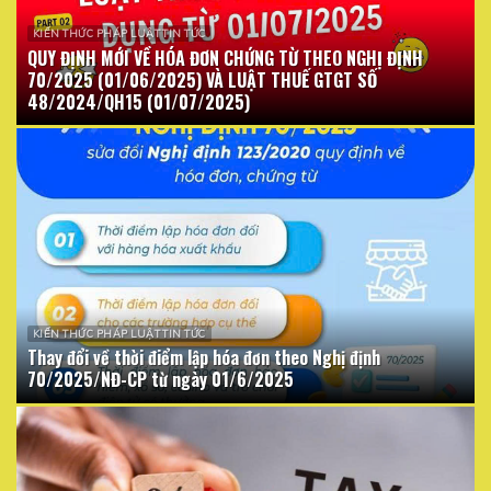
KIẾN THỨC PHÁP LUẬT TIN TỨC
QUY ĐỊNH MỚI VỀ HÓA ĐƠN CHỨNG TỪ THEO NGHỊ ĐỊNH
70/2025 (01/06/2025) VÀ LUẬT THUẾ GTGT SỐ
48/2024/QH15 (01/07/2025)
KIẾN THỨC PHÁP LUẬT TIN TỨC
Thay đổi về thời điểm lập hóa đơn theo Nghị định
70/2025/NĐ-CP từ ngày 01/6/2025