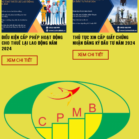
ĐIỀU KIỆN CẤP PHÉP HOẠT ĐỘNG
THỦ TỤC XIN CẤP GIẤY CHỨNG
CHO THUÊ LẠI LAO ĐỘNG NĂM
NHẬN ĐĂNG KÝ ĐẦU TƯ NĂM 2024
2024
XEM CHI TIẾT
XEM CHI TIẾT