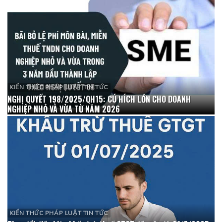
KIẾN THỨC PHÁP LUẬT TIN TỨC
NGHỊ QUYẾT 198/2025/QH15: CÚ HÍCH LỚN CHO DOANH
NGHIỆP NHỎ VÀ VỪA TỪ NĂM 2026
KIẾN THỨC PHÁP LUẬT TIN TỨC