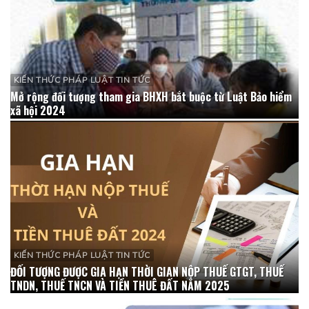
KIẾN THỨC PHÁP LUẬT TIN TỨC
Mở rộng đối tượng tham gia BHXH bắt buộc từ Luật Bảo hiểm
xã hội 2024
KIẾN THỨC PHÁP LUẬT TIN TỨC
ĐỐI TƯỢNG ĐƯỢC GIA HẠN THỜI GIAN NỘP THUẾ GTGT, THUẾ
TNDN, THUẾ TNCN VÀ TIỀN THUÊ ĐẤT NĂM 2025