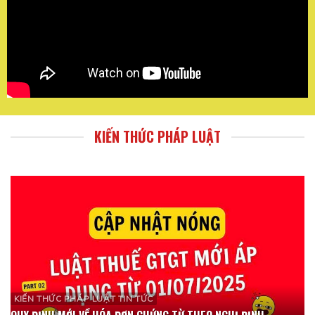
KIẾN THỨC PHÁP LUẬT
KIẾN THỨC PHÁP LUẬT TIN TỨC