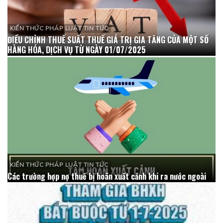
KIẾN THỨC PHÁP LUẬT TIN TỨC
ĐIỀU CHỈNH THUẾ SUẤT THUẾ GIÁ TRỊ GIA TĂNG CỦA MỘT SỐ
HÀNG HÓA, DỊCH VỤ TỪ NGÀY 01/07/2025
KIẾN THỨC PHÁP LUẬT TIN TỨC
Các trường hợp nợ thuế bị hoãn xuất cảnh khi ra nước ngoài