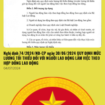
Nghị định 74/2024/NĐ-CP ngày 30/06/2024 QUY ĐỊNH MỨC
LƯƠNG TỐI THIỂU ĐỐI VỚI NGƯỜI LAO ĐỘNG LÀM VIỆC THEO
HỢP ĐỒNG LAO ĐỘNG
04/07/2024