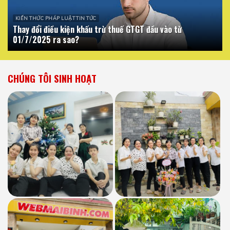
KIẾN THỨC PHÁP LUẬT TIN TỨC
Thay đổi điều kiện khấu trừ thuế GTGT đầu vào từ
01/7/2025 ra sao?
CHÚNG TÔI SINH HOẠT