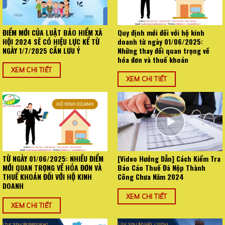
ĐIỂM MỚI CỦA LUẬT BẢO HIỂM XÃ
Quy định mới đối với hộ kinh
HỘI 2024 SẼ CÓ HIỆU LỰC KỂ TỪ
doanh từ ngày 01/06/2025:
NGÀY 1/7/2025 CẦN LƯU Ý
Những thay đổi quan trọng về
hóa đơn và thuế khoán
XEM CHI TIẾT
XEM CHI TIẾT
TỪ NGÀY 01/06/2025: NHIỀU ĐIỂM
[Video Hướng Dẫn] Cách Kiểm Tra
MỚI QUAN TRỌNG VỀ HÓA ĐƠN VÀ
Báo Cáo Thuế Đã Nộp Thành
THUẾ KHOÁN ĐỐI VỚI HỘ KINH
Công Chưa Năm 2024
DOANH
XEM CHI TIẾT
XEM CHI TIẾT