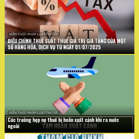
KIẾN THỨC PHÁP LUẬT TIN TỨC
ĐIỀU CHỈNH THUẾ SUẤT THUẾ GIÁ TRỊ GIA TĂNG CỦA MỘT
SỐ HÀNG HÓA, DỊCH VỤ TỪ NGÀY 01/07/2025
KIẾN THỨC PHÁP LUẬT TIN TỨC
Các trường hợp nợ thuế bị hoãn xuất cảnh khi ra nước
ngoài