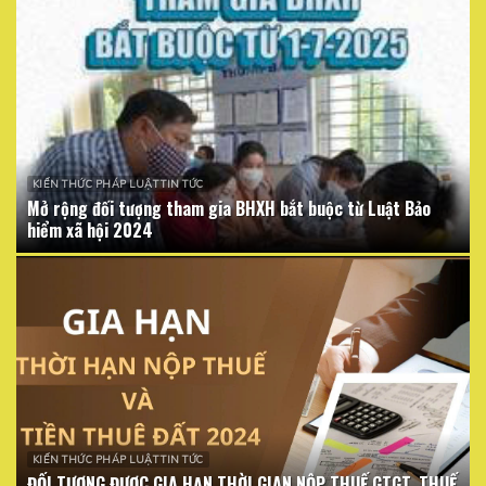
KIẾN THỨC PHÁP LUẬT TIN TỨC
Mở rộng đối tượng tham gia BHXH bắt buộc từ Luật Bảo
hiểm xã hội 2024
KIẾN THỨC PHÁP LUẬT TIN TỨC
ĐỐI TƯỢNG ĐƯỢC GIA HẠN THỜI GIAN NỘP THUẾ GTGT, THUẾ