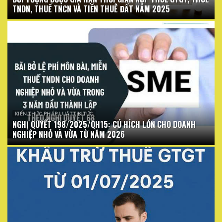
TNDN, THUẾ TNCN VÀ TIỀN THUÊ ĐẤT NĂM 2025
KIẾN THỨC PHÁP LUẬT TIN TỨC
NGHỊ QUYẾT 198/2025/QH15: CÚ HÍCH LỚN CHO DOANH
NGHIỆP NHỎ VÀ VỪA TỪ NĂM 2026