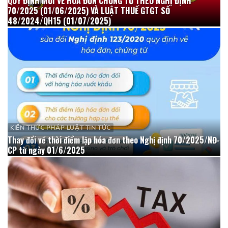
QUY ĐỊNH MỚI VỀ HÓA ĐƠN CHỨNG TỪ THEO NGHỊ ĐỊNH
70/2025 (01/06/2025) VÀ LUẬT THUẾ GTGT SỐ
48/2024/QH15 (01/07/2025)
KIẾN THỨC PHÁP LUẬT TIN TỨC
Thay đổi về thời điểm lập hóa đơn theo Nghị định 70/2025/NĐ-
CP từ ngày 01/6/2025