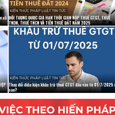
KIẾN THỨC PHÁP LUẬT TIN TỨC
m xã
ĐỐI TƯỢNG ĐƯỢC GIA HẠN THỜI GIAN NỘP THUẾ GTGT, THUẾ
TNDN, THUẾ TNCN VÀ TIỀN THUÊ ĐẤT NĂM 2025
KIẾN THỨC PHÁP LUẬT TIN TỨC
IỆP
Thay đổi điều kiện khấu trừ thuế GTGT đầu vào từ 01/7/2025 
sao?