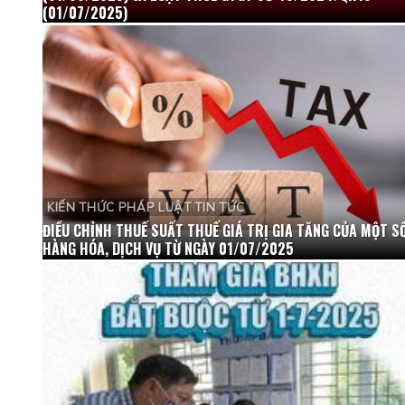
(01/07/2025)
KIẾN THỨC PHÁP LUẬT TIN TỨC
ĐIỀU CHỈNH THUẾ SUẤT THUẾ GIÁ TRỊ GIA TĂNG CỦA MỘT S
HÀNG HÓA, DỊCH VỤ TỪ NGÀY 01/07/2025