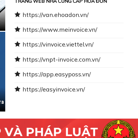
TRANG WEB NHÀ CUNG CẤP HÓA ĐƠN
https://van.ehoadon.vn/
https://www.meinvoice.vn/
https://vinvoice.viettel.vn/
https://vnpt-invoice.com.vn/
https://app.easyposs.vn/
https://easyinvoice.vn/
ra