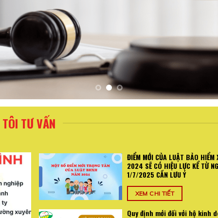
TÔI TƯ VẤN
ĐIỂM MỚI CỦA LUẬT BẢO HIỂM 
2024 SẼ CÓ HIỆU LỰC KỂ TỪ N
1/7/2025 CẦN LƯU Ý
XEM CHI TIẾT
Quy định mới đối với hộ kinh 