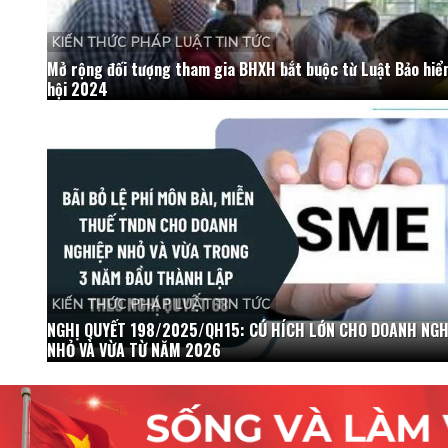
KIẾN THỨC PHÁP LUẬT TIN TỨC
Mở rộng đối tượng tham gia BHXH bắt buộc từ Luật Bảo hiể
hội 2024
KIẾN THỨC PHÁP LUẬT TIN TỨC
NGHỊ QUYẾT 198/2025/QH15: CÚ HÍCH LỚN CHO DOANH NGH
NHỎ VÀ VỪA TỪ NĂM 2026