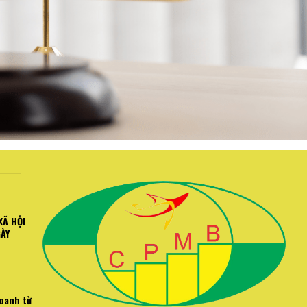
XÃ HỘI
GÀY
doanh từ