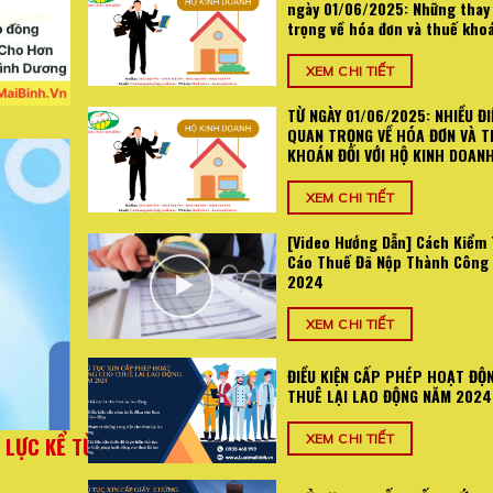
ngày 01/06/2025: Những thay
trọng về hóa đơn và thuế kho
XEM CHI TIẾT
TỪ NGÀY 01/06/2025: NHIỀU ĐI
QUAN TRỌNG VỀ HÓA ĐƠN VÀ T
KHOÁN ĐỐI VỚI HỘ KINH DOAN
XEM CHI TIẾT
[Video Hướng Dẫn] Cách Kiểm 
Cáo Thuế Đã Nộp Thành Công
2024
XEM CHI TIẾT
ĐIỀU KIỆN CẤP PHÉP HOẠT ĐỘ
THUÊ LẠI LAO ĐỘNG NĂM 2024
2025: Những
TỪ NGÀY 01/06/2025: NHIỀU ĐIỂM MỚI QU
XEM CHI TIẾT
oán
VÀ THUẾ KHOÁN ĐỐI VỚI HỘ KI