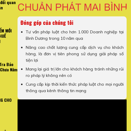
 đổi quan
án
Đóng góp của chúng tôi
ỂM MỚI
Tư vấn pháp luật cho hơn 1.000 Doanh nghiệp tại
HUẾ
Bình Dương trong 10 năm qua
H
Nâng cao chất lượng cung cấp dịch vụ cho khách
hàng, là đơn vị tiên phong sử dụng giải pháp số
tiện lợi
Tra Báo
Mang lại giá trị lớn cho khách hàng tránh những rủi
 Chưa Năm
ro pháp lý không nên có
Cung cấp kịp thời kiến thức pháp luật cho mọi người
thông qua kênh thông tin mạng
NG CHO
AN TRỌNG VỀ HÓA ĐƠN
[Video Hướng Dẫn] Cách Kiểm T
NH DOANH
Công Chưa