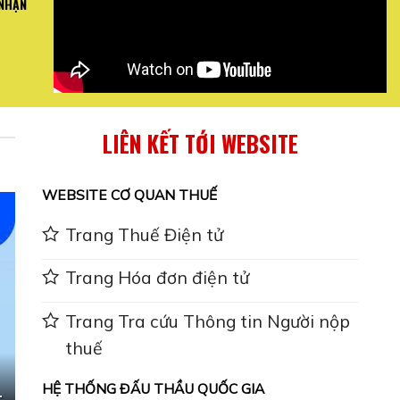
 NHẬN
ỚI QUAN TRỌNG VỀ
Mai Bình hướng dẫn toàn thể nh
 ...
Báo 
XEM CHI
LIÊN KẾT TỚI WEBSITE
WEBSITE CƠ QUAN THUẾ
Trang Thuế Điện tử
Trang Hóa đơn điện tử
Trang Tra cứu Thông tin Người nộp
thuế
HỆ THỐNG ĐẤU THẦU QUỐC GIA
-