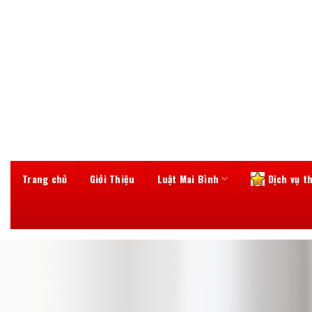
Skip
to
content
Trang chủ
Giới Thiệu
Luật Mai Bình
Dịch vụ t