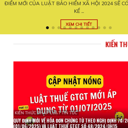
ỰC
Quy định mới đối với hộ kinh doanh từ ngày 01/06/
thay đổi ...
XEM CHI TIẾT
KIẾN T
KIẾN THỨC PHÁP LUẬT TIN TỨC
QUY ĐỊNH MỚI VỀ HÓA ĐƠN CHỨNG TỪ THEO NGHỊ ĐỊNH 70/
(01/06/2025) VÀ LUẬT THUẾ GTGT SỐ 48/2024/QH15