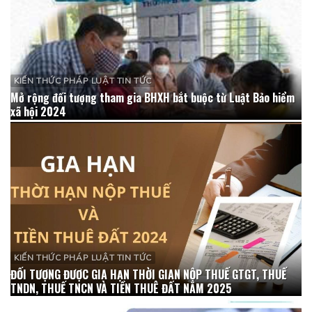
KIẾN THỨC PHÁP LUẬT TIN TỨC
Mở rộng đối tượng tham gia BHXH bắt buộc từ Luật Bảo hiểm
xã hội 2024
KIẾN THỨC PHÁP LUẬT TIN TỨC
ĐỐI TƯỢNG ĐƯỢC GIA HẠN THỜI GIAN NỘP THUẾ GTGT, THUẾ
TNDN, THUẾ TNCN VÀ TIỀN THUÊ ĐẤT NĂM 2025