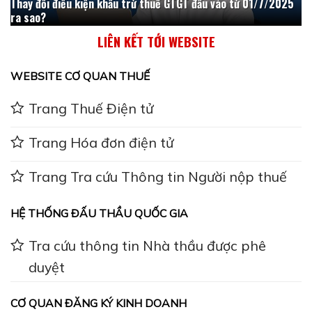
Thay đổi điều kiện khấu trừ thuế GTGT đầu vào từ 01/7/2025
ra sao?
LIÊN KẾT TỚI WEBSITE
WEBSITE CƠ QUAN THUẾ
Trang Thuế Điện tử
Trang Hóa đơn điện tử
Trang Tra cứu Thông tin Người nộp thuế
HỆ THỐNG ĐẤU THẦU QUỐC GIA
Tra cứu thông tin Nhà thầu được phê
duyệt
CƠ QUAN ĐĂNG KÝ KINH DOANH