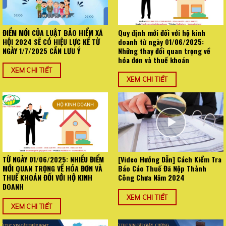
ĐIỂM MỚI CỦA LUẬT BẢO HIỂM XÃ
Quy định mới đối với hộ kinh
HỘI 2024 SẼ CÓ HIỆU LỰC KỂ TỪ
doanh từ ngày 01/06/2025:
NGÀY 1/7/2025 CẦN LƯU Ý
Những thay đổi quan trọng về
hóa đơn và thuế khoán
XEM CHI TIẾT
XEM CHI TIẾT
TỪ NGÀY 01/06/2025: NHIỀU ĐIỂM
[Video Hướng Dẫn] Cách Kiểm Tra
MỚI QUAN TRỌNG VỀ HÓA ĐƠN VÀ
Báo Cáo Thuế Đã Nộp Thành
THUẾ KHOÁN ĐỐI VỚI HỘ KINH
Công Chưa Năm 2024
DOANH
XEM CHI TIẾT
XEM CHI TIẾT