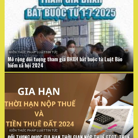
KIẾN THỨC PHÁP LUẬT TIN TỨC
Mở rộng đối tượng tham gia BHXH bắt buộc từ Luật Bảo
hiểm xã hội 2024
KIẾN THỨC PHÁP LUẬT TIN TỨC
ĐỐI TƯỢNG ĐƯỢC GIA HẠN THỜI GIAN NỘP THUẾ GTGT, THUẾ