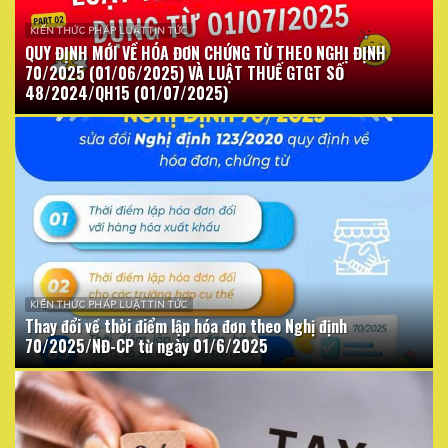
KIẾN THỨC PHÁP LUẬT TIN TỨC
QUY ĐỊNH MỚI VỀ HÓA ĐƠN CHỨNG TỪ THEO NGHỊ ĐỊNH
70/2025 (01/06/2025) VÀ LUẬT THUẾ GTGT SỐ
48/2024/QH15 (01/07/2025)
KIẾN THỨC PHÁP LUẬT TIN TỨC
Thay đổi về thời điểm lập hóa đơn theo Nghị định
70/2025/NĐ-CP từ ngày 01/6/2025