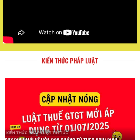
KIẾN THỨC PHÁP LUẬT
KIẾN THỨC PHÁP LUẬT TIN TỨC