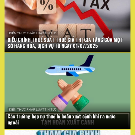
KIẾN THỨC PHÁP LUẬT TIN TỨC
ĐIỀU CHỈNH THUẾ SUẤT THUẾ GIÁ TRỊ GIA TĂNG CỦA MỘT
SỐ HÀNG HÓA, DỊCH VỤ TỪ NGÀY 01/07/2025
KIẾN THỨC PHÁP LUẬT TIN TỨC
Các trường hợp nợ thuế bị hoãn xuất cảnh khi ra nước
ngoài