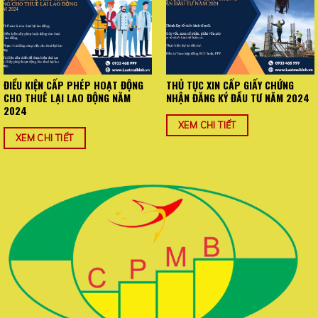
ĐIỀU KIỆN CẤP PHÉP HOẠT ĐỘNG
THỦ TỤC XIN CẤP GIẤY CHỨNG
CHO THUÊ LẠI LAO ĐỘNG NĂM
NHẬN ĐĂNG KÝ ĐẦU TƯ NĂM 2024
2024
XEM CHI TIẾT
XEM CHI TIẾT