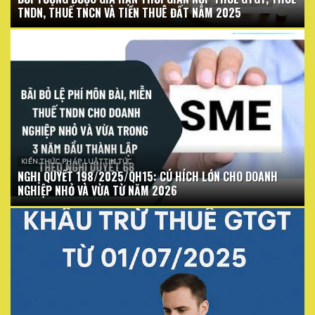
TNDN, THUẾ TNCN VÀ TIỀN THUÊ ĐẤT NĂM 2025
KIẾN THỨC PHÁP LUẬT TIN TỨC
NGHỊ QUYẾT 198/2025/QH15: CÚ HÍCH LỚN CHO DOANH
NGHIỆP NHỎ VÀ VỪA TỪ NĂM 2026