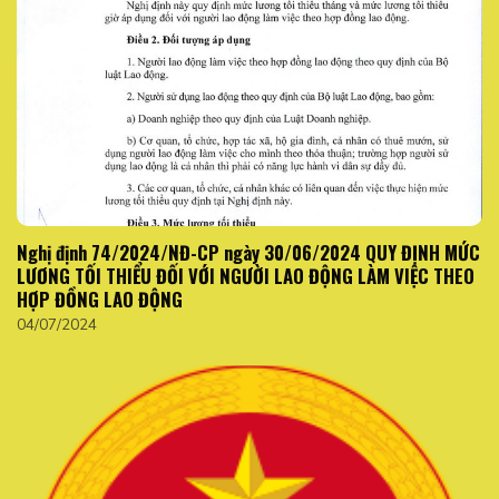
Nghị định 74/2024/NĐ-CP ngày 30/06/2024 QUY ĐỊNH MỨC
LƯƠNG TỐI THIỂU ĐỐI VỚI NGƯỜI LAO ĐỘNG LÀM VIỆC THEO
HỢP ĐỒNG LAO ĐỘNG
04/07/2024