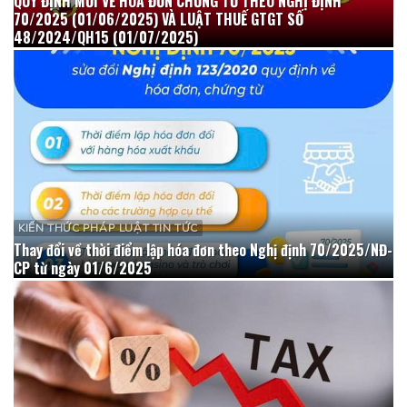
QUY ĐỊNH MỚI VỀ HÓA ĐƠN CHỨNG TỪ THEO NGHỊ ĐỊNH
70/2025 (01/06/2025) VÀ LUẬT THUẾ GTGT SỐ
48/2024/QH15 (01/07/2025)
KIẾN THỨC PHÁP LUẬT TIN TỨC
Thay đổi về thời điểm lập hóa đơn theo Nghị định 70/2025/NĐ-
CP từ ngày 01/6/2025