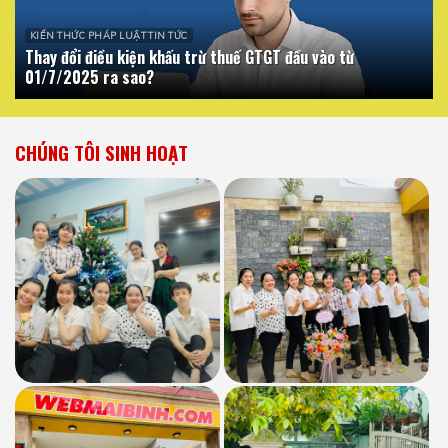
KIẾN THỨC PHÁP LUẬT TIN TỨC
Thay đổi điều kiện khấu trừ thuế GTGT đầu vào từ
01/7/2025 ra sao?
CHÚNG TÔI SINH HOẠT