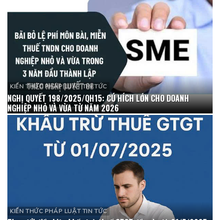
KIẾN THỨC PHÁP LUẬT TIN TỨC
NGHỊ QUYẾT 198/2025/QH15: CÚ HÍCH LỚN CHO DOANH
NGHIỆP NHỎ VÀ VỪA TỪ NĂM 2026
KIẾN THỨC PHÁP LUẬT TIN TỨC