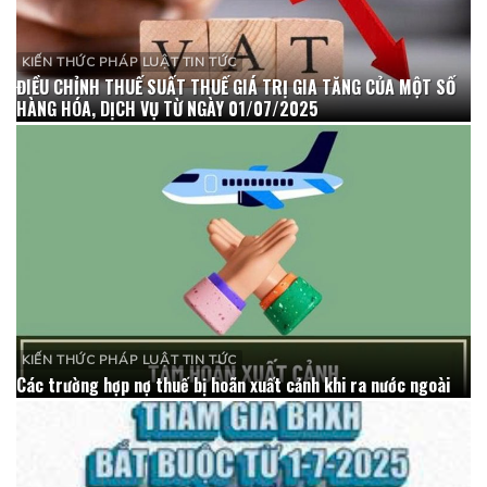
KIẾN THỨC PHÁP LUẬT TIN TỨC
ĐIỀU CHỈNH THUẾ SUẤT THUẾ GIÁ TRỊ GIA TĂNG CỦA MỘT SỐ
HÀNG HÓA, DỊCH VỤ TỪ NGÀY 01/07/2025
KIẾN THỨC PHÁP LUẬT TIN TỨC
Các trường hợp nợ thuế bị hoãn xuất cảnh khi ra nước ngoài