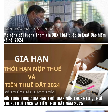
KIẾN THỨC PHÁP LUẬT TIN TỨC
Mở rộng đối tượng tham gia BHXH bắt buộc từ Luật Bảo hiểm
xã hội 2024
KIẾN THỨC PHÁP LUẬT TIN TỨC
ĐỐI TƯỢNG ĐƯỢC GIA HẠN THỜI GIAN NỘP THUẾ GTGT, THUẾ
TNDN, THUẾ TNCN VÀ TIỀN THUÊ ĐẤT NĂM 2025