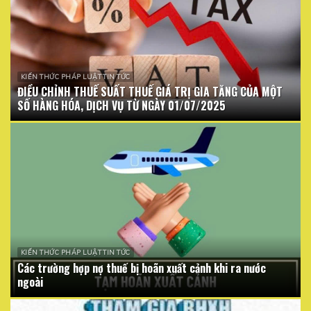
KIẾN THỨC PHÁP LUẬT TIN TỨC
ĐIỀU CHỈNH THUẾ SUẤT THUẾ GIÁ TRỊ GIA TĂNG CỦA MỘT
SỐ HÀNG HÓA, DỊCH VỤ TỪ NGÀY 01/07/2025
KIẾN THỨC PHÁP LUẬT TIN TỨC
Các trường hợp nợ thuế bị hoãn xuất cảnh khi ra nước
ngoài