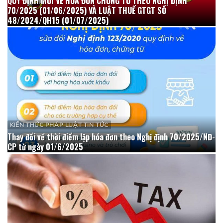
QUY ĐỊNH MỚI VỀ HÓA ĐƠN CHỨNG TỪ THEO NGHỊ ĐỊNH
70/2025 (01/06/2025) VÀ LUẬT THUẾ GTGT SỐ
48/2024/QH15 (01/07/2025)
KIẾN THỨC PHÁP LUẬT TIN TỨC
Thay đổi về thời điểm lập hóa đơn theo Nghị định 70/2025/NĐ-
CP từ ngày 01/6/2025