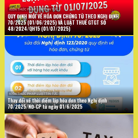
KIẾN THỨC PHÁP LUẬT TIN TỨC
QUY ĐỊNH MỚI VỀ HÓA ĐƠN CHỨNG TỪ THEO NGHỊ ĐỊNH
70/2025 (01/06/2025) VÀ LUẬT THUẾ GTGT SỐ
48/2024/QH15 (01/07/2025)
KIẾN THỨC PHÁP LUẬT TIN TỨC
Thay đổi về thời điểm lập hóa đơn theo Nghị định
70/2025/NĐ-CP từ ngày 01/6/2025