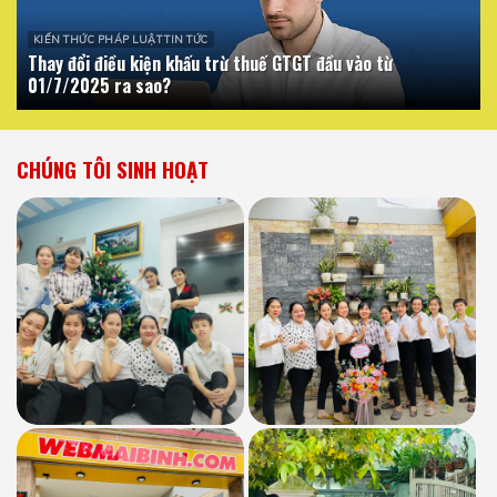
KIẾN THỨC PHÁP LUẬT TIN TỨC
Thay đổi điều kiện khấu trừ thuế GTGT đầu vào từ
01/7/2025 ra sao?
CHÚNG TÔI SINH HOẠT