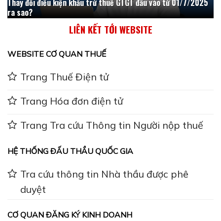
Thay đổi điều kiện khấu trừ thuế GTGT đầu vào từ 01/7/2025
ra sao?
LIÊN KẾT TỚI WEBSITE
WEBSITE CƠ QUAN THUẾ
Trang Thuế Điện tử
Trang Hóa đơn điện tử
Trang Tra cứu Thông tin Người nộp thuế
HỆ THỐNG ĐẤU THẦU QUỐC GIA
Tra cứu thông tin Nhà thầu được phê
duyệt
CƠ QUAN ĐĂNG KÝ KINH DOANH