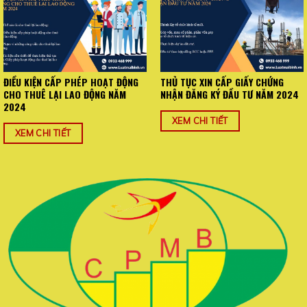
ĐIỀU KIỆN CẤP PHÉP HOẠT ĐỘNG
THỦ TỤC XIN CẤP GIẤY CHỨNG
CHO THUÊ LẠI LAO ĐỘNG NĂM
NHẬN ĐĂNG KÝ ĐẦU TƯ NĂM 2024
2024
XEM CHI TIẾT
XEM CHI TIẾT