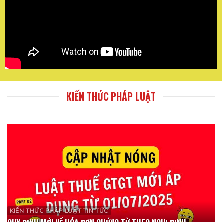
KIẾN THỨC PHÁP LUẬT
KIẾN THỨC PHÁP LUẬT TIN TỨC