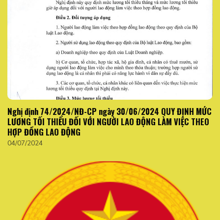
Nghị định 74/2024/NĐ-CP ngày 30/06/2024 QUY ĐỊNH MỨC
LƯƠNG TỐI THIỂU ĐỐI VỚI NGƯỜI LAO ĐỘNG LÀM VIỆC THEO
HỢP ĐỒNG LAO ĐỘNG
04/07/2024