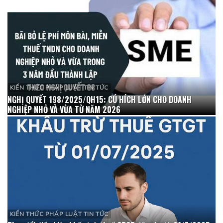
KIẾN THỨC PHÁP LUẬT TIN TỨC
NGHỊ QUYẾT 198/2025/QH15: CÚ HÍCH LỚN CHO DOANH
NGHIỆP NHỎ VÀ VỪA TỪ NĂM 2026
KIẾN THỨC PHÁP LUẬT TIN TỨC