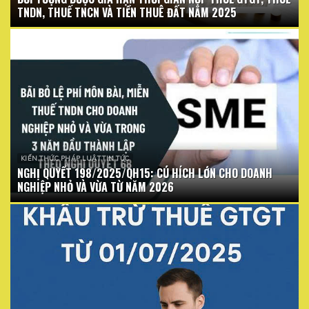
TNDN, THUẾ TNCN VÀ TIỀN THUÊ ĐẤT NĂM 2025
KIẾN THỨC PHÁP LUẬT TIN TỨC
NGHỊ QUYẾT 198/2025/QH15: CÚ HÍCH LỚN CHO DOANH
NGHIỆP NHỎ VÀ VỪA TỪ NĂM 2026