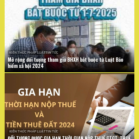
KIẾN THỨC PHÁP LUẬT TIN TỨC
Mở rộng đối tượng tham gia BHXH bắt buộc từ Luật Bảo
hiểm xã hội 2024
KIẾN THỨC PHÁP LUẬT TIN TỨC
ĐỐI TƯỢNG ĐƯỢC GIA HẠN THỜI GIAN NỘP THUẾ GTGT, THUẾ