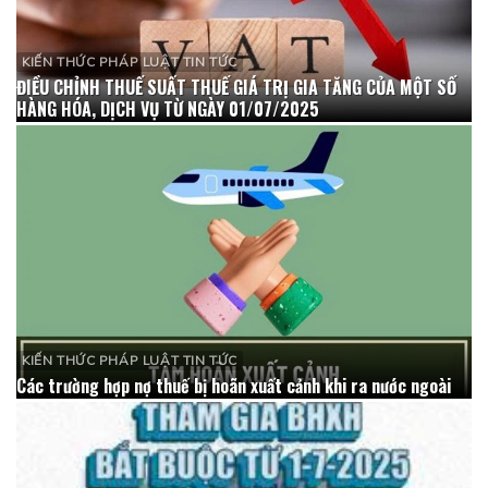
KIẾN THỨC PHÁP LUẬT TIN TỨC
ĐIỀU CHỈNH THUẾ SUẤT THUẾ GIÁ TRỊ GIA TĂNG CỦA MỘT SỐ
HÀNG HÓA, DỊCH VỤ TỪ NGÀY 01/07/2025
KIẾN THỨC PHÁP LUẬT TIN TỨC
Các trường hợp nợ thuế bị hoãn xuất cảnh khi ra nước ngoài