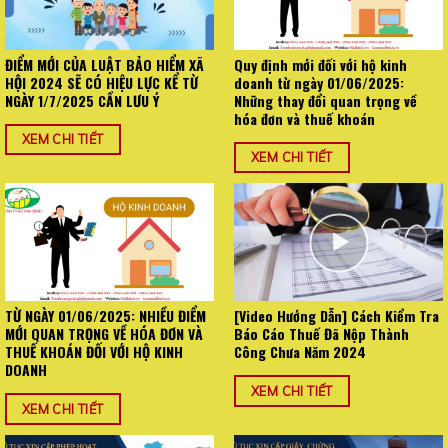
ĐIỂM MỚI CỦA LUẬT BẢO HIỂM XÃ
Quy định mới đối với hộ kinh
HỘI 2024 SẼ CÓ HIỆU LỰC KỂ TỪ
doanh từ ngày 01/06/2025:
NGÀY 1/7/2025 CẦN LƯU Ý
Những thay đổi quan trọng về
hóa đơn và thuế khoán
XEM CHI TIẾT
XEM CHI TIẾT
TỪ NGÀY 01/06/2025: NHIỀU ĐIỂM
[Video Hướng Dẫn] Cách Kiểm Tra
MỚI QUAN TRỌNG VỀ HÓA ĐƠN VÀ
Báo Cáo Thuế Đã Nộp Thành
THUẾ KHOÁN ĐỐI VỚI HỘ KINH
Công Chưa Năm 2024
DOANH
XEM CHI TIẾT
XEM CHI TIẾT