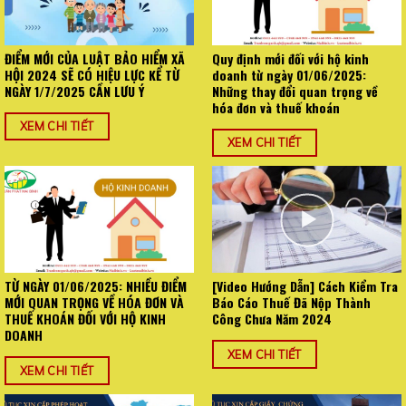
ĐIỂM MỚI CỦA LUẬT BẢO HIỂM XÃ
Quy định mới đối với hộ kinh
HỘI 2024 SẼ CÓ HIỆU LỰC KỂ TỪ
doanh từ ngày 01/06/2025:
NGÀY 1/7/2025 CẦN LƯU Ý
Những thay đổi quan trọng về
hóa đơn và thuế khoán
XEM CHI TIẾT
XEM CHI TIẾT
TỪ NGÀY 01/06/2025: NHIỀU ĐIỂM
[Video Hướng Dẫn] Cách Kiểm Tra
MỚI QUAN TRỌNG VỀ HÓA ĐƠN VÀ
Báo Cáo Thuế Đã Nộp Thành
THUẾ KHOÁN ĐỐI VỚI HỘ KINH
Công Chưa Năm 2024
DOANH
XEM CHI TIẾT
XEM CHI TIẾT