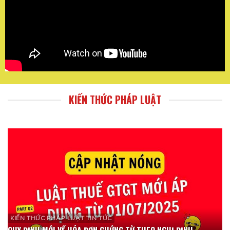
KIẾN THỨC PHÁP LUẬT
KIẾN THỨC PHÁP LUẬT TIN TỨC