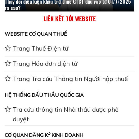
Thay đổi điều kiện khấu trừ thuế GTGT đầu vào từ 01/7/2025
ra sao?
LIÊN KẾT TỚI WEBSITE
WEBSITE CƠ QUAN THUẾ
Trang Thuế Điện tử
Trang Hóa đơn điện tử
Trang Tra cứu Thông tin Người nộp thuế
HỆ THỐNG ĐẤU THẦU QUỐC GIA
Tra cứu thông tin Nhà thầu được phê
duyệt
CƠ QUAN ĐĂNG KÝ KINH DOANH