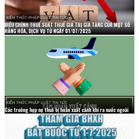
KIẾN THỨC PHÁP LUẬT TIN TỨC
ĐIỀU CHỈNH THUẾ SUẤT THUẾ GIÁ TRỊ GIA TĂNG CỦA MỘT SỐ
HÀNG HÓA, DỊCH VỤ TỪ NGÀY 01/07/2025
KIẾN THỨC PHÁP LUẬT TIN TỨC
Các trường hợp nợ thuế bị hoãn xuất cảnh khi ra nước ngoài