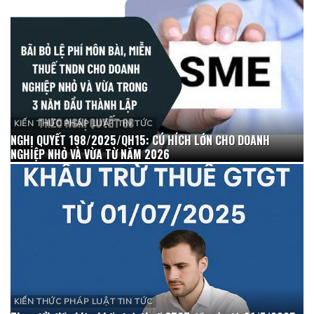
KIẾN THỨC PHÁP LUẬT TIN TỨC
NGHỊ QUYẾT 198/2025/QH15: CÚ HÍCH LỚN CHO DOANH
NGHIỆP NHỎ VÀ VỪA TỪ NĂM 2026
KIẾN THỨC PHÁP LUẬT TIN TỨC