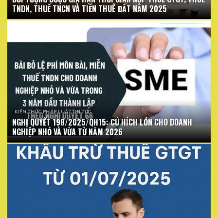
TNDN, THUẾ TNCN VÀ TIỀN THUÊ ĐẤT NĂM 2025
KIẾN THỨC PHÁP LUẬT TIN TỨC
NGHỊ QUYẾT 198/2025/QH15: CÚ HÍCH LỚN CHO DOANH
NGHIỆP NHỎ VÀ VỪA TỪ NĂM 2026