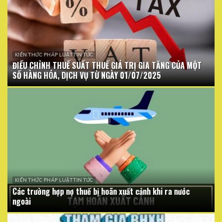
KIẾN THỨC PHÁP LUẬT TIN TỨC
ĐIỀU CHỈNH THUẾ SUẤT THUẾ GIÁ TRỊ GIA TĂNG CỦA MỘT
SỐ HÀNG HÓA, DỊCH VỤ TỪ NGÀY 01/07/2025
KIẾN THỨC PHÁP LUẬT TIN TỨC
Các trường hợp nợ thuế bị hoãn xuất cảnh khi ra nước
ngoài