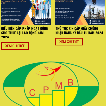
ĐIỀU KIỆN CẤP PHÉP HOẠT ĐỘNG
THỦ TỤC XIN CẤP GIẤY CHỨNG
CHO THUÊ LẠI LAO ĐỘNG NĂM
NHẬN ĐĂNG KÝ ĐẦU TƯ NĂM 2024
2024
XEM CHI TIẾT
XEM CHI TIẾT