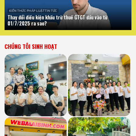
KIẾN THỨC PHÁP LUẬT TIN TỨC
Thay đổi điều kiện khấu trừ thuế GTGT đầu vào từ
01/7/2025 ra sao?
CHÚNG TÔI SINH HOẠT