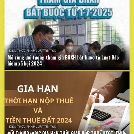
KIẾN THỨC PHÁP LUẬT TIN TỨC
Mở rộng đối tượng tham gia BHXH bắt buộc từ Luật Bảo
hiểm xã hội 2024
KIẾN THỨC PHÁP LUẬT TIN TỨC
ĐỐI TƯỢNG ĐƯỢC GIA HẠN THỜI GIAN NỘP THUẾ GTGT, THUẾ