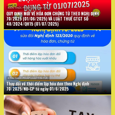
KIẾN THỨC PHÁP LUẬT TIN TỨC
QUY ĐỊNH MỚI VỀ HÓA ĐƠN CHỨNG TỪ THEO NGHỊ ĐỊNH
70/2025 (01/06/2025) VÀ LUẬT THUẾ GTGT SỐ
48/2024/QH15 (01/07/2025)
KIẾN THỨC PHÁP LUẬT TIN TỨC
Thay đổi về thời điểm lập hóa đơn theo Nghị định
70/2025/NĐ-CP từ ngày 01/6/2025