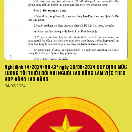
Nghị định 74/2024/NĐ-CP ngày 30/06/2024 QUY ĐỊNH MỨC
LƯƠNG TỐI THIỂU ĐỐI VỚI NGƯỜI LAO ĐỘNG LÀM VIỆC THEO
HỢP ĐỒNG LAO ĐỘNG
04/07/2024