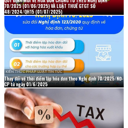
QUY ĐỊNH MỚI VỀ HÓA ĐƠN CHỨNG TỪ THEO NGHỊ ĐỊNH
70/2025 (01/06/2025) VÀ LUẬT THUẾ GTGT SỐ
48/2024/QH15 (01/07/2025)
KIẾN THỨC PHÁP LUẬT TIN TỨC
Thay đổi về thời điểm lập hóa đơn theo Nghị định 70/2025/NĐ-
CP từ ngày 01/6/2025