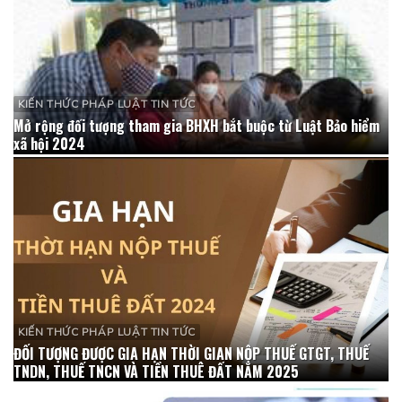
KIẾN THỨC PHÁP LUẬT TIN TỨC
Mở rộng đối tượng tham gia BHXH bắt buộc từ Luật Bảo hiểm
xã hội 2024
KIẾN THỨC PHÁP LUẬT TIN TỨC
ĐỐI TƯỢNG ĐƯỢC GIA HẠN THỜI GIAN NỘP THUẾ GTGT, THUẾ
TNDN, THUẾ TNCN VÀ TIỀN THUÊ ĐẤT NĂM 2025