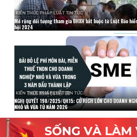
KIẾN THỨC PHÁP LUẬT TIN TỨC
Mở rộng đối tượng tham gia BHXH bắt buộc từ Luật Bảo hiể
hội 2024
KIẾN THỨC PHÁP LUẬT TIN TỨC
NGHỊ QUYẾT 198/2025/QH15: CÚ HÍCH LỚN CHO DOANH NGH
NHỎ VÀ VỪA TỪ NĂM 2026