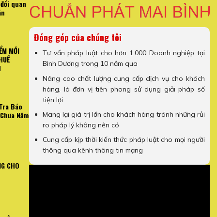
 đổi quan
án
Đóng góp của chúng tôi
ỂM MỚI
Tư vấn pháp luật cho hơn 1.000 Doanh nghiệp tại
HUẾ
Bình Dương trong 10 năm qua
H
Nâng cao chất lượng cung cấp dịch vụ cho khách
hàng, là đơn vị tiên phong sử dụng giải pháp số
tiện lợi
Tra Báo
Mang lại giá trị lớn cho khách hàng tránh những rủi
 Chưa Năm
ro pháp lý không nên có
Cung cấp kịp thời kiến thức pháp luật cho mọi người
thông qua kênh thông tin mạng
NG CHO
N TRỌNG VỀ HÓA ĐƠN
[Video Hướng Dẫn] Cách Kiểm T
NH DOANH
Công Chưa 