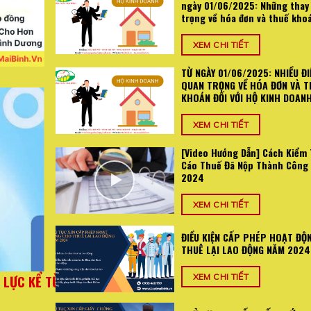
ngày 01/06/2025: Những thay
trọng về hóa đơn và thuế kho
XEM CHI TIẾT
TỪ NGÀY 01/06/2025: NHIỀU ĐI
QUAN TRỌNG VỀ HÓA ĐƠN VÀ T
KHOÁN ĐỐI VỚI HỘ KINH DOAN
XEM CHI TIẾT
[Video Hướng Dẫn] Cách Kiểm 
Cáo Thuế Đã Nộp Thành Công
2024
XEM CHI TIẾT
ĐIỀU KIỆN CẤP PHÉP HOẠT ĐỘ
THUÊ LẠI LAO ĐỘNG NĂM 2024
025: Những
TỪ NGÀY 01/06/2025: NHIỀU ĐIỂM MỚI QUA
XEM CHI TIẾT
án
VÀ THUẾ KHOÁN ĐỐI VỚI HỘ KI