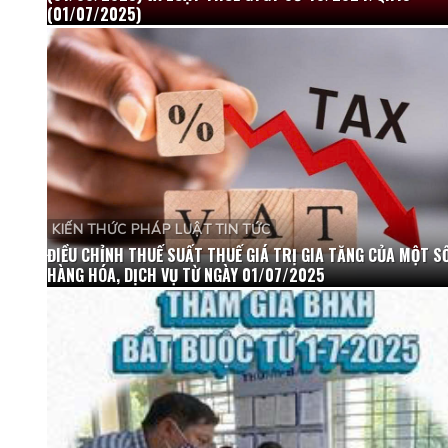
(01/07/2025)
KIẾN THỨC PHÁP LUẬT TIN TỨC
ĐIỀU CHỈNH THUẾ SUẤT THUẾ GIÁ TRỊ GIA TĂNG CỦA MỘT S
HÀNG HÓA, DỊCH VỤ TỪ NGÀY 01/07/2025