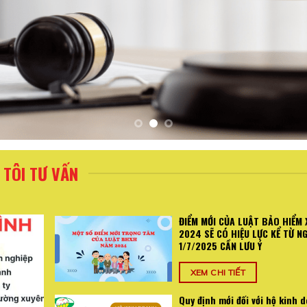
TÔI TƯ VẤN
ĐIỂM MỚI CỦA LUẬT BẢO HIỂM 
2024 SẼ CÓ HIỆU LỰC KỂ TỪ N
1/7/2025 CẦN LƯU Ý
XEM CHI TIẾT
Quy định mới đối với hộ kinh 