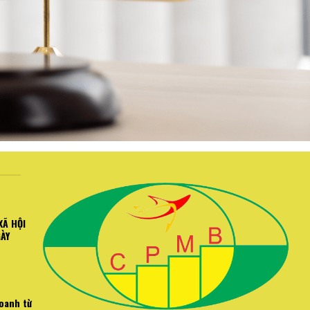
XÃ HỘI
GÀY
doanh từ