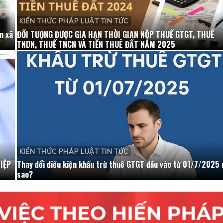
KIẾN THỨC PHÁP LUẬT TIN TỨC
m xã
ĐỐI TƯỢNG ĐƯỢC GIA HẠN THỜI GIAN NỘP THUẾ GTGT, THUẾ
TNDN, THUẾ TNCN VÀ TIỀN THUÊ ĐẤT NĂM 2025
KIẾN THỨC PHÁP LUẬT TIN TỨC
IỆP
Thay đổi điều kiện khấu trừ thuế GTGT đầu vào từ 01/7/2025 
sao?