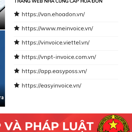
TRANG WEB NHÀ CUNG CẤP HÓA ĐƠN
https://van.ehoadon.vn/
https://www.meinvoice.vn/
https://vinvoice.viettel.vn/
https://vnpt-invoice.com.vn/
https://app.easyposs.vn/
https://easyinvoice.vn/
ra