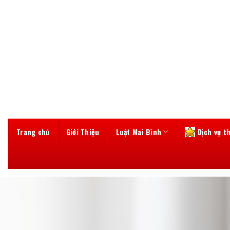
Skip
to
content
Trang chủ
Giới Thiệu
Luật Mai Bình
Dịch vụ t