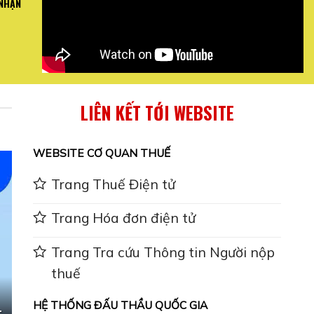
 NHẬN
I QUAN TRỌNG VỀ
Mai Bình hướng dẫn toàn thể nh
 ...
Báo .
XEM CHI
LIÊN KẾT TỚI WEBSITE
WEBSITE CƠ QUAN THUẾ
Trang Thuế Điện tử
Trang Hóa đơn điện tử
Trang Tra cứu Thông tin Người nộp
thuế
HỆ THỐNG ĐẤU THẦU QUỐC GIA
-