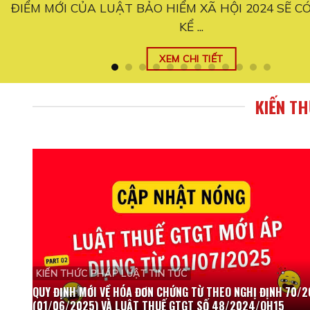
C
Quy định mới đối với hộ kinh doanh từ ngày 01/06/2
thay đổi ...
XEM CHI TIẾT
KIẾN T
KIẾN THỨC PHÁP LUẬT TIN TỨC
QUY ĐỊNH MỚI VỀ HÓA ĐƠN CHỨNG TỪ THEO NGHỊ ĐỊNH 70/
(01/06/2025) VÀ LUẬT THUẾ GTGT SỐ 48/2024/QH15