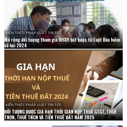
KIẾN THỨC PHÁP LUẬT TIN TỨC
Mở rộng đối tượng tham gia BHXH bắt buộc từ Luật Bảo hiểm
xã hội 2024
KIẾN THỨC PHÁP LUẬT TIN TỨC
ĐỐI TƯỢNG ĐƯỢC GIA HẠN THỜI GIAN NỘP THUẾ GTGT, THUẾ
TNDN, THUẾ TNCN VÀ TIỀN THUÊ ĐẤT NĂM 2025