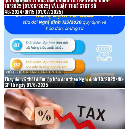
QUY ĐỊNH MỚI VỀ HÓA ĐƠN CHỨNG TỪ THEO NGHỊ ĐỊNH
70/2025 (01/06/2025) VÀ LUẬT THUẾ GTGT SỐ
48/2024/QH15 (01/07/2025)
KIẾN THỨC PHÁP LUẬT TIN TỨC
Thay đổi về thời điểm lập hóa đơn theo Nghị định 70/2025/NĐ-
CP từ ngày 01/6/2025