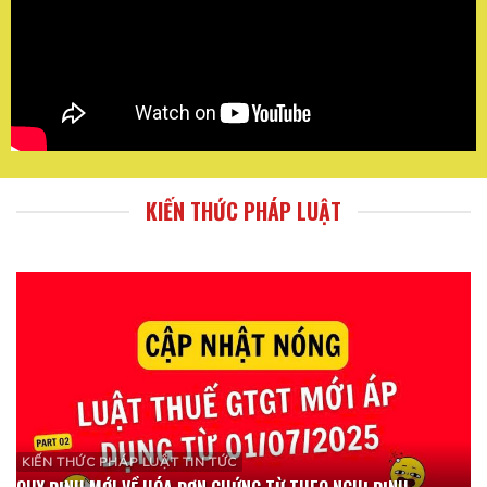
KIẾN THỨC PHÁP LUẬT
KIẾN THỨC PHÁP LUẬT TIN TỨC