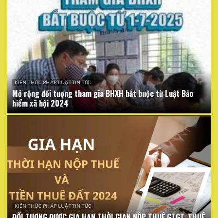
KIẾN THỨC PHÁP LUẬT TIN TỨC
Mở rộng đối tượng tham gia BHXH bắt buộc từ Luật Bảo
hiểm xã hội 2024
KIẾN THỨC PHÁP LUẬT TIN TỨC
ĐỐI TƯỢNG ĐƯỢC GIA HẠN THỜI GIAN NỘP THUẾ GTGT, THUẾ