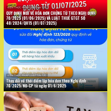
KIẾN THỨC PHÁP LUẬT TIN TỨC
QUY ĐỊNH MỚI VỀ HÓA ĐƠN CHỨNG TỪ THEO NGHỊ ĐỊNH
70/2025 (01/06/2025) VÀ LUẬT THUẾ GTGT SỐ
48/2024/QH15 (01/07/2025)
KIẾN THỨC PHÁP LUẬT TIN TỨC
Thay đổi về thời điểm lập hóa đơn theo Nghị định
70/2025/NĐ-CP từ ngày 01/6/2025