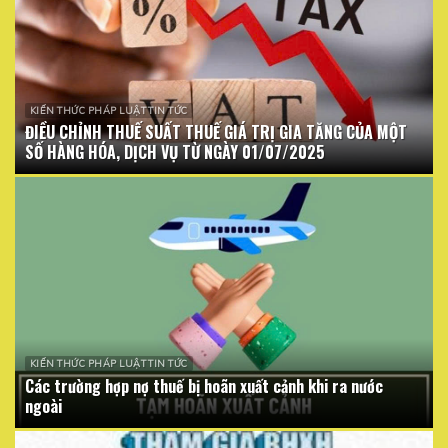
KIẾN THỨC PHÁP LUẬT TIN TỨC
ĐIỀU CHỈNH THUẾ SUẤT THUẾ GIÁ TRỊ GIA TĂNG CỦA MỘT
SỐ HÀNG HÓA, DỊCH VỤ TỪ NGÀY 01/07/2025
KIẾN THỨC PHÁP LUẬT TIN TỨC
Các trường hợp nợ thuế bị hoãn xuất cảnh khi ra nước
ngoài