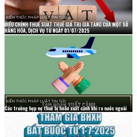
KIẾN THỨC PHÁP LUẬT TIN TỨC
ĐIỀU CHỈNH THUẾ SUẤT THUẾ GIÁ TRỊ GIA TĂNG CỦA MỘT SỐ
HÀNG HÓA, DỊCH VỤ TỪ NGÀY 01/07/2025
KIẾN THỨC PHÁP LUẬT TIN TỨC
Các trường hợp nợ thuế bị hoãn xuất cảnh khi ra nước ngoài