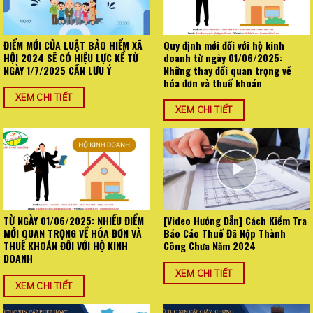
ĐIỂM MỚI CỦA LUẬT BẢO HIỂM XÃ
Quy định mới đối với hộ kinh
HỘI 2024 SẼ CÓ HIỆU LỰC KỂ TỪ
doanh từ ngày 01/06/2025:
NGÀY 1/7/2025 CẦN LƯU Ý
Những thay đổi quan trọng về
hóa đơn và thuế khoán
XEM CHI TIẾT
XEM CHI TIẾT
TỪ NGÀY 01/06/2025: NHIỀU ĐIỂM
[Video Hướng Dẫn] Cách Kiểm Tra
MỚI QUAN TRỌNG VỀ HÓA ĐƠN VÀ
Báo Cáo Thuế Đã Nộp Thành
THUẾ KHOÁN ĐỐI VỚI HỘ KINH
Công Chưa Năm 2024
DOANH
XEM CHI TIẾT
XEM CHI TIẾT