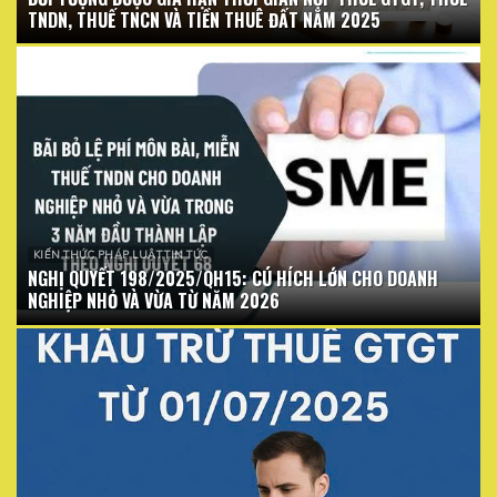
TNDN, THUẾ TNCN VÀ TIỀN THUÊ ĐẤT NĂM 2025
KIẾN THỨC PHÁP LUẬT TIN TỨC
NGHỊ QUYẾT 198/2025/QH15: CÚ HÍCH LỚN CHO DOANH
NGHIỆP NHỎ VÀ VỪA TỪ NĂM 2026