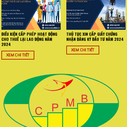
ĐIỀU KIỆN CẤP PHÉP HOẠT ĐỘNG
THỦ TỤC XIN CẤP GIẤY CHỨNG
CHO THUÊ LẠI LAO ĐỘNG NĂM
NHẬN ĐĂNG KÝ ĐẦU TƯ NĂM 2024
2024
XEM CHI TIẾT
XEM CHI TIẾT