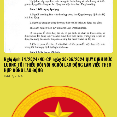
Nghị định 74/2024/NĐ-CP ngày 30/06/2024 QUY ĐỊNH MỨC
LƯƠNG TỐI THIỂU ĐỐI VỚI NGƯỜI LAO ĐỘNG LÀM VIỆC THEO
HỢP ĐỒNG LAO ĐỘNG
04/07/2024