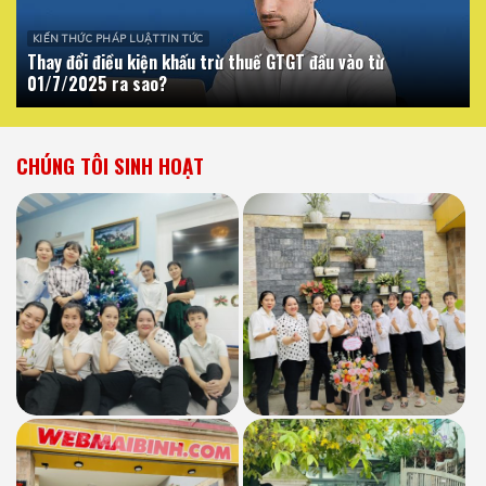
KIẾN THỨC PHÁP LUẬT TIN TỨC
Thay đổi điều kiện khấu trừ thuế GTGT đầu vào từ
01/7/2025 ra sao?
CHÚNG TÔI SINH HOẠT