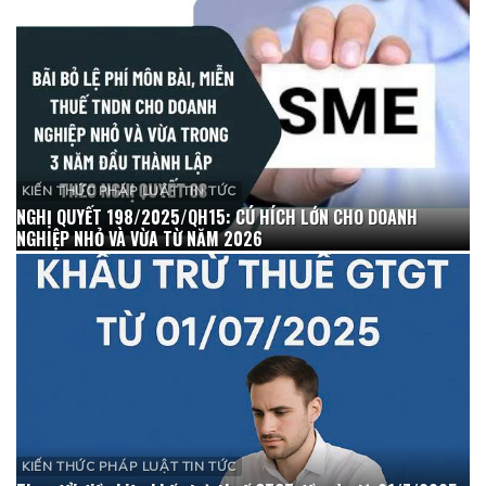
KIẾN THỨC PHÁP LUẬT TIN TỨC
NGHỊ QUYẾT 198/2025/QH15: CÚ HÍCH LỚN CHO DOANH
NGHIỆP NHỎ VÀ VỪA TỪ NĂM 2026
KIẾN THỨC PHÁP LUẬT TIN TỨC