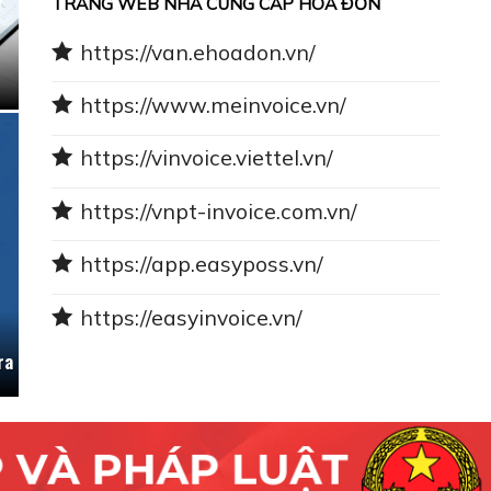
TRANG WEB NHÀ CUNG CẤP HÓA ĐƠN
https://van.ehoadon.vn/
https://www.meinvoice.vn/
https://vinvoice.viettel.vn/
https://vnpt-invoice.com.vn/
https://app.easyposs.vn/
https://easyinvoice.vn/
ra