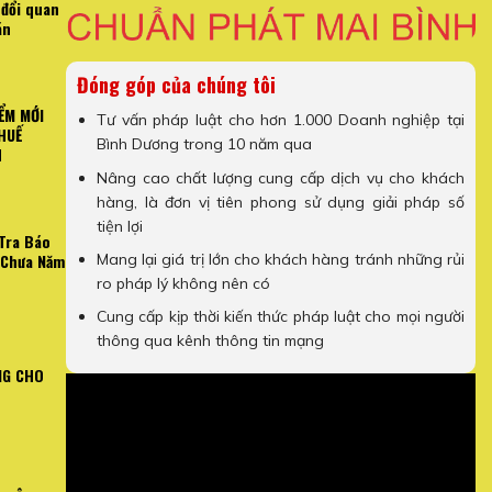
 đổi quan
án
Đóng góp của chúng tôi
ỂM MỚI
Tư vấn pháp luật cho hơn 1.000 Doanh nghiệp tại
HUẾ
Bình Dương trong 10 năm qua
H
Nâng cao chất lượng cung cấp dịch vụ cho khách
hàng, là đơn vị tiên phong sử dụng giải pháp số
tiện lợi
Tra Báo
Mang lại giá trị lớn cho khách hàng tránh những rủi
 Chưa Năm
ro pháp lý không nên có
Cung cấp kịp thời kiến thức pháp luật cho mọi người
thông qua kênh thông tin mạng
NG CHO
N TRỌNG VỀ HÓA ĐƠN
[Video Hướng Dẫn] Cách Kiểm T
NH DOANH
Công Chưa 