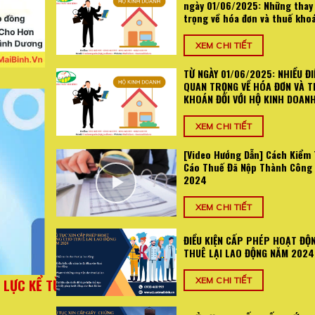
ngày 01/06/2025: Những thay
trọng về hóa đơn và thuế kho
XEM CHI TIẾT
TỪ NGÀY 01/06/2025: NHIỀU ĐI
QUAN TRỌNG VỀ HÓA ĐƠN VÀ T
KHOÁN ĐỐI VỚI HỘ KINH DOAN
XEM CHI TIẾT
[Video Hướng Dẫn] Cách Kiểm 
Cáo Thuế Đã Nộp Thành Công
2024
XEM CHI TIẾT
ĐIỀU KIỆN CẤP PHÉP HOẠT ĐỘ
THUÊ LẠI LAO ĐỘNG NĂM 2024
025: Những
TỪ NGÀY 01/06/2025: NHIỀU ĐIỂM MỚI QUA
XEM CHI TIẾT
án
VÀ THUẾ KHOÁN ĐỐI VỚI HỘ KI