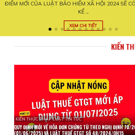
ỰC
Quy định mới đối với hộ kinh doanh từ ngày 01/06/2
thay đổi ...
XEM CHI TIẾT
KIẾN T
KIẾN THỨC PHÁP LUẬT TIN TỨC
QUY ĐỊNH MỚI VỀ HÓA ĐƠN CHỨNG TỪ THEO NGHỊ ĐỊNH 70/
(01/06/2025) VÀ LUẬT THUẾ GTGT SỐ 48/2024/QH15