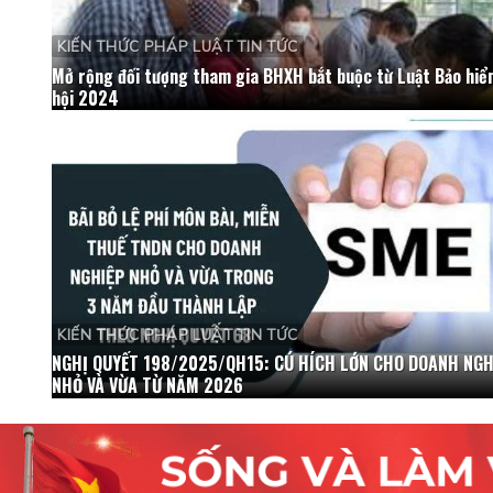
KIẾN THỨC PHÁP LUẬT TIN TỨC
Mở rộng đối tượng tham gia BHXH bắt buộc từ Luật Bảo hiể
hội 2024
KIẾN THỨC PHÁP LUẬT TIN TỨC
NGHỊ QUYẾT 198/2025/QH15: CÚ HÍCH LỚN CHO DOANH NGH
NHỎ VÀ VỪA TỪ NĂM 2026