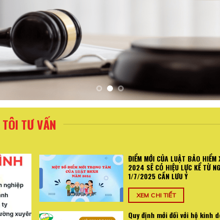
TÔI TƯ VẤN
ĐIỂM MỚI CỦA LUẬT BẢO HIỂM 
2024 SẼ CÓ HIỆU LỰC KỂ TỪ N
1/7/2025 CẦN LƯU Ý
XEM CHI TIẾT
Quy định mới đối với hộ kinh 