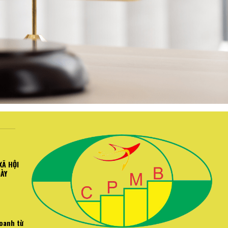
XÃ HỘI
GÀY
doanh từ