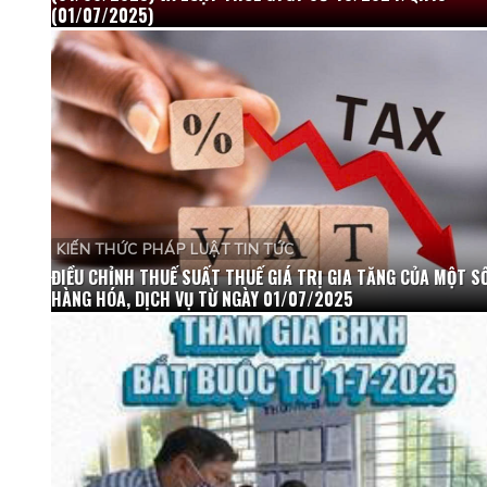
(01/07/2025)
KIẾN THỨC PHÁP LUẬT TIN TỨC
ĐIỀU CHỈNH THUẾ SUẤT THUẾ GIÁ TRỊ GIA TĂNG CỦA MỘT S
HÀNG HÓA, DỊCH VỤ TỪ NGÀY 01/07/2025