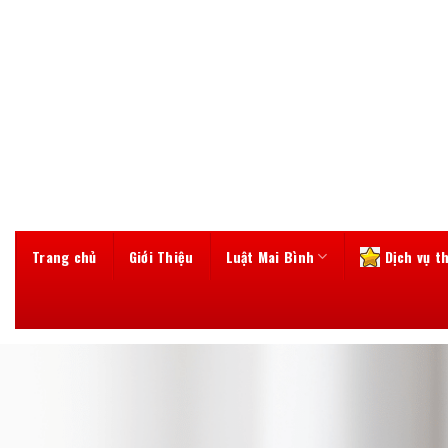
Skip
to
content
Trang chủ
Giới Thiệu
Luật Mai Bình
Dịch vụ t