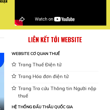
 NHẬN
I QUAN TRỌNG VỀ
Mai Bình hướng dẫn toàn thể nh
 ...
Báo .
XEM CHI
LIÊN KẾT TỚI WEBSITE
WEBSITE CƠ QUAN THUẾ
Trang Thuế Điện tử
Trang Hóa đơn điện tử
Trang Tra cứu Thông tin Người nộp
thuế
HỆ THỐNG ĐẤU THẦU QUỐC GIA
-