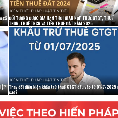
KIẾN THỨC PHÁP LUẬT TIN TỨC
m xã
ĐỐI TƯỢNG ĐƯỢC GIA HẠN THỜI GIAN NỘP THUẾ GTGT, THUẾ
TNDN, THUẾ TNCN VÀ TIỀN THUÊ ĐẤT NĂM 2025
KIẾN THỨC PHÁP LUẬT TIN TỨC
IỆP
Thay đổi điều kiện khấu trừ thuế GTGT đầu vào từ 01/7/2025 
sao?