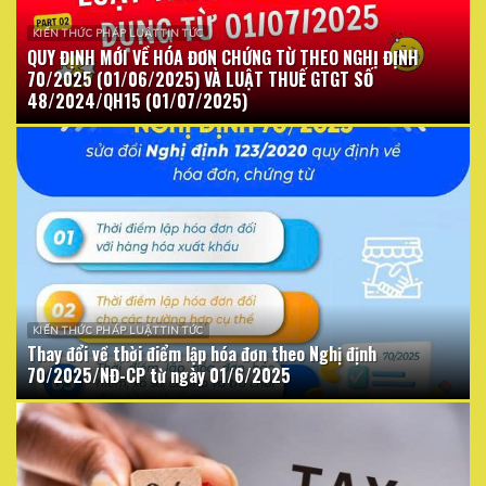
KIẾN THỨC PHÁP LUẬT TIN TỨC
QUY ĐỊNH MỚI VỀ HÓA ĐƠN CHỨNG TỪ THEO NGHỊ ĐỊNH
70/2025 (01/06/2025) VÀ LUẬT THUẾ GTGT SỐ
48/2024/QH15 (01/07/2025)
KIẾN THỨC PHÁP LUẬT TIN TỨC
Thay đổi về thời điểm lập hóa đơn theo Nghị định
70/2025/NĐ-CP từ ngày 01/6/2025