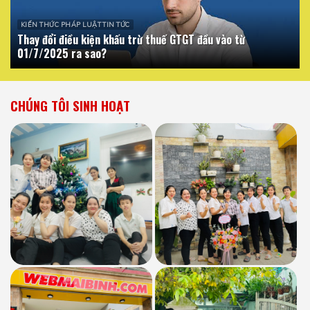
KIẾN THỨC PHÁP LUẬT TIN TỨC
Thay đổi điều kiện khấu trừ thuế GTGT đầu vào từ
01/7/2025 ra sao?
CHÚNG TÔI SINH HOẠT