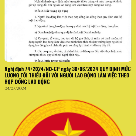
Nghị định 74/2024/NĐ-CP ngày 30/06/2024 QUY ĐỊNH MỨC
LƯƠNG TỐI THIỂU ĐỐI VỚI NGƯỜI LAO ĐỘNG LÀM VIỆC THEO
HỢP ĐỒNG LAO ĐỘNG
04/07/2024