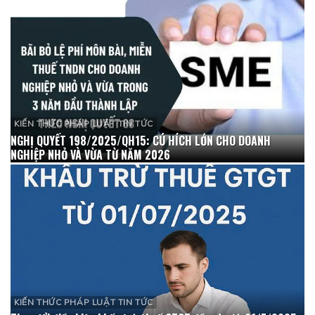
KIẾN THỨC PHÁP LUẬT TIN TỨC
NGHỊ QUYẾT 198/2025/QH15: CÚ HÍCH LỚN CHO DOANH
NGHIỆP NHỎ VÀ VỪA TỪ NĂM 2026
KIẾN THỨC PHÁP LUẬT TIN TỨC