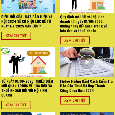
ĐIỂM MỚI CỦA LUẬT BẢO HIỂM XÃ
Quy định mới đối với hộ kinh
HỘI 2024 SẼ CÓ HIỆU LỰC KỂ TỪ
doanh từ ngày 01/06/2025:
NGÀY 1/7/2025 CẦN LƯU Ý
Những thay đổi quan trọng về
hóa đơn và thuế khoán
XEM CHI TIẾT
XEM CHI TIẾT
TỪ NGÀY 01/06/2025: NHIỀU ĐIỂM
[Video Hướng Dẫn] Cách Kiểm Tra
MỚI QUAN TRỌNG VỀ HÓA ĐƠN VÀ
Báo Cáo Thuế Đã Nộp Thành
THUẾ KHOÁN ĐỐI VỚI HỘ KINH
Công Chưa Năm 2024
DOANH
XEM CHI TIẾT
XEM CHI TIẾT