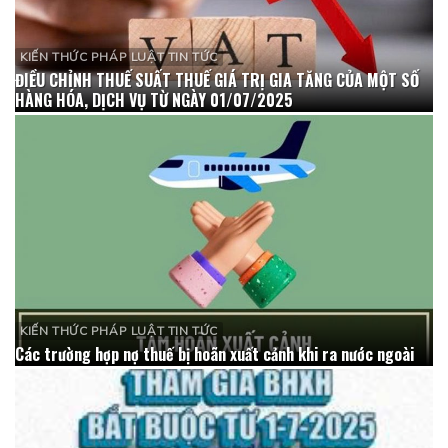
KIẾN THỨC PHÁP LUẬT TIN TỨC
ĐIỀU CHỈNH THUẾ SUẤT THUẾ GIÁ TRỊ GIA TĂNG CỦA MỘT SỐ
HÀNG HÓA, DỊCH VỤ TỪ NGÀY 01/07/2025
KIẾN THỨC PHÁP LUẬT TIN TỨC
Các trường hợp nợ thuế bị hoãn xuất cảnh khi ra nước ngoài