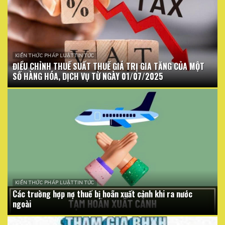
KIẾN THỨC PHÁP LUẬT TIN TỨC
ĐIỀU CHỈNH THUẾ SUẤT THUẾ GIÁ TRỊ GIA TĂNG CỦA MỘT
SỐ HÀNG HÓA, DỊCH VỤ TỪ NGÀY 01/07/2025
KIẾN THỨC PHÁP LUẬT TIN TỨC
Các trường hợp nợ thuế bị hoãn xuất cảnh khi ra nước
ngoài