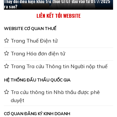
Thay đổi điều kiện khấu trừ thuế GTGT đầu vào từ 01/7/2025
ra sao?
LIÊN KẾT TỚI WEBSITE
WEBSITE CƠ QUAN THUẾ
Trang Thuế Điện tử
Trang Hóa đơn điện tử
Trang Tra cứu Thông tin Người nộp thuế
HỆ THỐNG ĐẤU THẦU QUỐC GIA
Tra cứu thông tin Nhà thầu được phê
duyệt
CƠ QUAN ĐĂNG KÝ KINH DOANH