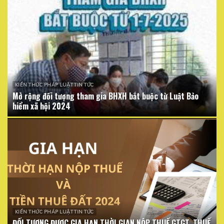
KIẾN THỨC PHÁP LUẬT TIN TỨC
Mở rộng đối tượng tham gia BHXH bắt buộc từ Luật Bảo
hiểm xã hội 2024
KIẾN THỨC PHÁP LUẬT TIN TỨC
ĐỐI TƯỢNG ĐƯỢC GIA HẠN THỜI GIAN NỘP THUẾ GTGT, THUẾ