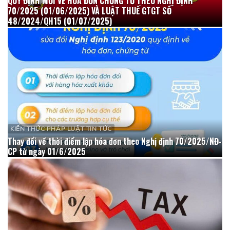
QUY ĐỊNH MỚI VỀ HÓA ĐƠN CHỨNG TỪ THEO NGHỊ ĐỊNH
70/2025 (01/06/2025) VÀ LUẬT THUẾ GTGT SỐ
48/2024/QH15 (01/07/2025)
KIẾN THỨC PHÁP LUẬT TIN TỨC
Thay đổi về thời điểm lập hóa đơn theo Nghị định 70/2025/NĐ-
CP từ ngày 01/6/2025