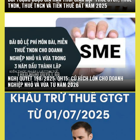
TNDN, THUẾ TNCN VÀ TIỀN THUÊ ĐẤT NĂM 2025
KIẾN THỨC PHÁP LUẬT TIN TỨC
NGHỊ QUYẾT 198/2025/QH15: CÚ HÍCH LỚN CHO DOANH
NGHIỆP NHỎ VÀ VỪA TỪ NĂM 2026