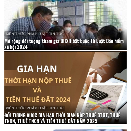
KIẾN THỨC PHÁP LUẬT TIN TỨC
Mở rộng đối tượng tham gia BHXH bắt buộc từ Luật Bảo hiểm
xã hội 2024
KIẾN THỨC PHÁP LUẬT TIN TỨC
ĐỐI TƯỢNG ĐƯỢC GIA HẠN THỜI GIAN NỘP THUẾ GTGT, THUẾ
TNDN, THUẾ TNCN VÀ TIỀN THUÊ ĐẤT NĂM 2025