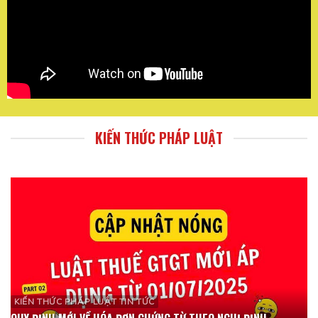
KIẾN THỨC PHÁP LUẬT
KIẾN THỨC PHÁP LUẬT TIN TỨC