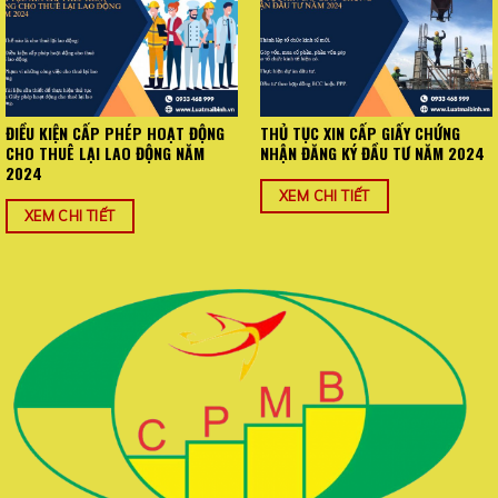
ĐIỀU KIỆN CẤP PHÉP HOẠT ĐỘNG
THỦ TỤC XIN CẤP GIẤY CHỨNG
CHO THUÊ LẠI LAO ĐỘNG NĂM
NHẬN ĐĂNG KÝ ĐẦU TƯ NĂM 2024
2024
XEM CHI TIẾT
XEM CHI TIẾT