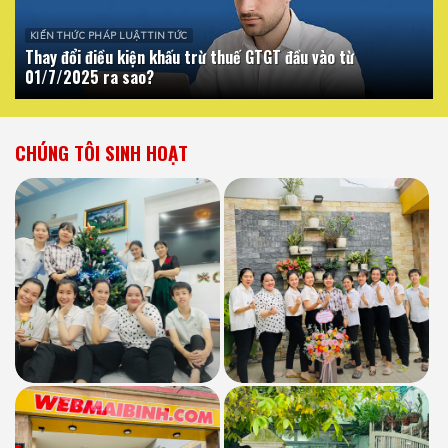
KIẾN THỨC PHÁP LUẬT TIN TỨC
Thay đổi điều kiện khấu trừ thuế GTGT đầu vào từ
01/7/2025 ra sao?
CHÚNG TÔI SINH HOẠT