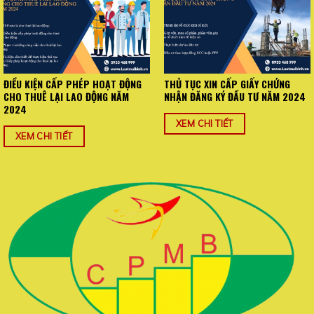
ĐIỀU KIỆN CẤP PHÉP HOẠT ĐỘNG
THỦ TỤC XIN CẤP GIẤY CHỨNG
CHO THUÊ LẠI LAO ĐỘNG NĂM
NHẬN ĐĂNG KÝ ĐẦU TƯ NĂM 2024
2024
XEM CHI TIẾT
XEM CHI TIẾT