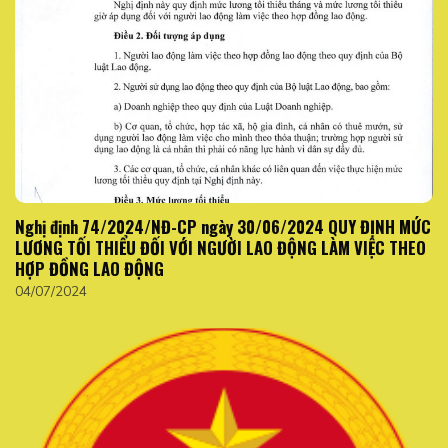
Nghị định 74/2024/NĐ-CP ngày 30/06/2024 QUY ĐỊNH MỨC
LƯƠNG TỐI THIỂU ĐỐI VỚI NGƯỜI LAO ĐỘNG LÀM VIỆC THEO
HỢP ĐỒNG LAO ĐỘNG
04/07/2024