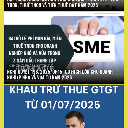
TNDN, THUẾ TNCN VÀ TIỀN THUÊ ĐẤT NĂM 2025
KIẾN THỨC PHÁP LUẬT TIN TỨC
NGHỊ QUYẾT 198/2025/QH15: CÚ HÍCH LỚN CHO DOANH
NGHIỆP NHỎ VÀ VỪA TỪ NĂM 2026