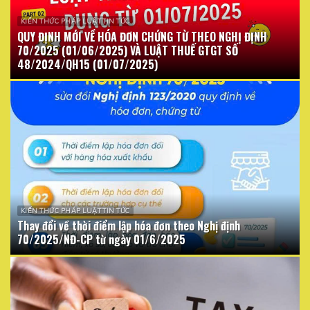
KIẾN THỨC PHÁP LUẬT TIN TỨC
QUY ĐỊNH MỚI VỀ HÓA ĐƠN CHỨNG TỪ THEO NGHỊ ĐỊNH
70/2025 (01/06/2025) VÀ LUẬT THUẾ GTGT SỐ
48/2024/QH15 (01/07/2025)
KIẾN THỨC PHÁP LUẬT TIN TỨC
Thay đổi về thời điểm lập hóa đơn theo Nghị định
70/2025/NĐ-CP từ ngày 01/6/2025