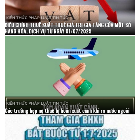
KIẾN THỨC PHÁP LUẬT TIN TỨC
ĐIỀU CHỈNH THUẾ SUẤT THUẾ GIÁ TRỊ GIA TĂNG CỦA MỘT SỐ
HÀNG HÓA, DỊCH VỤ TỪ NGÀY 01/07/2025
KIẾN THỨC PHÁP LUẬT TIN TỨC
Các trường hợp nợ thuế bị hoãn xuất cảnh khi ra nước ngoài