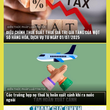
KIẾN THỨC PHÁP LUẬT TIN TỨC
ĐIỀU CHỈNH THUẾ SUẤT THUẾ GIÁ TRỊ GIA TĂNG CỦA MỘT
SỐ HÀNG HÓA, DỊCH VỤ TỪ NGÀY 01/07/2025
KIẾN THỨC PHÁP LUẬT TIN TỨC
Các trường hợp nợ thuế bị hoãn xuất cảnh khi ra nước
ngoài