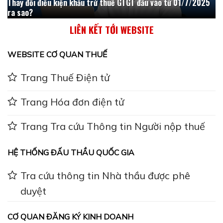
Thay đổi điều kiện khấu trừ thuế GTGT đầu vào từ 01/7/2025
ra sao?
LIÊN KẾT TỚI WEBSITE
WEBSITE CƠ QUAN THUẾ
Trang Thuế Điện tử
Trang Hóa đơn điện tử
Trang Tra cứu Thông tin Người nộp thuế
HỆ THỐNG ĐẤU THẦU QUỐC GIA
Tra cứu thông tin Nhà thầu được phê
duyệt
CƠ QUAN ĐĂNG KÝ KINH DOANH