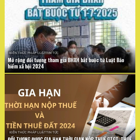
KIẾN THỨC PHÁP LUẬT TIN TỨC
Mở rộng đối tượng tham gia BHXH bắt buộc từ Luật Bảo
hiểm xã hội 2024
KIẾN THỨC PHÁP LUẬT TIN TỨC
ĐỐI TƯỢNG ĐƯỢC GIA HẠN THỜI GIAN NỘP THUẾ GTGT, THUẾ