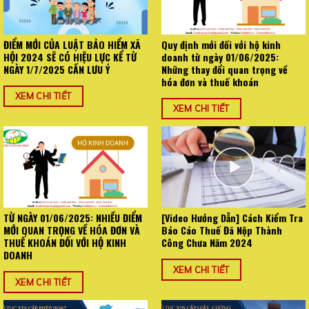
ĐIỂM MỚI CỦA LUẬT BẢO HIỂM XÃ
Quy định mới đối với hộ kinh
HỘI 2024 SẼ CÓ HIỆU LỰC KỂ TỪ
doanh từ ngày 01/06/2025:
NGÀY 1/7/2025 CẦN LƯU Ý
Những thay đổi quan trọng về
hóa đơn và thuế khoán
XEM CHI TIẾT
XEM CHI TIẾT
TỪ NGÀY 01/06/2025: NHIỀU ĐIỂM
[Video Hướng Dẫn] Cách Kiểm Tra
MỚI QUAN TRỌNG VỀ HÓA ĐƠN VÀ
Báo Cáo Thuế Đã Nộp Thành
THUẾ KHOÁN ĐỐI VỚI HỘ KINH
Công Chưa Năm 2024
DOANH
XEM CHI TIẾT
XEM CHI TIẾT