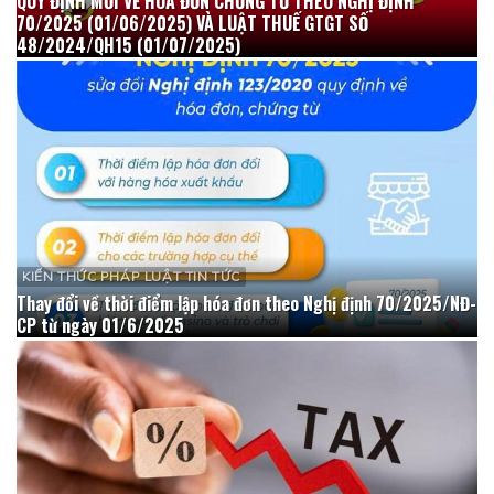
QUY ĐỊNH MỚI VỀ HÓA ĐƠN CHỨNG TỪ THEO NGHỊ ĐỊNH
70/2025 (01/06/2025) VÀ LUẬT THUẾ GTGT SỐ
48/2024/QH15 (01/07/2025)
KIẾN THỨC PHÁP LUẬT TIN TỨC
Thay đổi về thời điểm lập hóa đơn theo Nghị định 70/2025/NĐ-
CP từ ngày 01/6/2025