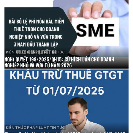
KIẾN THỨC PHÁP LUẬT TIN TỨC
NGHỊ QUYẾT 198/2025/QH15: CÚ HÍCH LỚN CHO DOANH
NGHIỆP NHỎ VÀ VỪA TỪ NĂM 2026
KIẾN THỨC PHÁP LUẬT TIN TỨC