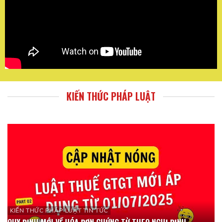
KIẾN THỨC PHÁP LUẬT
KIẾN THỨC PHÁP LUẬT TIN TỨC