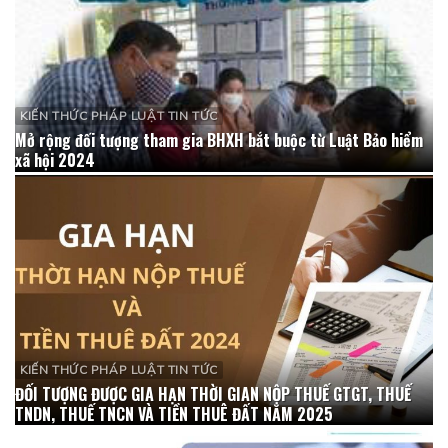
KIẾN THỨC PHÁP LUẬT TIN TỨC
Mở rộng đối tượng tham gia BHXH bắt buộc từ Luật Bảo hiểm
xã hội 2024
KIẾN THỨC PHÁP LUẬT TIN TỨC
ĐỐI TƯỢNG ĐƯỢC GIA HẠN THỜI GIAN NỘP THUẾ GTGT, THUẾ
TNDN, THUẾ TNCN VÀ TIỀN THUÊ ĐẤT NĂM 2025