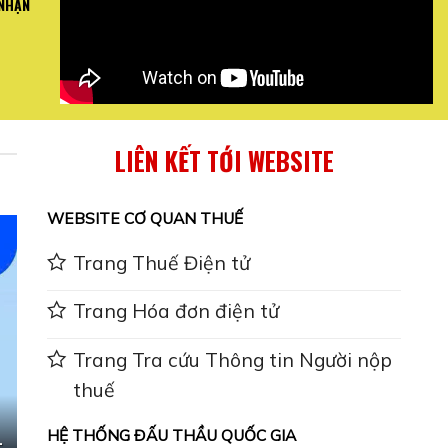
 NHẬN
I QUAN TRỌNG VỀ
Mai Bình hướng dẫn toàn thể nh
 ...
Báo .
XEM CHI
LIÊN KẾT TỚI WEBSITE
WEBSITE CƠ QUAN THUẾ
Trang Thuế Điện tử
Trang Hóa đơn điện tử
Trang Tra cứu Thông tin Người nộp
thuế
HỆ THỐNG ĐẤU THẦU QUỐC GIA
-