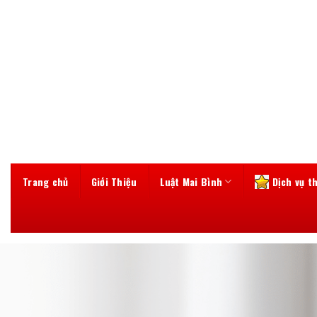
Skip
to
content
Trang chủ
Giới Thiệu
Luật Mai Bình
Dịch vụ t