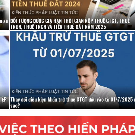
KIẾN THỨC PHÁP LUẬT TIN TỨC
m xã
ĐỐI TƯỢNG ĐƯỢC GIA HẠN THỜI GIAN NỘP THUẾ GTGT, THUẾ
TNDN, THUẾ TNCN VÀ TIỀN THUÊ ĐẤT NĂM 2025
KIẾN THỨC PHÁP LUẬT TIN TỨC
IỆP
Thay đổi điều kiện khấu trừ thuế GTGT đầu vào từ 01/7/2025 
sao?