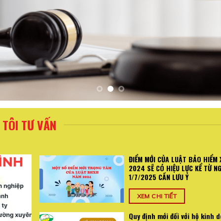
TÔI TƯ VẤN
ĐIỂM MỚI CỦA LUẬT BẢO HIỂM 
2024 SẼ CÓ HIỆU LỰC KỂ TỪ N
1/7/2025 CẦN LƯU Ý
XEM CHI TIẾT
Quy định mới đối với hộ kinh 