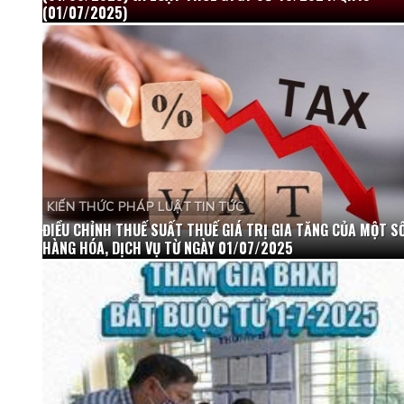
(01/07/2025)
KIẾN THỨC PHÁP LUẬT TIN TỨC
ĐIỀU CHỈNH THUẾ SUẤT THUẾ GIÁ TRỊ GIA TĂNG CỦA MỘT S
HÀNG HÓA, DỊCH VỤ TỪ NGÀY 01/07/2025