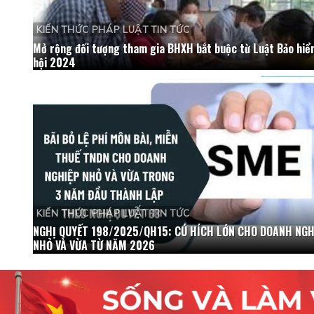
KIẾN THỨC PHÁP LUẬT TIN TỨC
Mở rộng đối tượng tham gia BHXH bắt buộc từ Luật Bảo hiể
hội 2024
KIẾN THỨC PHÁP LUẬT TIN TỨC
NGHỊ QUYẾT 198/2025/QH15: CÚ HÍCH LỚN CHO DOANH NGH
NHỎ VÀ VỪA TỪ NĂM 2026