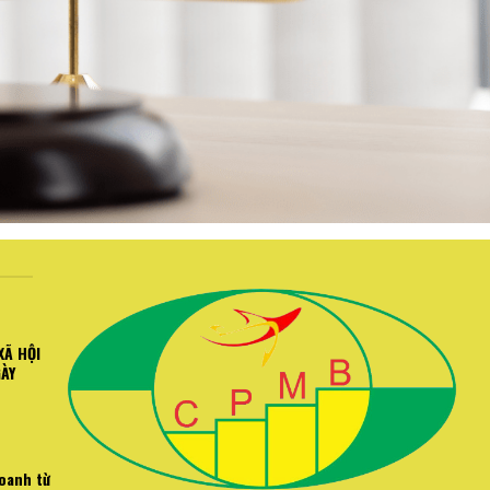
XÃ HỘI
GÀY
doanh từ