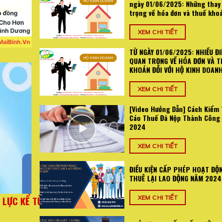
ngày 01/06/2025: Những thay
trọng về hóa đơn và thuế kho
XEM CHI TIẾT
TỪ NGÀY 01/06/2025: NHIỀU ĐI
QUAN TRỌNG VỀ HÓA ĐƠN VÀ T
KHOÁN ĐỐI VỚI HỘ KINH DOAN
XEM CHI TIẾT
[Video Hướng Dẫn] Cách Kiểm 
Cáo Thuế Đã Nộp Thành Công
2024
XEM CHI TIẾT
ĐIỀU KIỆN CẤP PHÉP HOẠT ĐỘ
THUÊ LẠI LAO ĐỘNG NĂM 2024
025: Những
TỪ NGÀY 01/06/2025: NHIỀU ĐIỂM MỚI QUA
XEM CHI TIẾT
án
VÀ THUẾ KHOÁN ĐỐI VỚI HỘ KI