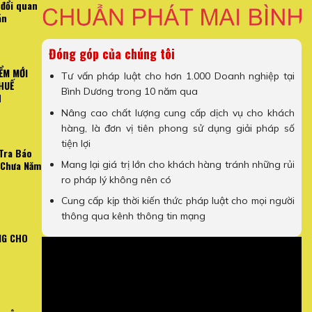
 đổi quan
án
Đóng góp của chúng tôi
ỂM MỚI
Tư vấn pháp luật cho hơn 1.000 Doanh nghiệp tại
HUẾ
Bình Dương trong 10 năm qua
H
Nâng cao chất lượng cung cấp dịch vụ cho khách
hàng, là đơn vị tiên phong sử dụng giải pháp số
tiện lợi
Tra Báo
Mang lại giá trị lớn cho khách hàng tránh những rủi
 Chưa Năm
ro pháp lý không nên có
Cung cấp kịp thời kiến thức pháp luật cho mọi người
thông qua kênh thông tin mạng
NG CHO
N TRỌNG VỀ HÓA ĐƠN
[Video Hướng Dẫn] Cách Kiểm T
NH DOANH
Công Chưa 