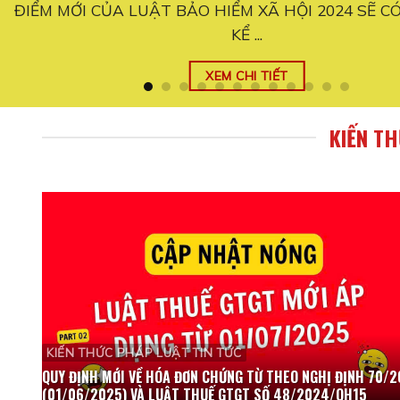
ỰC
Quy định mới đối với hộ kinh doanh từ ngày 01/06/2
thay đổi ...
XEM CHI TIẾT
KIẾN T
KIẾN THỨC PHÁP LUẬT TIN TỨC
QUY ĐỊNH MỚI VỀ HÓA ĐƠN CHỨNG TỪ THEO NGHỊ ĐỊNH 70/
(01/06/2025) VÀ LUẬT THUẾ GTGT SỐ 48/2024/QH15