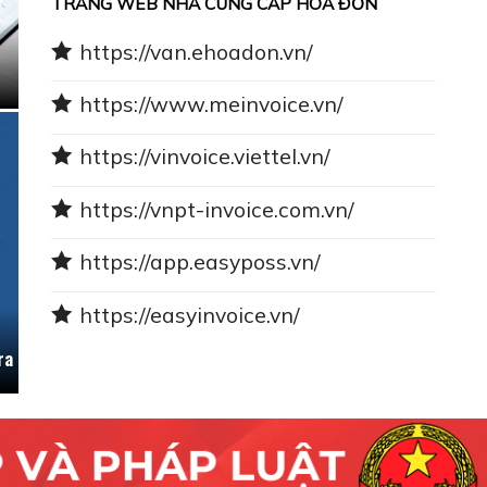
TRANG WEB NHÀ CUNG CẤP HÓA ĐƠN
https://van.ehoadon.vn/
https://www.meinvoice.vn/
https://vinvoice.viettel.vn/
https://vnpt-invoice.com.vn/
https://app.easyposs.vn/
https://easyinvoice.vn/
ra