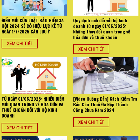
ĐIỂM MỚI CỦA LUẬT BẢO HIỂM XÃ
Quy định mới đối với hộ kinh
HỘI 2024 SẼ CÓ HIỆU LỰC KỂ TỪ
doanh từ ngày 01/06/2025:
NGÀY 1/7/2025 CẦN LƯU Ý
Những thay đổi quan trọng về
hóa đơn và thuế khoán
XEM CHI TIẾT
XEM CHI TIẾT
TỪ NGÀY 01/06/2025: NHIỀU ĐIỂM
[Video Hướng Dẫn] Cách Kiểm Tra
MỚI QUAN TRỌNG VỀ HÓA ĐƠN VÀ
Báo Cáo Thuế Đã Nộp Thành
THUẾ KHOÁN ĐỐI VỚI HỘ KINH
Công Chưa Năm 2024
DOANH
XEM CHI TIẾT
XEM CHI TIẾT