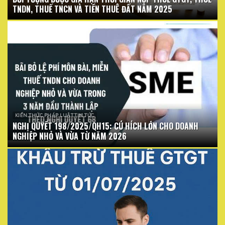
TNDN, THUẾ TNCN VÀ TIỀN THUÊ ĐẤT NĂM 2025
KIẾN THỨC PHÁP LUẬT TIN TỨC
NGHỊ QUYẾT 198/2025/QH15: CÚ HÍCH LỚN CHO DOANH
NGHIỆP NHỎ VÀ VỪA TỪ NĂM 2026