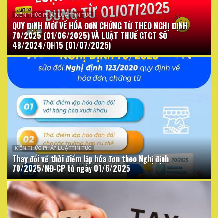
KIẾN THỨC PHÁP LUẬT TIN TỨC
QUY ĐỊNH MỚI VỀ HÓA ĐƠN CHỨNG TỪ THEO NGHỊ ĐỊNH
70/2025 (01/06/2025) VÀ LUẬT THUẾ GTGT SỐ
48/2024/QH15 (01/07/2025)
KIẾN THỨC PHÁP LUẬT TIN TỨC
Thay đổi về thời điểm lập hóa đơn theo Nghị định
70/2025/NĐ-CP từ ngày 01/6/2025