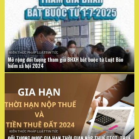
KIẾN THỨC PHÁP LUẬT TIN TỨC
Mở rộng đối tượng tham gia BHXH bắt buộc từ Luật Bảo
hiểm xã hội 2024
KIẾN THỨC PHÁP LUẬT TIN TỨC
ĐỐI TƯỢNG ĐƯỢC GIA HẠN THỜI GIAN NỘP THUẾ GTGT, THUẾ