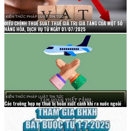
KIẾN THỨC PHÁP LUẬT TIN TỨC
ĐIỀU CHỈNH THUẾ SUẤT THUẾ GIÁ TRỊ GIA TĂNG CỦA MỘT SỐ
HÀNG HÓA, DỊCH VỤ TỪ NGÀY 01/07/2025
KIẾN THỨC PHÁP LUẬT TIN TỨC
Các trường hợp nợ thuế bị hoãn xuất cảnh khi ra nước ngoài