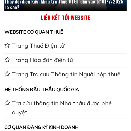
Thay đổi điều kiện khấu trừ thuế GTGT đầu vào từ 01/7/2025
ra sao?
LIÊN KẾT TỚI WEBSITE
WEBSITE CƠ QUAN THUẾ
Trang Thuế Điện tử
Trang Hóa đơn điện tử
Trang Tra cứu Thông tin Người nộp thuế
HỆ THỐNG ĐẤU THẦU QUỐC GIA
Tra cứu thông tin Nhà thầu được phê
duyệt
CƠ QUAN ĐĂNG KÝ KINH DOANH