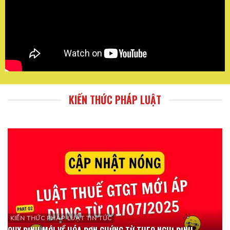
KIẾN THỨC PHÁP LUẬT
KIẾN THỨC PHÁP LUẬT TIN TỨC