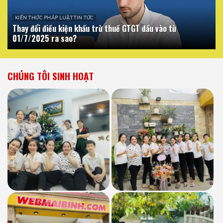
KIẾN THỨC PHÁP LUẬT TIN TỨC
Thay đổi điều kiện khấu trừ thuế GTGT đầu vào từ
01/7/2025 ra sao?
CHÚNG TÔI SINH HOẠT