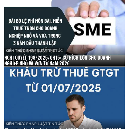
KIẾN THỨC PHÁP LUẬT TIN TỨC
NGHỊ QUYẾT 198/2025/QH15: CÚ HÍCH LỚN CHO DOANH
NGHIỆP NHỎ VÀ VỪA TỪ NĂM 2026
KIẾN THỨC PHÁP LUẬT TIN TỨC