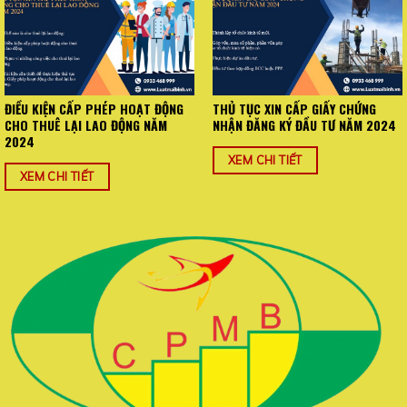
ĐIỀU KIỆN CẤP PHÉP HOẠT ĐỘNG
THỦ TỤC XIN CẤP GIẤY CHỨNG
CHO THUÊ LẠI LAO ĐỘNG NĂM
NHẬN ĐĂNG KÝ ĐẦU TƯ NĂM 2024
2024
XEM CHI TIẾT
XEM CHI TIẾT