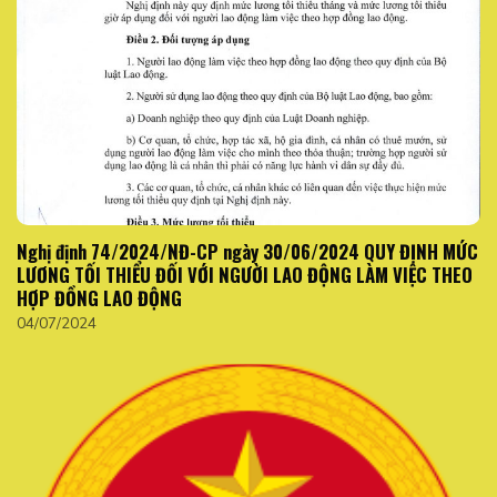
Nghị định 74/2024/NĐ-CP ngày 30/06/2024 QUY ĐỊNH MỨC
LƯƠNG TỐI THIỂU ĐỐI VỚI NGƯỜI LAO ĐỘNG LÀM VIỆC THEO
HỢP ĐỒNG LAO ĐỘNG
04/07/2024