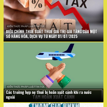
KIẾN THỨC PHÁP LUẬT TIN TỨC
ĐIỀU CHỈNH THUẾ SUẤT THUẾ GIÁ TRỊ GIA TĂNG CỦA MỘT
SỐ HÀNG HÓA, DỊCH VỤ TỪ NGÀY 01/07/2025
KIẾN THỨC PHÁP LUẬT TIN TỨC
Các trường hợp nợ thuế bị hoãn xuất cảnh khi ra nước
ngoài