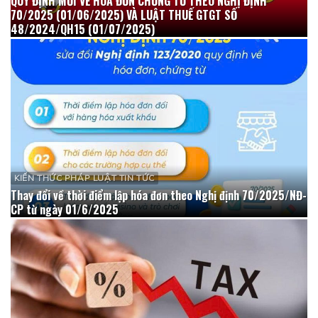
QUY ĐỊNH MỚI VỀ HÓA ĐƠN CHỨNG TỪ THEO NGHỊ ĐỊNH
70/2025 (01/06/2025) VÀ LUẬT THUẾ GTGT SỐ
48/2024/QH15 (01/07/2025)
KIẾN THỨC PHÁP LUẬT TIN TỨC
Thay đổi về thời điểm lập hóa đơn theo Nghị định 70/2025/NĐ-
CP từ ngày 01/6/2025