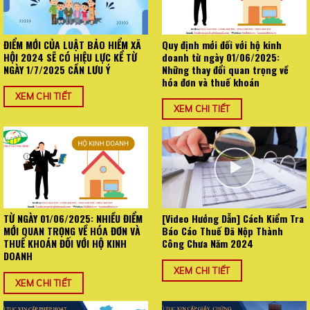
ĐIỂM MỚI CỦA LUẬT BẢO HIỂM XÃ
Quy định mới đối với hộ kinh
HỘI 2024 SẼ CÓ HIỆU LỰC KỂ TỪ
doanh từ ngày 01/06/2025:
NGÀY 1/7/2025 CẦN LƯU Ý
Những thay đổi quan trọng về
hóa đơn và thuế khoán
XEM CHI TIẾT
XEM CHI TIẾT
TỪ NGÀY 01/06/2025: NHIỀU ĐIỂM
[Video Hướng Dẫn] Cách Kiểm Tra
MỚI QUAN TRỌNG VỀ HÓA ĐƠN VÀ
Báo Cáo Thuế Đã Nộp Thành
THUẾ KHOÁN ĐỐI VỚI HỘ KINH
Công Chưa Năm 2024
DOANH
XEM CHI TIẾT
XEM CHI TIẾT