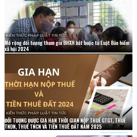
KIẾN THỨC PHÁP LUẬT TIN TỨC
Mở rộng đối tượng tham gia BHXH bắt buộc từ Luật Bảo hiểm
xã hội 2024
KIẾN THỨC PHÁP LUẬT TIN TỨC
ĐỐI TƯỢNG ĐƯỢC GIA HẠN THỜI GIAN NỘP THUẾ GTGT, THUẾ
TNDN, THUẾ TNCN VÀ TIỀN THUÊ ĐẤT NĂM 2025