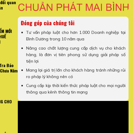
 đổi quan
án
Đóng góp của chúng tôi
ỂM MỚI
Tư vấn pháp luật cho hơn 1.000 Doanh nghiệp tại
HUẾ
Bình Dương trong 10 năm qua
H
Nâng cao chất lượng cung cấp dịch vụ cho khách
hàng, là đơn vị tiên phong sử dụng giải pháp số
tiện lợi
Tra Báo
Mang lại giá trị lớn cho khách hàng tránh những rủi
 Chưa Năm
ro pháp lý không nên có
Cung cấp kịp thời kiến thức pháp luật cho mọi người
thông qua kênh thông tin mạng
NG CHO
N TRỌNG VỀ HÓA ĐƠN
[Video Hướng Dẫn] Cách Kiểm T
NH DOANH
Công Chưa 