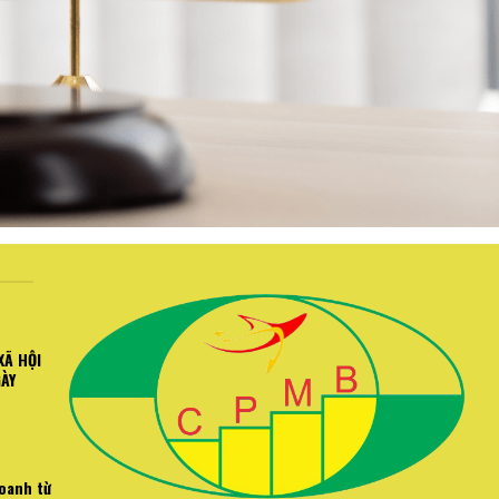
XÃ HỘI
GÀY
doanh từ