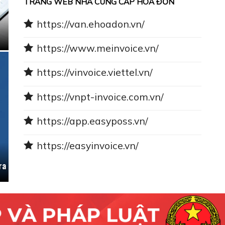
TRANG WEB NHÀ CUNG CẤP HÓA ĐƠN
https://van.ehoadon.vn/
https://www.meinvoice.vn/
https://vinvoice.viettel.vn/
https://vnpt-invoice.com.vn/
https://app.easyposs.vn/
https://easyinvoice.vn/
ra