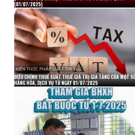
(01/07/2025)
KIẾN THỨC PHÁP LUẬT TIN TỨC
ĐIỀU CHỈNH THUẾ SUẤT THUẾ GIÁ TRỊ GIA TĂNG CỦA MỘT S
HÀNG HÓA, DỊCH VỤ TỪ NGÀY 01/07/2025