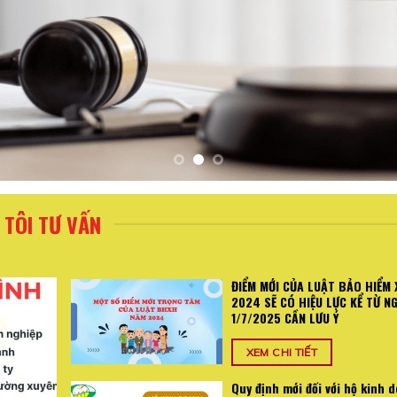
TÔI TƯ VẤN
ĐIỂM MỚI CỦA LUẬT BẢO HIỂM 
2024 SẼ CÓ HIỆU LỰC KỂ TỪ N
1/7/2025 CẦN LƯU Ý
XEM CHI TIẾT
Quy định mới đối với hộ kinh 