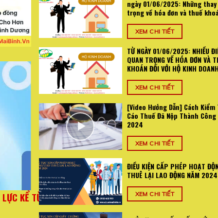
ngày 01/06/2025: Những thay
trọng về hóa đơn và thuế kho
XEM CHI TIẾT
TỪ NGÀY 01/06/2025: NHIỀU ĐI
QUAN TRỌNG VỀ HÓA ĐƠN VÀ T
KHOÁN ĐỐI VỚI HỘ KINH DOAN
XEM CHI TIẾT
[Video Hướng Dẫn] Cách Kiểm 
Cáo Thuế Đã Nộp Thành Công
2024
XEM CHI TIẾT
ĐIỀU KIỆN CẤP PHÉP HOẠT ĐỘ
THUÊ LẠI LAO ĐỘNG NĂM 2024
025: Những
TỪ NGÀY 01/06/2025: NHIỀU ĐIỂM MỚI QUA
XEM CHI TIẾT
án
VÀ THUẾ KHOÁN ĐỐI VỚI HỘ KI