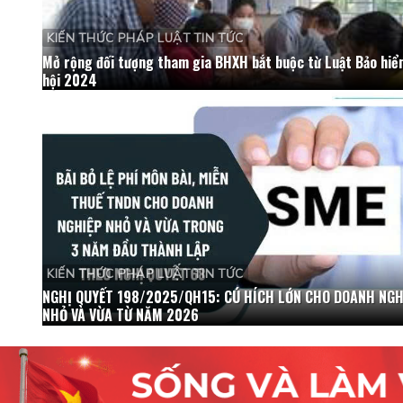
KIẾN THỨC PHÁP LUẬT TIN TỨC
Mở rộng đối tượng tham gia BHXH bắt buộc từ Luật Bảo hiể
hội 2024
KIẾN THỨC PHÁP LUẬT TIN TỨC
NGHỊ QUYẾT 198/2025/QH15: CÚ HÍCH LỚN CHO DOANH NGH
NHỎ VÀ VỪA TỪ NĂM 2026