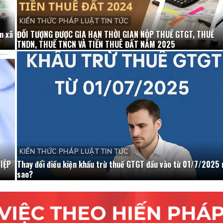
KIẾN THỨC PHÁP LUẬT TIN TỨC
m xã
ĐỐI TƯỢNG ĐƯỢC GIA HẠN THỜI GIAN NỘP THUẾ GTGT, THUẾ
TNDN, THUẾ TNCN VÀ TIỀN THUÊ ĐẤT NĂM 2025
KIẾN THỨC PHÁP LUẬT TIN TỨC
IỆP
Thay đổi điều kiện khấu trừ thuế GTGT đầu vào từ 01/7/2025 
sao?