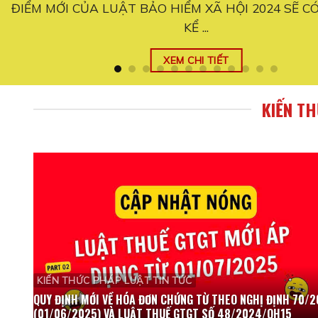
C
Quy định mới đối với hộ kinh doanh từ ngày 01/06/2
thay đổi ...
XEM CHI TIẾT
KIẾN T
KIẾN THỨC PHÁP LUẬT TIN TỨC
QUY ĐỊNH MỚI VỀ HÓA ĐƠN CHỨNG TỪ THEO NGHỊ ĐỊNH 70/
(01/06/2025) VÀ LUẬT THUẾ GTGT SỐ 48/2024/QH15