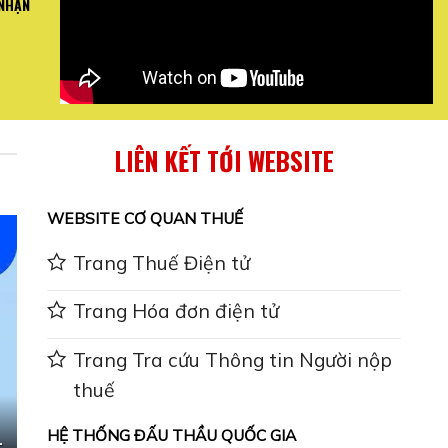
 NHẬN
I QUAN TRỌNG VỀ
Mai Bình hướng dẫn toàn thể nh
 ...
Báo .
XEM CHI
LIÊN KẾT TỚI WEBSITE
WEBSITE CƠ QUAN THUẾ
Trang Thuế Điện tử
Trang Hóa đơn điện tử
Trang Tra cứu Thông tin Người nộp
thuế
HỆ THỐNG ĐẤU THẦU QUỐC GIA
-