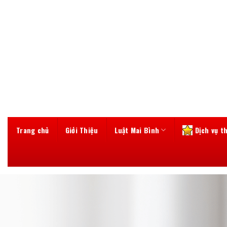
Skip
to
content
Trang chủ
Giới Thiệu
Luật Mai Bình
Dịch vụ t