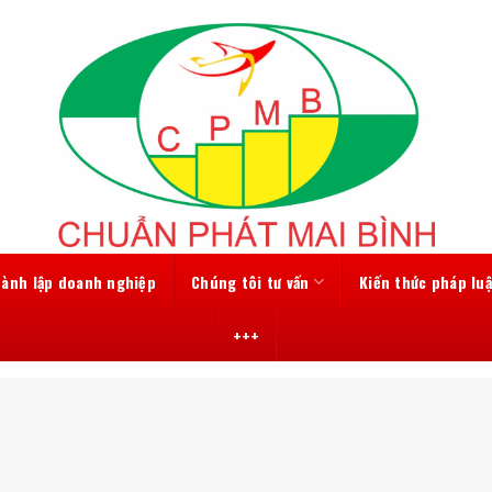
hành lập doanh nghiệp
Chúng tôi tư vấn
Kiến thức pháp luậ
+++