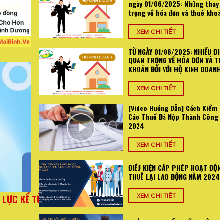
ngày 01/06/2025: Những thay
trọng về hóa đơn và thuế kho
XEM CHI TIẾT
TỪ NGÀY 01/06/2025: NHIỀU ĐI
QUAN TRỌNG VỀ HÓA ĐƠN VÀ T
KHOÁN ĐỐI VỚI HỘ KINH DOAN
XEM CHI TIẾT
[Video Hướng Dẫn] Cách Kiểm 
Cáo Thuế Đã Nộp Thành Công
2024
XEM CHI TIẾT
ĐIỀU KIỆN CẤP PHÉP HOẠT ĐỘ
THUÊ LẠI LAO ĐỘNG NĂM 2024
2025: Những
TỪ NGÀY 01/06/2025: NHIỀU ĐIỂM MỚI QU
XEM CHI TIẾT
oán
VÀ THUẾ KHOÁN ĐỐI VỚI HỘ KI