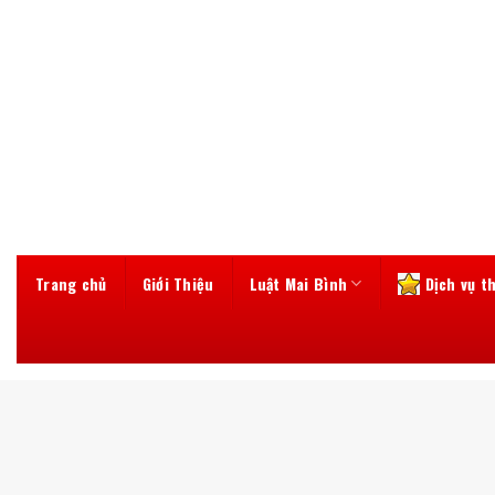
Skip
to
content
Trang chủ
Giới Thiệu
Luật Mai Bình
Dịch vụ t