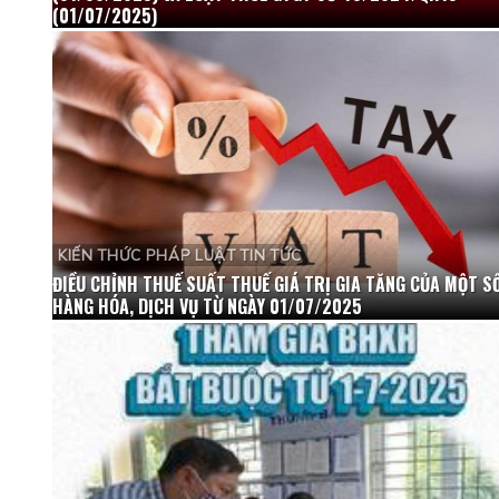
(01/07/2025)
KIẾN THỨC PHÁP LUẬT TIN TỨC
ĐIỀU CHỈNH THUẾ SUẤT THUẾ GIÁ TRỊ GIA TĂNG CỦA MỘT S
HÀNG HÓA, DỊCH VỤ TỪ NGÀY 01/07/2025