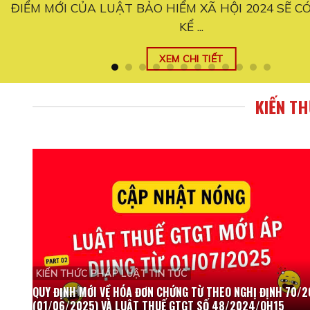
ỰC
Quy định mới đối với hộ kinh doanh từ ngày 01/06/
thay đổi ...
XEM CHI TIẾT
KIẾN T
KIẾN THỨC PHÁP LUẬT TIN TỨC
QUY ĐỊNH MỚI VỀ HÓA ĐƠN CHỨNG TỪ THEO NGHỊ ĐỊNH 70/
(01/06/2025) VÀ LUẬT THUẾ GTGT SỐ 48/2024/QH15