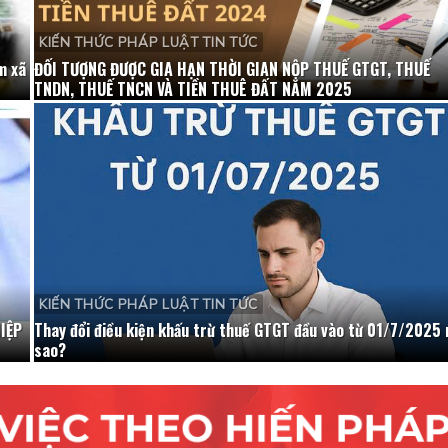
KIẾN THỨC PHÁP LUẬT TIN TỨC
m xã
ĐỐI TƯỢNG ĐƯỢC GIA HẠN THỜI GIAN NỘP THUẾ GTGT, THUẾ
TNDN, THUẾ TNCN VÀ TIỀN THUÊ ĐẤT NĂM 2025
KIẾN THỨC PHÁP LUẬT TIN TỨC
IỆP
Thay đổi điều kiện khấu trừ thuế GTGT đầu vào từ 01/7/2025 
sao?