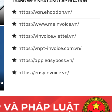
TRANG WEB NHÀ CUNG CẤP HÓA ĐƠN
https://van.ehoadon.vn/
https://www.meinvoice.vn/
https://vinvoice.viettel.vn/
https://vnpt-invoice.com.vn/
https://app.easyposs.vn/
https://easyinvoice.vn/
ra