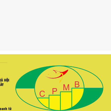
XÃ HỘI
GÀY
doanh từ