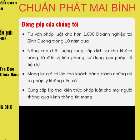
 đổi quan
án
Đóng góp của chúng tôi
ỂM MỚI
Tư vấn pháp luật cho hơn 1.000 Doanh nghiệp tại
HUẾ
Bình Dương trong 10 năm qua
H
Nâng cao chất lượng cung cấp dịch vụ cho khách
hàng, là đơn vị tiên phong sử dụng giải pháp số
tiện lợi
Tra Báo
Mang lại giá trị lớn cho khách hàng tránh những rủi
 Chưa Năm
ro pháp lý không nên có
Cung cấp kịp thời kiến thức pháp luật cho mọi người
thông qua kênh thông tin mạng
NG CHO
AN TRỌNG VỀ HÓA ĐƠN
[Video Hướng Dẫn] Cách Kiểm T
NH DOANH
Công Chưa