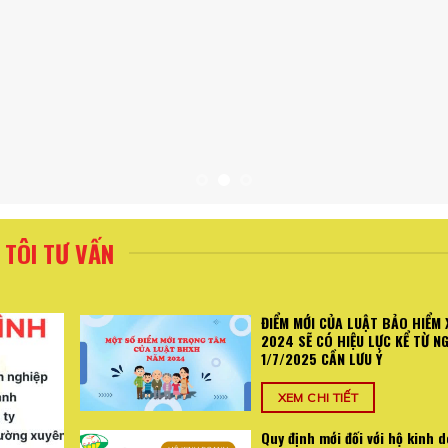
TÔI TƯ VẤN
ĐIỂM MỚI CỦA LUẬT BẢO HIỂM 
2024 SẼ CÓ HIỆU LỰC KỂ TỪ N
1/7/2025 CẦN LƯU Ý
XEM CHI TIẾT
Quy định mới đối với hộ kinh 