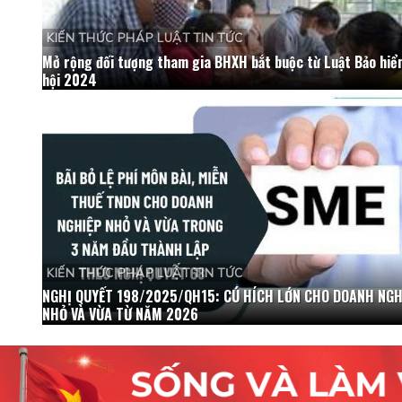
KIẾN THỨC PHÁP LUẬT TIN TỨC
Mở rộng đối tượng tham gia BHXH bắt buộc từ Luật Bảo hiể
hội 2024
KIẾN THỨC PHÁP LUẬT TIN TỨC
NGHỊ QUYẾT 198/2025/QH15: CÚ HÍCH LỚN CHO DOANH NGH
NHỎ VÀ VỪA TỪ NĂM 2026