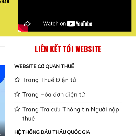
 NHẬN
ỚI QUAN TRỌNG VỀ
Mai Bình hướng dẫn toàn thể nh
N ...
Báo 
XEM CH
LIÊN KẾT TỚI WEBSITE
WEBSITE CƠ QUAN THUẾ
Trang Thuế Điện tử
Trang Hóa đơn điện tử
Trang Tra cứu Thông tin Người nộp
thuế
HỆ THỐNG ĐẤU THẦU QUỐC GIA
-