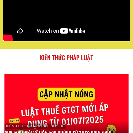
KIẾN THỨC PHÁP LUẬT
KIẾN THỨC PHÁP LUẬT TIN TỨC