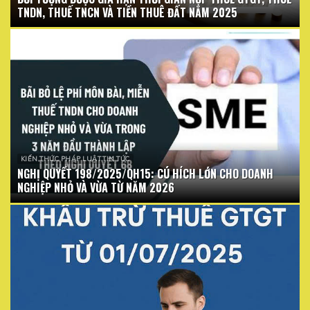
TNDN, THUẾ TNCN VÀ TIỀN THUÊ ĐẤT NĂM 2025
KIẾN THỨC PHÁP LUẬT TIN TỨC
NGHỊ QUYẾT 198/2025/QH15: CÚ HÍCH LỚN CHO DOANH
NGHIỆP NHỎ VÀ VỪA TỪ NĂM 2026