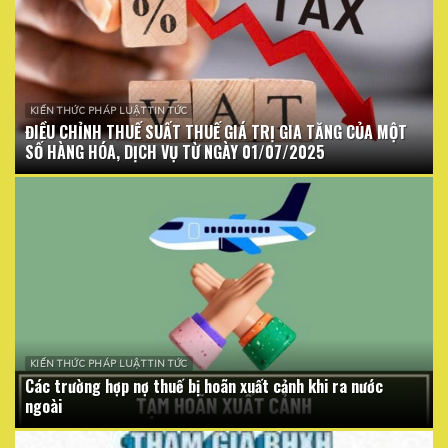
KIẾN THỨC PHÁP LUẬT TIN TỨC
ĐIỀU CHỈNH THUẾ SUẤT THUẾ GIÁ TRỊ GIA TĂNG CỦA MỘT
SỐ HÀNG HÓA, DỊCH VỤ TỪ NGÀY 01/07/2025
KIẾN THỨC PHÁP LUẬT TIN TỨC
Các trường hợp nợ thuế bị hoãn xuất cảnh khi ra nước
ngoài