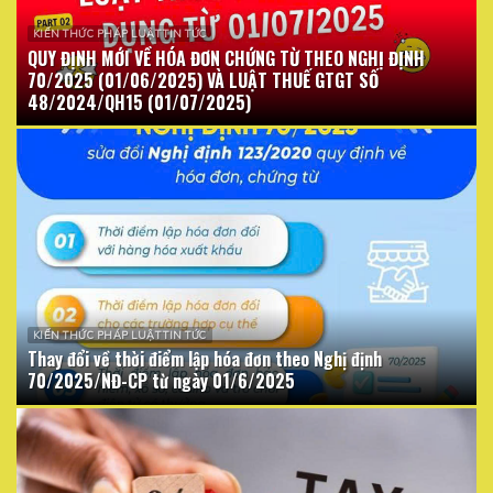
KIẾN THỨC PHÁP LUẬT TIN TỨC
QUY ĐỊNH MỚI VỀ HÓA ĐƠN CHỨNG TỪ THEO NGHỊ ĐỊNH
70/2025 (01/06/2025) VÀ LUẬT THUẾ GTGT SỐ
48/2024/QH15 (01/07/2025)
KIẾN THỨC PHÁP LUẬT TIN TỨC
Thay đổi về thời điểm lập hóa đơn theo Nghị định
70/2025/NĐ-CP từ ngày 01/6/2025