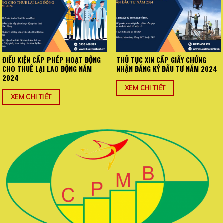
ĐIỀU KIỆN CẤP PHÉP HOẠT ĐỘNG
THỦ TỤC XIN CẤP GIẤY CHỨNG
CHO THUÊ LẠI LAO ĐỘNG NĂM
NHẬN ĐĂNG KÝ ĐẦU TƯ NĂM 2024
2024
XEM CHI TIẾT
XEM CHI TIẾT