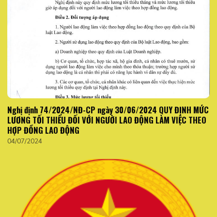
Nghị định 74/2024/NĐ-CP ngày 30/06/2024 QUY ĐỊNH MỨC
LƯƠNG TỐI THIỂU ĐỐI VỚI NGƯỜI LAO ĐỘNG LÀM VIỆC THEO
HỢP ĐỒNG LAO ĐỘNG
04/07/2024