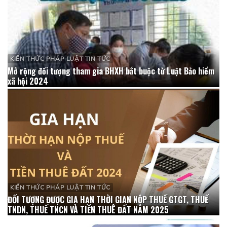
KIẾN THỨC PHÁP LUẬT TIN TỨC
Mở rộng đối tượng tham gia BHXH bắt buộc từ Luật Bảo hiểm
xã hội 2024
KIẾN THỨC PHÁP LUẬT TIN TỨC
ĐỐI TƯỢNG ĐƯỢC GIA HẠN THỜI GIAN NỘP THUẾ GTGT, THUẾ
TNDN, THUẾ TNCN VÀ TIỀN THUÊ ĐẤT NĂM 2025