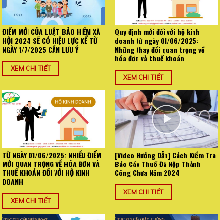
ĐIỂM MỚI CỦA LUẬT BẢO HIỂM XÃ
Quy định mới đối với hộ kinh
HỘI 2024 SẼ CÓ HIỆU LỰC KỂ TỪ
doanh từ ngày 01/06/2025:
NGÀY 1/7/2025 CẦN LƯU Ý
Những thay đổi quan trọng về
hóa đơn và thuế khoán
XEM CHI TIẾT
XEM CHI TIẾT
TỪ NGÀY 01/06/2025: NHIỀU ĐIỂM
[Video Hướng Dẫn] Cách Kiểm Tra
MỚI QUAN TRỌNG VỀ HÓA ĐƠN VÀ
Báo Cáo Thuế Đã Nộp Thành
THUẾ KHOÁN ĐỐI VỚI HỘ KINH
Công Chưa Năm 2024
DOANH
XEM CHI TIẾT
XEM CHI TIẾT