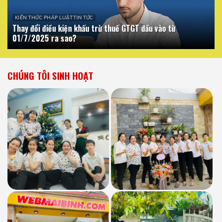
KIẾN THỨC PHÁP LUẬT TIN TỨC
Thay đổi điều kiện khấu trừ thuế GTGT đầu vào từ
01/7/2025 ra sao?
CHÚNG TÔI SINH HOẠT