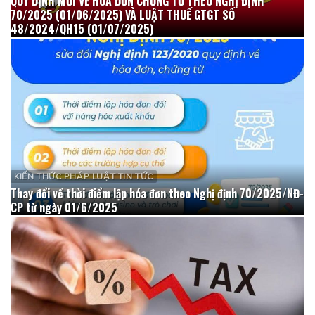
QUY ĐỊNH MỚI VỀ HÓA ĐƠN CHỨNG TỪ THEO NGHỊ ĐỊNH
70/2025 (01/06/2025) VÀ LUẬT THUẾ GTGT SỐ
48/2024/QH15 (01/07/2025)
KIẾN THỨC PHÁP LUẬT TIN TỨC
Thay đổi về thời điểm lập hóa đơn theo Nghị định 70/2025/NĐ-
CP từ ngày 01/6/2025