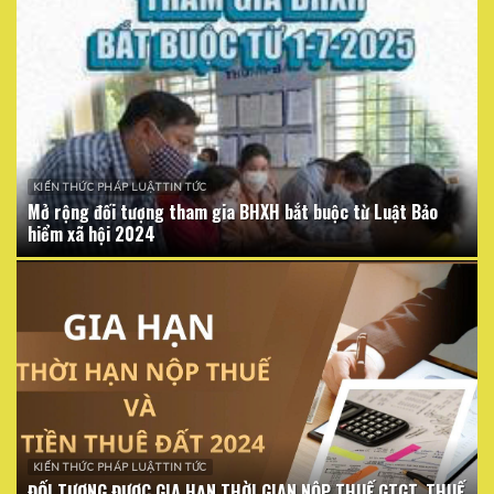
KIẾN THỨC PHÁP LUẬT TIN TỨC
Mở rộng đối tượng tham gia BHXH bắt buộc từ Luật Bảo
hiểm xã hội 2024
KIẾN THỨC PHÁP LUẬT TIN TỨC
ĐỐI TƯỢNG ĐƯỢC GIA HẠN THỜI GIAN NỘP THUẾ GTGT, THUẾ