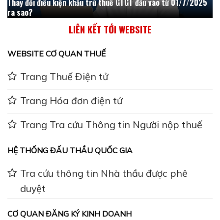
Thay đổi điều kiện khấu trừ thuế GTGT đầu vào từ 01/7/2025
ra sao?
LIÊN KẾT TỚI WEBSITE
WEBSITE CƠ QUAN THUẾ
Trang Thuế Điện tử
Trang Hóa đơn điện tử
Trang Tra cứu Thông tin Người nộp thuế
HỆ THỐNG ĐẤU THẦU QUỐC GIA
Tra cứu thông tin Nhà thầu được phê
duyệt
CƠ QUAN ĐĂNG KÝ KINH DOANH