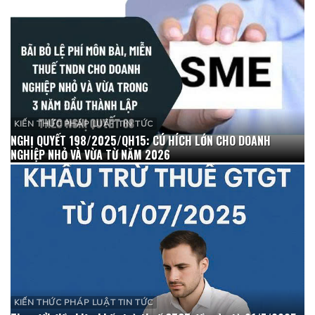
KIẾN THỨC PHÁP LUẬT TIN TỨC
NGHỊ QUYẾT 198/2025/QH15: CÚ HÍCH LỚN CHO DOANH
NGHIỆP NHỎ VÀ VỪA TỪ NĂM 2026
KIẾN THỨC PHÁP LUẬT TIN TỨC