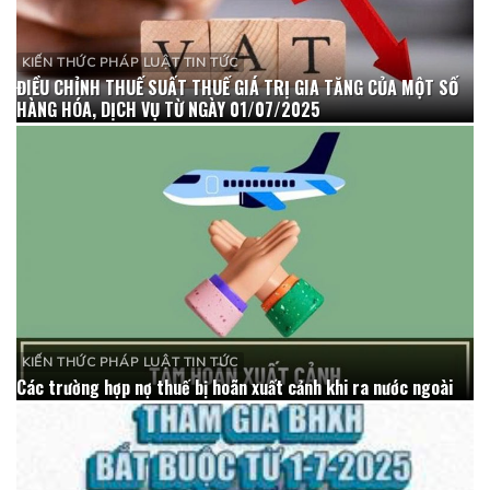
KIẾN THỨC PHÁP LUẬT TIN TỨC
ĐIỀU CHỈNH THUẾ SUẤT THUẾ GIÁ TRỊ GIA TĂNG CỦA MỘT SỐ
HÀNG HÓA, DỊCH VỤ TỪ NGÀY 01/07/2025
KIẾN THỨC PHÁP LUẬT TIN TỨC
Các trường hợp nợ thuế bị hoãn xuất cảnh khi ra nước ngoài