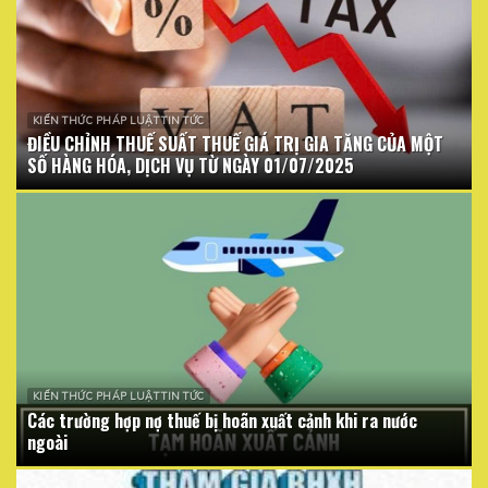
KIẾN THỨC PHÁP LUẬT TIN TỨC
ĐIỀU CHỈNH THUẾ SUẤT THUẾ GIÁ TRỊ GIA TĂNG CỦA MỘT
SỐ HÀNG HÓA, DỊCH VỤ TỪ NGÀY 01/07/2025
KIẾN THỨC PHÁP LUẬT TIN TỨC
Các trường hợp nợ thuế bị hoãn xuất cảnh khi ra nước
ngoài