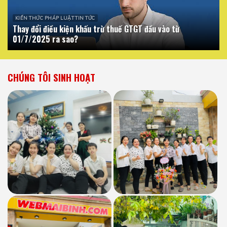
KIẾN THỨC PHÁP LUẬT TIN TỨC
Thay đổi điều kiện khấu trừ thuế GTGT đầu vào từ
01/7/2025 ra sao?
CHÚNG TÔI SINH HOẠT