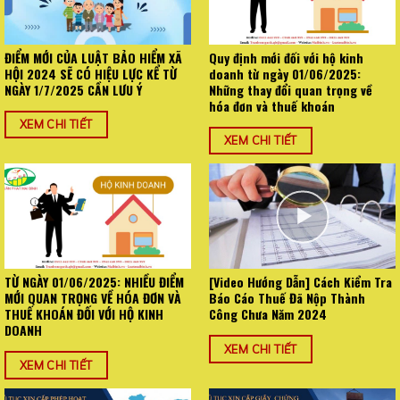
ĐIỂM MỚI CỦA LUẬT BẢO HIỂM XÃ
Quy định mới đối với hộ kinh
HỘI 2024 SẼ CÓ HIỆU LỰC KỂ TỪ
doanh từ ngày 01/06/2025:
NGÀY 1/7/2025 CẦN LƯU Ý
Những thay đổi quan trọng về
hóa đơn và thuế khoán
XEM CHI TIẾT
XEM CHI TIẾT
TỪ NGÀY 01/06/2025: NHIỀU ĐIỂM
[Video Hướng Dẫn] Cách Kiểm Tra
MỚI QUAN TRỌNG VỀ HÓA ĐƠN VÀ
Báo Cáo Thuế Đã Nộp Thành
THUẾ KHOÁN ĐỐI VỚI HỘ KINH
Công Chưa Năm 2024
DOANH
XEM CHI TIẾT
XEM CHI TIẾT