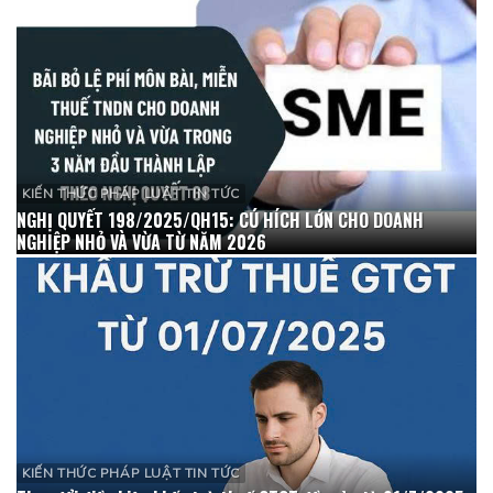
KIẾN THỨC PHÁP LUẬT TIN TỨC
NGHỊ QUYẾT 198/2025/QH15: CÚ HÍCH LỚN CHO DOANH
NGHIỆP NHỎ VÀ VỪA TỪ NĂM 2026
KIẾN THỨC PHÁP LUẬT TIN TỨC