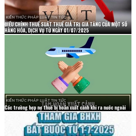
KIẾN THỨC PHÁP LUẬT TIN TỨC
ĐIỀU CHỈNH THUẾ SUẤT THUẾ GIÁ TRỊ GIA TĂNG CỦA MỘT SỐ
HÀNG HÓA, DỊCH VỤ TỪ NGÀY 01/07/2025
KIẾN THỨC PHÁP LUẬT TIN TỨC
Các trường hợp nợ thuế bị hoãn xuất cảnh khi ra nước ngoài