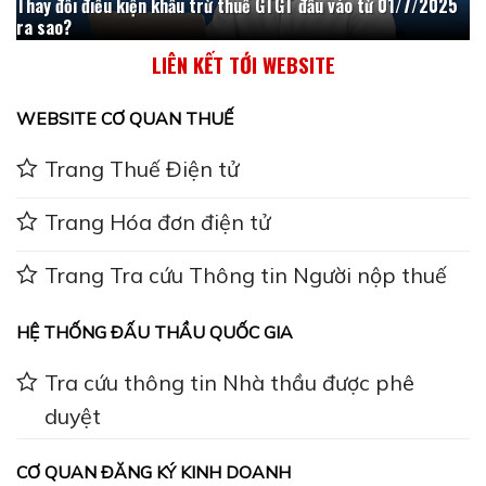
Thay đổi điều kiện khấu trừ thuế GTGT đầu vào từ 01/7/2025
ra sao?
LIÊN KẾT TỚI WEBSITE
WEBSITE CƠ QUAN THUẾ
Trang Thuế Điện tử
Trang Hóa đơn điện tử
Trang Tra cứu Thông tin Người nộp thuế
HỆ THỐNG ĐẤU THẦU QUỐC GIA
Tra cứu thông tin Nhà thầu được phê
duyệt
CƠ QUAN ĐĂNG KÝ KINH DOANH