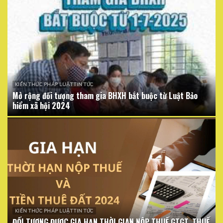
KIẾN THỨC PHÁP LUẬT TIN TỨC
Mở rộng đối tượng tham gia BHXH bắt buộc từ Luật Bảo
hiểm xã hội 2024
KIẾN THỨC PHÁP LUẬT TIN TỨC
ĐỐI TƯỢNG ĐƯỢC GIA HẠN THỜI GIAN NỘP THUẾ GTGT, THUẾ