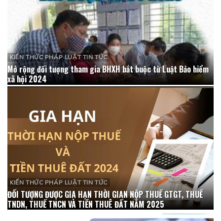
KIẾN THỨC PHÁP LUẬT TIN TỨC
Mở rộng đối tượng tham gia BHXH bắt buộc từ Luật Bảo hiểm
xã hội 2024
KIẾN THỨC PHÁP LUẬT TIN TỨC
ĐỐI TƯỢNG ĐƯỢC GIA HẠN THỜI GIAN NỘP THUẾ GTGT, THUẾ
TNDN, THUẾ TNCN VÀ TIỀN THUÊ ĐẤT NĂM 2025