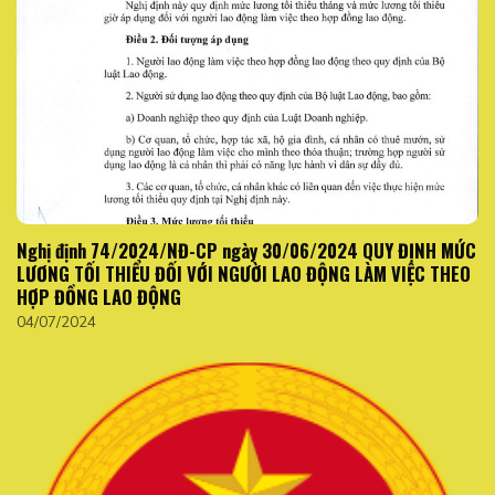
Nghị định 74/2024/NĐ-CP ngày 30/06/2024 QUY ĐỊNH MỨC
LƯƠNG TỐI THIỂU ĐỐI VỚI NGƯỜI LAO ĐỘNG LÀM VIỆC THEO
HỢP ĐỒNG LAO ĐỘNG
04/07/2024