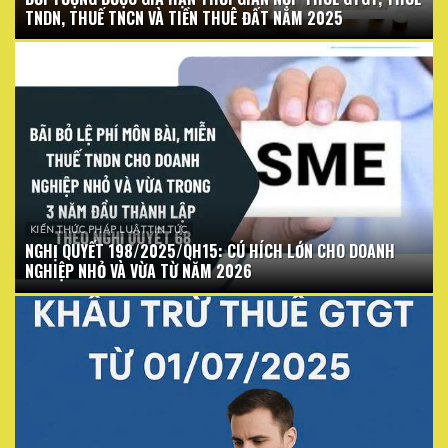
TNDN, THUẾ TNCN VÀ TIỀN THUÊ ĐẤT NĂM 2025
KIẾN THỨC PHÁP LUẬT TIN TỨC
NGHỊ QUYẾT 198/2025/QH15: CÚ HÍCH LỚN CHO DOANH
NGHIỆP NHỎ VÀ VỪA TỪ NĂM 2026