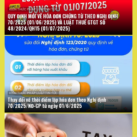
KIẾN THỨC PHÁP LUẬT TIN TỨC
QUY ĐỊNH MỚI VỀ HÓA ĐƠN CHỨNG TỪ THEO NGHỊ ĐỊNH
70/2025 (01/06/2025) VÀ LUẬT THUẾ GTGT SỐ
48/2024/QH15 (01/07/2025)
KIẾN THỨC PHÁP LUẬT TIN TỨC
Thay đổi về thời điểm lập hóa đơn theo Nghị định
70/2025/NĐ-CP từ ngày 01/6/2025