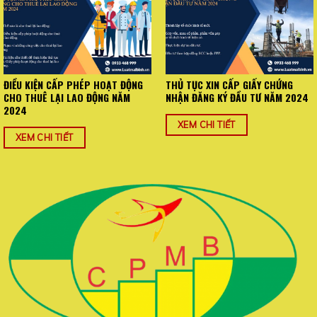
ĐIỀU KIỆN CẤP PHÉP HOẠT ĐỘNG
THỦ TỤC XIN CẤP GIẤY CHỨNG
CHO THUÊ LẠI LAO ĐỘNG NĂM
NHẬN ĐĂNG KÝ ĐẦU TƯ NĂM 2024
2024
XEM CHI TIẾT
XEM CHI TIẾT