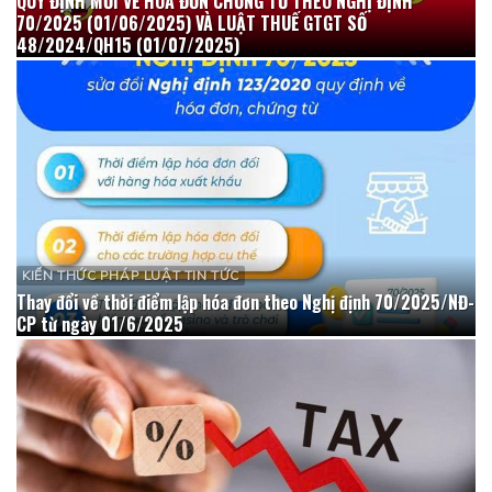
QUY ĐỊNH MỚI VỀ HÓA ĐƠN CHỨNG TỪ THEO NGHỊ ĐỊNH
70/2025 (01/06/2025) VÀ LUẬT THUẾ GTGT SỐ
48/2024/QH15 (01/07/2025)
KIẾN THỨC PHÁP LUẬT TIN TỨC
Thay đổi về thời điểm lập hóa đơn theo Nghị định 70/2025/NĐ-
CP từ ngày 01/6/2025