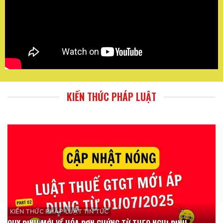
KIẾN THỨC PHÁP LUẬT
KIẾN THỨC PHÁP LUẬT TIN TỨC