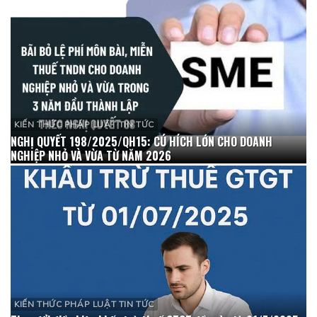
KIẾN THỨC PHÁP LUẬT TIN TỨC
NGHỊ QUYẾT 198/2025/QH15: CÚ HÍCH LỚN CHO DOANH
NGHIỆP NHỎ VÀ VỪA TỪ NĂM 2026
KIẾN THỨC PHÁP LUẬT TIN TỨC