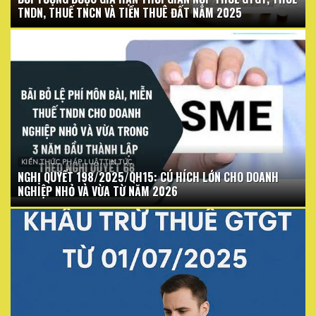
TNDN, THUẾ TNCN VÀ TIỀN THUÊ ĐẤT NĂM 2025
KIẾN THỨC PHÁP LUẬT TIN TỨC
NGHỊ QUYẾT 198/2025/QH15: CÚ HÍCH LỚN CHO DOANH
NGHIỆP NHỎ VÀ VỪA TỪ NĂM 2026