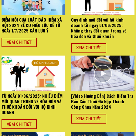
ĐIỂM MỚI CỦA LUẬT BẢO HIỂM XÃ
Quy định mới đối với hộ kinh
HỘI 2024 SẼ CÓ HIỆU LỰC KỂ TỪ
doanh từ ngày 01/06/2025:
NGÀY 1/7/2025 CẦN LƯU Ý
Những thay đổi quan trọng về
hóa đơn và thuế khoán
XEM CHI TIẾT
XEM CHI TIẾT
TỪ NGÀY 01/06/2025: NHIỀU ĐIỂM
[Video Hướng Dẫn] Cách Kiểm Tra
MỚI QUAN TRỌNG VỀ HÓA ĐƠN VÀ
Báo Cáo Thuế Đã Nộp Thành
THUẾ KHOÁN ĐỐI VỚI HỘ KINH
Công Chưa Năm 2024
DOANH
XEM CHI TIẾT
XEM CHI TIẾT