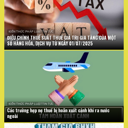
KIẾN THỨC PHÁP LUẬT TIN TỨC
ĐIỀU CHỈNH THUẾ SUẤT THUẾ GIÁ TRỊ GIA TĂNG CỦA MỘT
SỐ HÀNG HÓA, DỊCH VỤ TỪ NGÀY 01/07/2025
KIẾN THỨC PHÁP LUẬT TIN TỨC
Các trường hợp nợ thuế bị hoãn xuất cảnh khi ra nước
ngoài