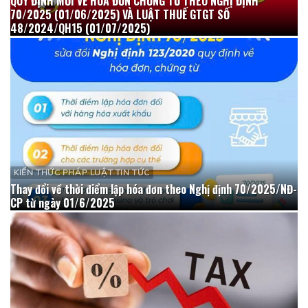
QUY ĐỊNH MỚI VỀ HÓA ĐƠN CHỨNG TỪ THEO NGHỊ ĐỊNH
70/2025 (01/06/2025) VÀ LUẬT THUẾ GTGT SỐ
48/2024/QH15 (01/07/2025)
KIẾN THỨC PHÁP LUẬT TIN TỨC
Thay đổi về thời điểm lập hóa đơn theo Nghị định 70/2025/NĐ-
CP từ ngày 01/6/2025