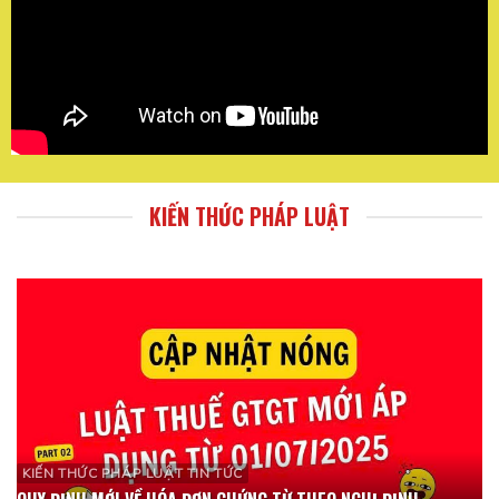
KIẾN THỨC PHÁP LUẬT
KIẾN THỨC PHÁP LUẬT TIN TỨC