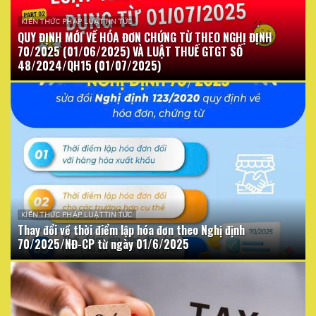
KIẾN THỨC PHÁP LUẬT TIN TỨC
QUY ĐỊNH MỚI VỀ HÓA ĐƠN CHỨNG TỪ THEO NGHỊ ĐỊNH
70/2025 (01/06/2025) VÀ LUẬT THUẾ GTGT SỐ
48/2024/QH15 (01/07/2025)
KIẾN THỨC PHÁP LUẬT TIN TỨC
Thay đổi về thời điểm lập hóa đơn theo Nghị định
70/2025/NĐ-CP từ ngày 01/6/2025