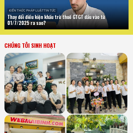
KIẾN THỨC PHÁP LUẬT TIN TỨC
Thay đổi điều kiện khấu trừ thuế GTGT đầu vào từ
01/7/2025 ra sao?
CHÚNG TÔI SINH HOẠT