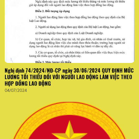
Nghị định 74/2024/NĐ-CP ngày 30/06/2024 QUY ĐỊNH MỨC
LƯƠNG TỐI THIỂU ĐỐI VỚI NGƯỜI LAO ĐỘNG LÀM VIỆC THEO
HỢP ĐỒNG LAO ĐỘNG
04/07/2024