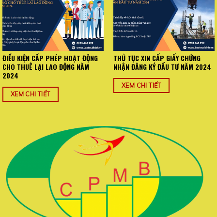
ĐIỀU KIỆN CẤP PHÉP HOẠT ĐỘNG
THỦ TỤC XIN CẤP GIẤY CHỨNG
CHO THUÊ LẠI LAO ĐỘNG NĂM
NHẬN ĐĂNG KÝ ĐẦU TƯ NĂM 2024
2024
XEM CHI TIẾT
XEM CHI TIẾT