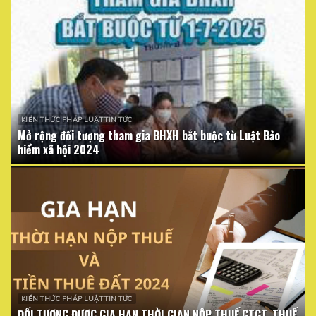
KIẾN THỨC PHÁP LUẬT TIN TỨC
Mở rộng đối tượng tham gia BHXH bắt buộc từ Luật Bảo
hiểm xã hội 2024
KIẾN THỨC PHÁP LUẬT TIN TỨC
ĐỐI TƯỢNG ĐƯỢC GIA HẠN THỜI GIAN NỘP THUẾ GTGT, THUẾ