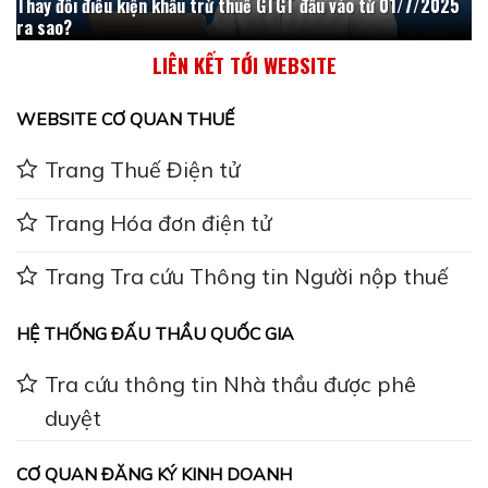
Thay đổi điều kiện khấu trừ thuế GTGT đầu vào từ 01/7/2025
ra sao?
LIÊN KẾT TỚI WEBSITE
WEBSITE CƠ QUAN THUẾ
Trang Thuế Điện tử
Trang Hóa đơn điện tử
Trang Tra cứu Thông tin Người nộp thuế
HỆ THỐNG ĐẤU THẦU QUỐC GIA
Tra cứu thông tin Nhà thầu được phê
duyệt
CƠ QUAN ĐĂNG KÝ KINH DOANH