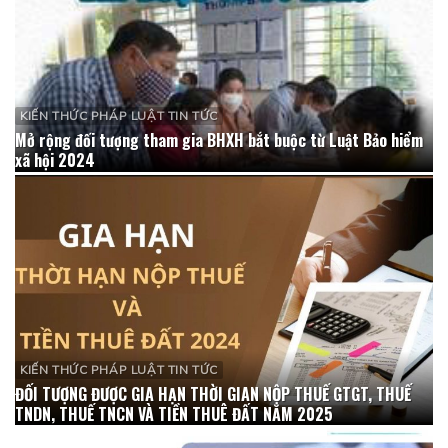
KIẾN THỨC PHÁP LUẬT TIN TỨC
Mở rộng đối tượng tham gia BHXH bắt buộc từ Luật Bảo hiểm
xã hội 2024
KIẾN THỨC PHÁP LUẬT TIN TỨC
ĐỐI TƯỢNG ĐƯỢC GIA HẠN THỜI GIAN NỘP THUẾ GTGT, THUẾ
TNDN, THUẾ TNCN VÀ TIỀN THUÊ ĐẤT NĂM 2025