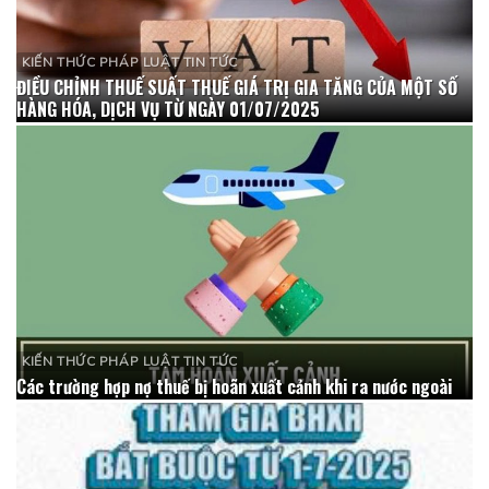
KIẾN THỨC PHÁP LUẬT TIN TỨC
ĐIỀU CHỈNH THUẾ SUẤT THUẾ GIÁ TRỊ GIA TĂNG CỦA MỘT SỐ
HÀNG HÓA, DỊCH VỤ TỪ NGÀY 01/07/2025
KIẾN THỨC PHÁP LUẬT TIN TỨC
Các trường hợp nợ thuế bị hoãn xuất cảnh khi ra nước ngoài