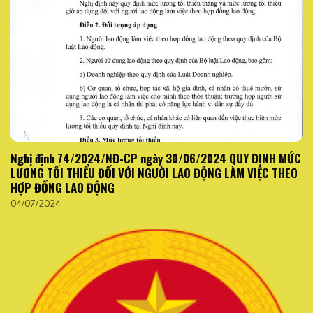
Nghị định 74/2024/NĐ-CP ngày 30/06/2024 QUY ĐỊNH MỨC
LƯƠNG TỐI THIỂU ĐỐI VỚI NGƯỜI LAO ĐỘNG LÀM VIỆC THEO
HỢP ĐỒNG LAO ĐỘNG
04/07/2024