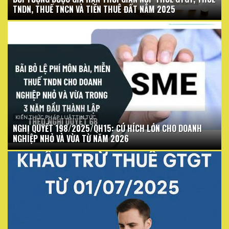
TNDN, THUẾ TNCN VÀ TIỀN THUÊ ĐẤT NĂM 2025
KIẾN THỨC PHÁP LUẬT TIN TỨC
NGHỊ QUYẾT 198/2025/QH15: CÚ HÍCH LỚN CHO DOANH
NGHIỆP NHỎ VÀ VỪA TỪ NĂM 2026