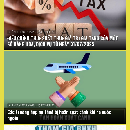
KIẾN THỨC PHÁP LUẬT TIN TỨC
ĐIỀU CHỈNH THUẾ SUẤT THUẾ GIÁ TRỊ GIA TĂNG CỦA MỘT
SỐ HÀNG HÓA, DỊCH VỤ TỪ NGÀY 01/07/2025
KIẾN THỨC PHÁP LUẬT TIN TỨC
Các trường hợp nợ thuế bị hoãn xuất cảnh khi ra nước
ngoài