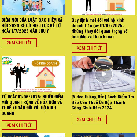
ĐIỂM MỚI CỦA LUẬT BẢO HIỂM XÃ
Quy định mới đối với hộ kinh
HỘI 2024 SẼ CÓ HIỆU LỰC KỂ TỪ
doanh từ ngày 01/06/2025:
NGÀY 1/7/2025 CẦN LƯU Ý
Những thay đổi quan trọng về
hóa đơn và thuế khoán
XEM CHI TIẾT
XEM CHI TIẾT
TỪ NGÀY 01/06/2025: NHIỀU ĐIỂM
[Video Hướng Dẫn] Cách Kiểm Tra
MỚI QUAN TRỌNG VỀ HÓA ĐƠN VÀ
Báo Cáo Thuế Đã Nộp Thành
THUẾ KHOÁN ĐỐI VỚI HỘ KINH
Công Chưa Năm 2024
DOANH
XEM CHI TIẾT
XEM CHI TIẾT