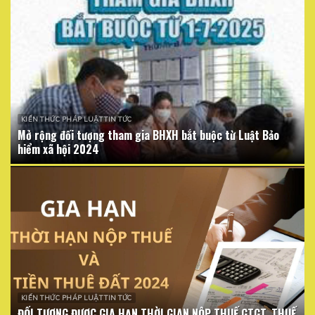
KIẾN THỨC PHÁP LUẬT TIN TỨC
Mở rộng đối tượng tham gia BHXH bắt buộc từ Luật Bảo
hiểm xã hội 2024
KIẾN THỨC PHÁP LUẬT TIN TỨC
ĐỐI TƯỢNG ĐƯỢC GIA HẠN THỜI GIAN NỘP THUẾ GTGT, THUẾ