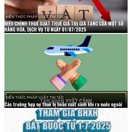
KIẾN THỨC PHÁP LUẬT TIN TỨC
ĐIỀU CHỈNH THUẾ SUẤT THUẾ GIÁ TRỊ GIA TĂNG CỦA MỘT SỐ
HÀNG HÓA, DỊCH VỤ TỪ NGÀY 01/07/2025
KIẾN THỨC PHÁP LUẬT TIN TỨC
Các trường hợp nợ thuế bị hoãn xuất cảnh khi ra nước ngoài