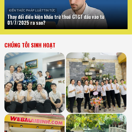
KIẾN THỨC PHÁP LUẬT TIN TỨC
Thay đổi điều kiện khấu trừ thuế GTGT đầu vào từ
01/7/2025 ra sao?
CHÚNG TÔI SINH HOẠT