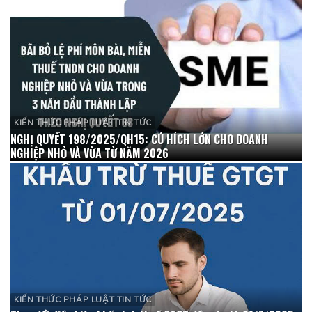
KIẾN THỨC PHÁP LUẬT TIN TỨC
NGHỊ QUYẾT 198/2025/QH15: CÚ HÍCH LỚN CHO DOANH
NGHIỆP NHỎ VÀ VỪA TỪ NĂM 2026
KIẾN THỨC PHÁP LUẬT TIN TỨC