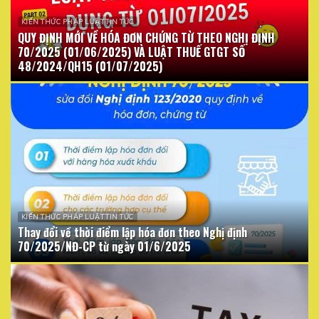
KIẾN THỨC PHÁP LUẬT TIN TỨC
QUY ĐỊNH MỚI VỀ HÓA ĐƠN CHỨNG TỪ THEO NGHỊ ĐỊNH
70/2025 (01/06/2025) VÀ LUẬT THUẾ GTGT SỐ
48/2024/QH15 (01/07/2025)
KIẾN THỨC PHÁP LUẬT TIN TỨC
Thay đổi về thời điểm lập hóa đơn theo Nghị định
70/2025/NĐ-CP từ ngày 01/6/2025