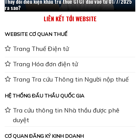
Thay đổi điều kiện khấu trừ thuế GTGT đầu vào từ 01/7/2025
ra sao?
LIÊN KẾT TỚI WEBSITE
WEBSITE CƠ QUAN THUẾ
Trang Thuế Điện tử
Trang Hóa đơn điện tử
Trang Tra cứu Thông tin Người nộp thuế
HỆ THỐNG ĐẤU THẦU QUỐC GIA
Tra cứu thông tin Nhà thầu được phê
duyệt
CƠ QUAN ĐĂNG KÝ KINH DOANH