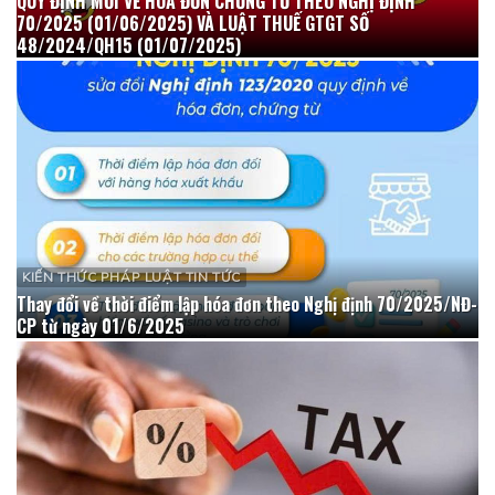
QUY ĐỊNH MỚI VỀ HÓA ĐƠN CHỨNG TỪ THEO NGHỊ ĐỊNH
70/2025 (01/06/2025) VÀ LUẬT THUẾ GTGT SỐ
48/2024/QH15 (01/07/2025)
KIẾN THỨC PHÁP LUẬT TIN TỨC
Thay đổi về thời điểm lập hóa đơn theo Nghị định 70/2025/NĐ-
CP từ ngày 01/6/2025