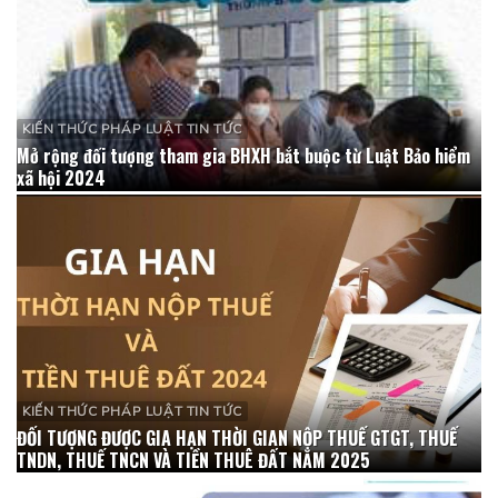
KIẾN THỨC PHÁP LUẬT TIN TỨC
Mở rộng đối tượng tham gia BHXH bắt buộc từ Luật Bảo hiểm
xã hội 2024
KIẾN THỨC PHÁP LUẬT TIN TỨC
ĐỐI TƯỢNG ĐƯỢC GIA HẠN THỜI GIAN NỘP THUẾ GTGT, THUẾ
TNDN, THUẾ TNCN VÀ TIỀN THUÊ ĐẤT NĂM 2025