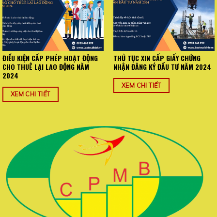
ĐIỀU KIỆN CẤP PHÉP HOẠT ĐỘNG
THỦ TỤC XIN CẤP GIẤY CHỨNG
CHO THUÊ LẠI LAO ĐỘNG NĂM
NHẬN ĐĂNG KÝ ĐẦU TƯ NĂM 2024
2024
XEM CHI TIẾT
XEM CHI TIẾT