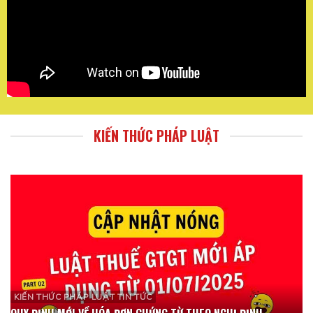
KIẾN THỨC PHÁP LUẬT
KIẾN THỨC PHÁP LUẬT TIN TỨC