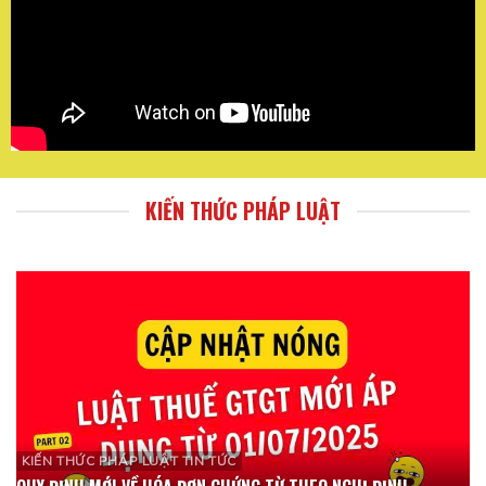
KIẾN THỨC PHÁP LUẬT
KIẾN THỨC PHÁP LUẬT TIN TỨC