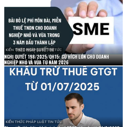
KIẾN THỨC PHÁP LUẬT TIN TỨC
NGHỊ QUYẾT 198/2025/QH15: CÚ HÍCH LỚN CHO DOANH
NGHIỆP NHỎ VÀ VỪA TỪ NĂM 2026
KIẾN THỨC PHÁP LUẬT TIN TỨC