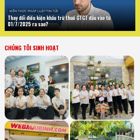
KIẾN THỨC PHÁP LUẬT TIN TỨC
Thay đổi điều kiện khấu trừ thuế GTGT đầu vào từ
01/7/2025 ra sao?
CHÚNG TÔI SINH HOẠT