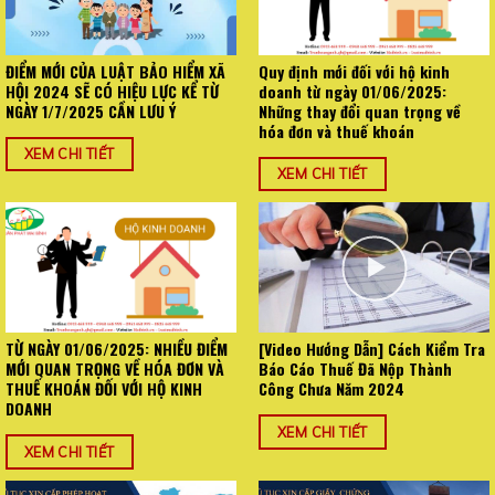
ĐIỂM MỚI CỦA LUẬT BẢO HIỂM XÃ
Quy định mới đối với hộ kinh
HỘI 2024 SẼ CÓ HIỆU LỰC KỂ TỪ
doanh từ ngày 01/06/2025:
NGÀY 1/7/2025 CẦN LƯU Ý
Những thay đổi quan trọng về
hóa đơn và thuế khoán
XEM CHI TIẾT
XEM CHI TIẾT
TỪ NGÀY 01/06/2025: NHIỀU ĐIỂM
[Video Hướng Dẫn] Cách Kiểm Tra
MỚI QUAN TRỌNG VỀ HÓA ĐƠN VÀ
Báo Cáo Thuế Đã Nộp Thành
THUẾ KHOÁN ĐỐI VỚI HỘ KINH
Công Chưa Năm 2024
DOANH
XEM CHI TIẾT
XEM CHI TIẾT