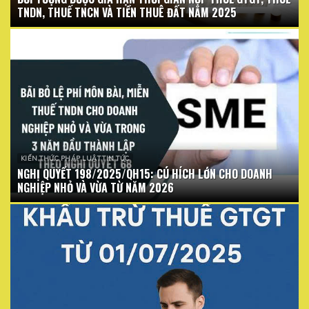
TNDN, THUẾ TNCN VÀ TIỀN THUÊ ĐẤT NĂM 2025
KIẾN THỨC PHÁP LUẬT TIN TỨC
NGHỊ QUYẾT 198/2025/QH15: CÚ HÍCH LỚN CHO DOANH
NGHIỆP NHỎ VÀ VỪA TỪ NĂM 2026