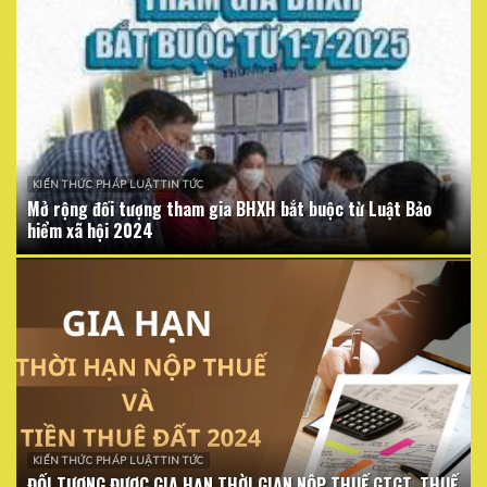
KIẾN THỨC PHÁP LUẬT TIN TỨC
Mở rộng đối tượng tham gia BHXH bắt buộc từ Luật Bảo
hiểm xã hội 2024
KIẾN THỨC PHÁP LUẬT TIN TỨC
ĐỐI TƯỢNG ĐƯỢC GIA HẠN THỜI GIAN NỘP THUẾ GTGT, THUẾ