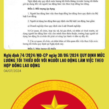
Nghị định 74/2024/NĐ-CP ngày 30/06/2024 QUY ĐỊNH MỨC
LƯƠNG TỐI THIỂU ĐỐI VỚI NGƯỜI LAO ĐỘNG LÀM VIỆC THEO
HỢP ĐỒNG LAO ĐỘNG
04/07/2024