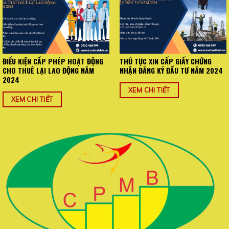
ĐIỀU KIỆN CẤP PHÉP HOẠT ĐỘNG
THỦ TỤC XIN CẤP GIẤY CHỨNG
CHO THUÊ LẠI LAO ĐỘNG NĂM
NHẬN ĐĂNG KÝ ĐẦU TƯ NĂM 2024
2024
XEM CHI TIẾT
XEM CHI TIẾT