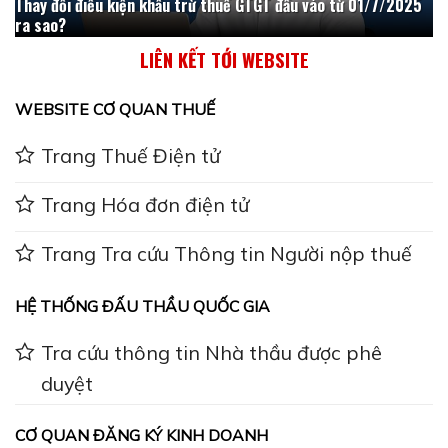
Thay đổi điều kiện khấu trừ thuế GTGT đầu vào từ 01/7/2025
ra sao?
LIÊN KẾT TỚI WEBSITE
WEBSITE CƠ QUAN THUẾ
Trang Thuế Điện tử
Trang Hóa đơn điện tử
Trang Tra cứu Thông tin Người nộp thuế
HỆ THỐNG ĐẤU THẦU QUỐC GIA
Tra cứu thông tin Nhà thầu được phê
duyệt
CƠ QUAN ĐĂNG KÝ KINH DOANH