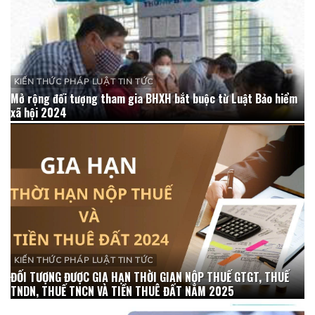
KIẾN THỨC PHÁP LUẬT TIN TỨC
Mở rộng đối tượng tham gia BHXH bắt buộc từ Luật Bảo hiểm
xã hội 2024
KIẾN THỨC PHÁP LUẬT TIN TỨC
ĐỐI TƯỢNG ĐƯỢC GIA HẠN THỜI GIAN NỘP THUẾ GTGT, THUẾ
TNDN, THUẾ TNCN VÀ TIỀN THUÊ ĐẤT NĂM 2025