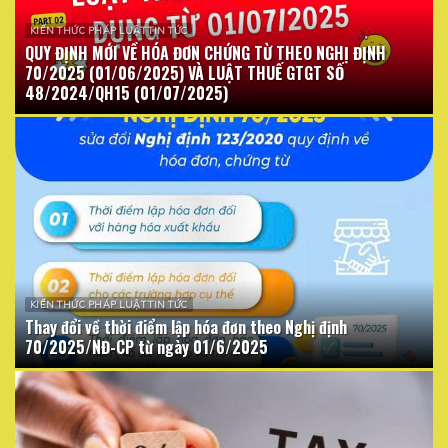
KIẾN THỨC PHÁP LUẬT TIN TỨC
QUY ĐỊNH MỚI VỀ HÓA ĐƠN CHỨNG TỪ THEO NGHỊ ĐỊNH
70/2025 (01/06/2025) VÀ LUẬT THUẾ GTGT SỐ
48/2024/QH15 (01/07/2025)
KIẾN THỨC PHÁP LUẬT TIN TỨC
Thay đổi về thời điểm lập hóa đơn theo Nghị định
70/2025/NĐ-CP từ ngày 01/6/2025