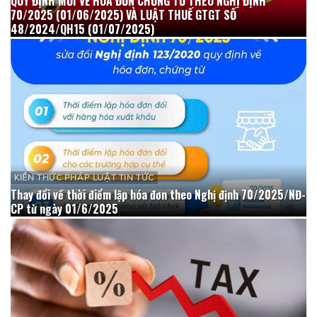
QUY ĐỊNH MỚI VỀ HÓA ĐƠN CHỨNG TỪ THEO NGHỊ ĐỊNH
70/2025 (01/06/2025) VÀ LUẬT THUẾ GTGT SỐ
48/2024/QH15 (01/07/2025)
KIẾN THỨC PHÁP LUẬT TIN TỨC
Thay đổi về thời điểm lập hóa đơn theo Nghị định 70/2025/NĐ-
CP từ ngày 01/6/2025