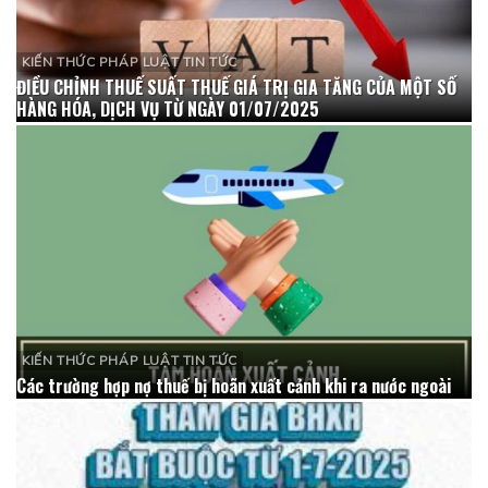
KIẾN THỨC PHÁP LUẬT TIN TỨC
ĐIỀU CHỈNH THUẾ SUẤT THUẾ GIÁ TRỊ GIA TĂNG CỦA MỘT SỐ
HÀNG HÓA, DỊCH VỤ TỪ NGÀY 01/07/2025
KIẾN THỨC PHÁP LUẬT TIN TỨC
Các trường hợp nợ thuế bị hoãn xuất cảnh khi ra nước ngoài