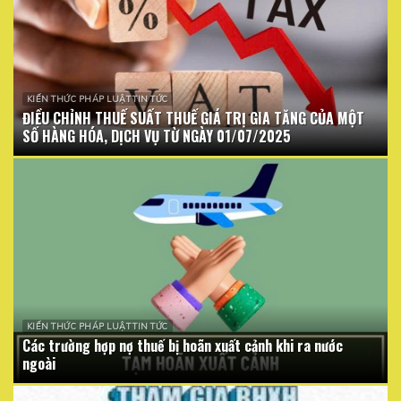
KIẾN THỨC PHÁP LUẬT TIN TỨC
ĐIỀU CHỈNH THUẾ SUẤT THUẾ GIÁ TRỊ GIA TĂNG CỦA MỘT
SỐ HÀNG HÓA, DỊCH VỤ TỪ NGÀY 01/07/2025
KIẾN THỨC PHÁP LUẬT TIN TỨC
Các trường hợp nợ thuế bị hoãn xuất cảnh khi ra nước
ngoài