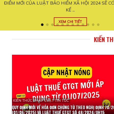
C
Quy định mới đối với hộ kinh doanh từ ngày 01/06/2
thay đổi ...
XEM CHI TIẾT
KIẾN T
KIẾN THỨC PHÁP LUẬT TIN TỨC
QUY ĐỊNH MỚI VỀ HÓA ĐƠN CHỨNG TỪ THEO NGHỊ ĐỊNH 70/
(01/06/2025) VÀ LUẬT THUẾ GTGT SỐ 48/2024/QH15