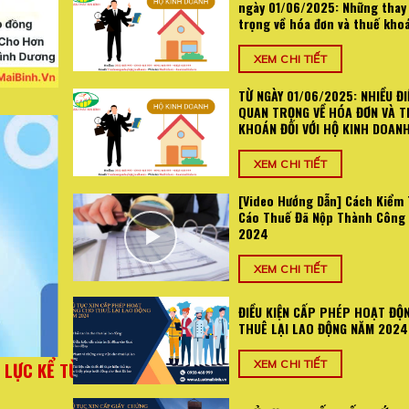
ngày 01/06/2025: Những thay
trọng về hóa đơn và thuế kho
XEM CHI TIẾT
TỪ NGÀY 01/06/2025: NHIỀU ĐI
QUAN TRỌNG VỀ HÓA ĐƠN VÀ T
KHOÁN ĐỐI VỚI HỘ KINH DOAN
XEM CHI TIẾT
[Video Hướng Dẫn] Cách Kiểm 
Cáo Thuế Đã Nộp Thành Công
2024
XEM CHI TIẾT
ĐIỀU KIỆN CẤP PHÉP HOẠT ĐỘ
THUÊ LẠI LAO ĐỘNG NĂM 2024
025: Những
TỪ NGÀY 01/06/2025: NHIỀU ĐIỂM MỚI QUA
XEM CHI TIẾT
án
VÀ THUẾ KHOÁN ĐỐI VỚI HỘ KI