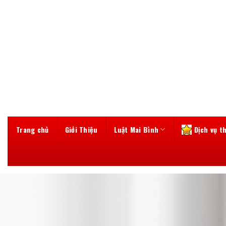
Skip
to
content
Trang chủ
Giới Thiệu
Luật Mai Bình
Dịch vụ t