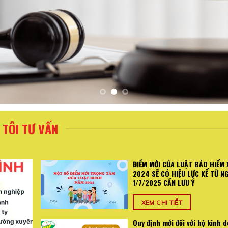
TÔI TƯ VẤN
ĐIỂM MỚI CỦA LUẬT BẢO HIỂM 
2024 SẼ CÓ HIỆU LỰC KỂ TỪ N
1/7/2025 CẦN LƯU Ý
XEM CHI TIẾT
Quy định mới đối với hộ kinh 