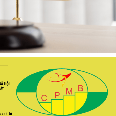
XÃ HỘI
GÀY
doanh từ