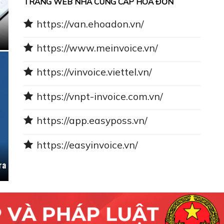
TRANG WEB NHÀ CUNG CẤP HÓA ĐƠN
https://van.ehoadon.vn/
https://www.meinvoice.vn/
https://vinvoice.viettel.vn/
https://vnpt-invoice.com.vn/
https://app.easyposs.vn/
https://easyinvoice.vn/
ra