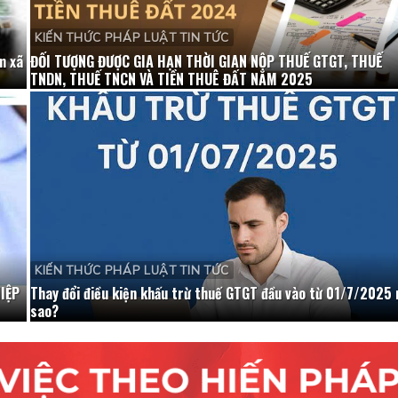
KIẾN THỨC PHÁP LUẬT TIN TỨC
m xã
ĐỐI TƯỢNG ĐƯỢC GIA HẠN THỜI GIAN NỘP THUẾ GTGT, THUẾ
TNDN, THUẾ TNCN VÀ TIỀN THUÊ ĐẤT NĂM 2025
KIẾN THỨC PHÁP LUẬT TIN TỨC
IỆP
Thay đổi điều kiện khấu trừ thuế GTGT đầu vào từ 01/7/2025 
sao?