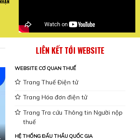
 NHẬN
I QUAN TRỌNG VỀ
Mai Bình hướng dẫn toàn thể nh
 ...
Báo .
XEM CHI
LIÊN KẾT TỚI WEBSITE
WEBSITE CƠ QUAN THUẾ
Trang Thuế Điện tử
Trang Hóa đơn điện tử
Trang Tra cứu Thông tin Người nộp
thuế
HỆ THỐNG ĐẤU THẦU QUỐC GIA
-