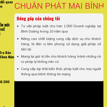
 đổi quan
án
Đóng góp của chúng tôi
ỂM MỚI
Tư vấn pháp luật cho hơn 1.000 Doanh nghiệp tại
HUẾ
Bình Dương trong 10 năm qua
H
Nâng cao chất lượng cung cấp dịch vụ cho khách
hàng, là đơn vị tiên phong sử dụng giải pháp số
tiện lợi
Tra Báo
Mang lại giá trị lớn cho khách hàng tránh những rủi
 Chưa Năm
ro pháp lý không nên có
Cung cấp kịp thời kiến thức pháp luật cho mọi người
thông qua kênh thông tin mạng
NG CHO
N TRỌNG VỀ HÓA ĐƠN
[Video Hướng Dẫn] Cách Kiểm T
NH DOANH
Công Chưa 