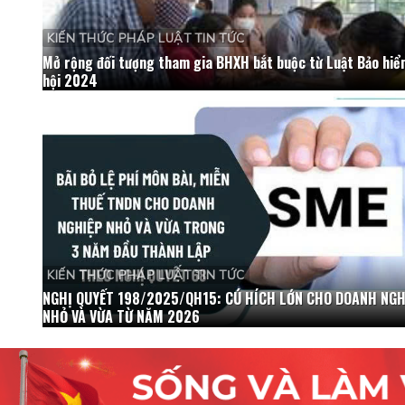
KIẾN THỨC PHÁP LUẬT TIN TỨC
Mở rộng đối tượng tham gia BHXH bắt buộc từ Luật Bảo hiể
hội 2024
KIẾN THỨC PHÁP LUẬT TIN TỨC
NGHỊ QUYẾT 198/2025/QH15: CÚ HÍCH LỚN CHO DOANH NGH
NHỎ VÀ VỪA TỪ NĂM 2026