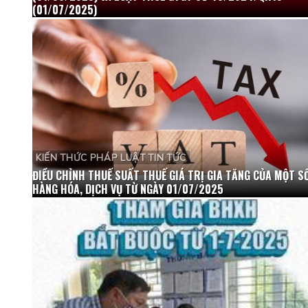
(01/07/2025)
KIẾN THỨC PHÁP LUẬT TIN TỨC
ĐIỀU CHỈNH THUẾ SUẤT THUẾ GIÁ TRỊ GIA TĂNG CỦA MỘT S
HÀNG HÓA, DỊCH VỤ TỪ NGÀY 01/07/2025