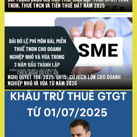
TNDN, THUẾ TNCN VÀ TIỀN THUÊ ĐẤT NĂM 2025
KIẾN THỨC PHÁP LUẬT TIN TỨC
NGHỊ QUYẾT 198/2025/QH15: CÚ HÍCH LỚN CHO DOANH
NGHIỆP NHỎ VÀ VỪA TỪ NĂM 2026