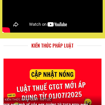
KIẾN THỨC PHÁP LUẬT
KIẾN THỨC PHÁP LUẬT TIN TỨC