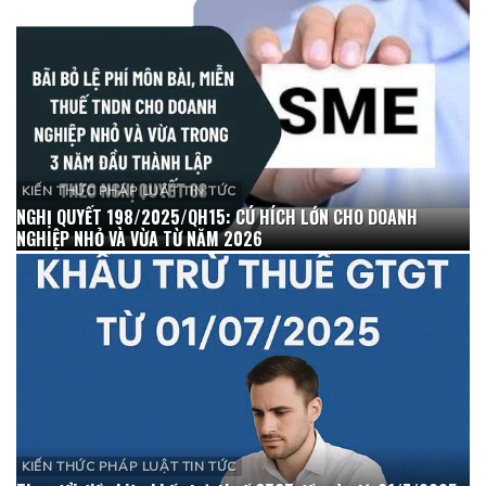
KIẾN THỨC PHÁP LUẬT TIN TỨC
NGHỊ QUYẾT 198/2025/QH15: CÚ HÍCH LỚN CHO DOANH
NGHIỆP NHỎ VÀ VỪA TỪ NĂM 2026
KIẾN THỨC PHÁP LUẬT TIN TỨC