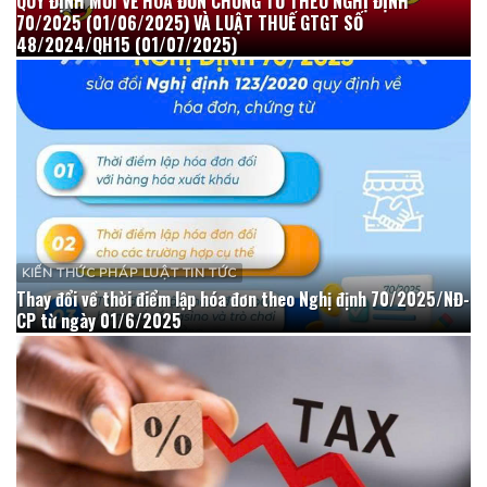
QUY ĐỊNH MỚI VỀ HÓA ĐƠN CHỨNG TỪ THEO NGHỊ ĐỊNH
70/2025 (01/06/2025) VÀ LUẬT THUẾ GTGT SỐ
48/2024/QH15 (01/07/2025)
KIẾN THỨC PHÁP LUẬT TIN TỨC
Thay đổi về thời điểm lập hóa đơn theo Nghị định 70/2025/NĐ-
CP từ ngày 01/6/2025