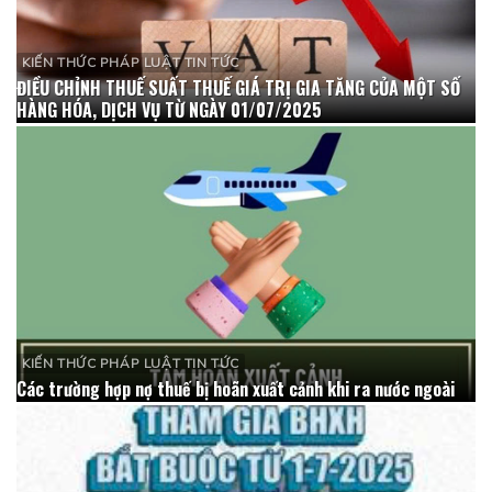
KIẾN THỨC PHÁP LUẬT TIN TỨC
ĐIỀU CHỈNH THUẾ SUẤT THUẾ GIÁ TRỊ GIA TĂNG CỦA MỘT SỐ
HÀNG HÓA, DỊCH VỤ TỪ NGÀY 01/07/2025
KIẾN THỨC PHÁP LUẬT TIN TỨC
Các trường hợp nợ thuế bị hoãn xuất cảnh khi ra nước ngoài