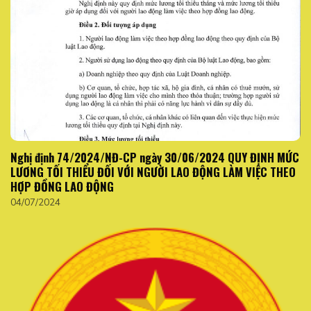
Nghị định 74/2024/NĐ-CP ngày 30/06/2024 QUY ĐỊNH MỨC
LƯƠNG TỐI THIỂU ĐỐI VỚI NGƯỜI LAO ĐỘNG LÀM VIỆC THEO
HỢP ĐỒNG LAO ĐỘNG
04/07/2024