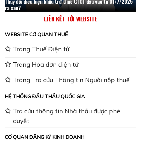
Thay đổi điều kiện khấu trừ thuế GTGT đầu vào từ 01/7/2025
ra sao?
LIÊN KẾT TỚI WEBSITE
WEBSITE CƠ QUAN THUẾ
Trang Thuế Điện tử
Trang Hóa đơn điện tử
Trang Tra cứu Thông tin Người nộp thuế
HỆ THỐNG ĐẤU THẦU QUỐC GIA
Tra cứu thông tin Nhà thầu được phê
duyệt
CƠ QUAN ĐĂNG KÝ KINH DOANH