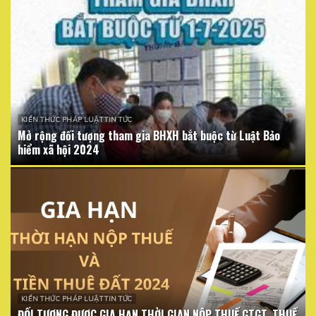
KIẾN THỨC PHÁP LUẬT TIN TỨC
Mở rộng đối tượng tham gia BHXH bắt buộc từ Luật Bảo
hiểm xã hội 2024
KIẾN THỨC PHÁP LUẬT TIN TỨC
ĐỐI TƯỢNG ĐƯỢC GIA HẠN THỜI GIAN NỘP THUẾ GTGT, THUẾ