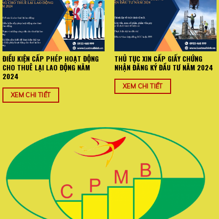
ĐIỀU KIỆN CẤP PHÉP HOẠT ĐỘNG
THỦ TỤC XIN CẤP GIẤY CHỨNG
CHO THUÊ LẠI LAO ĐỘNG NĂM
NHẬN ĐĂNG KÝ ĐẦU TƯ NĂM 2024
2024
XEM CHI TIẾT
XEM CHI TIẾT