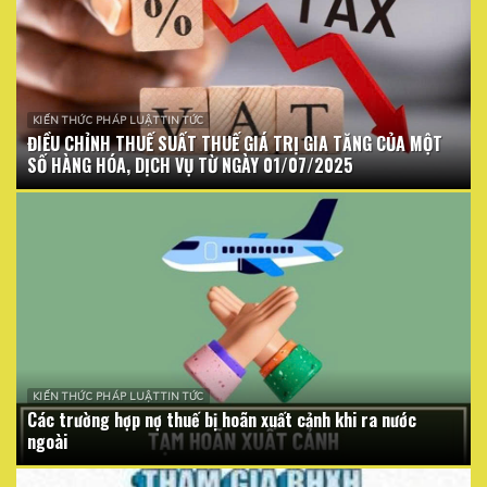
KIẾN THỨC PHÁP LUẬT TIN TỨC
ĐIỀU CHỈNH THUẾ SUẤT THUẾ GIÁ TRỊ GIA TĂNG CỦA MỘT
SỐ HÀNG HÓA, DỊCH VỤ TỪ NGÀY 01/07/2025
KIẾN THỨC PHÁP LUẬT TIN TỨC
Các trường hợp nợ thuế bị hoãn xuất cảnh khi ra nước
ngoài