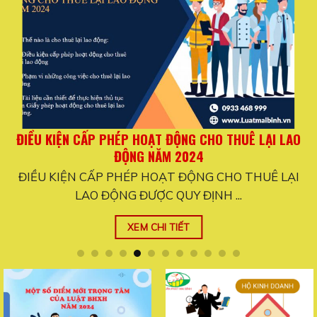
THỦ TỤC XIN CẤP GIẤY CHỨNG NHẬN ĐĂNG KÝ ĐẦU TƯ
NĂM 2024
THỦ TỤC XIN CẤP GIẤY CHỨNG NHẬN ĐĂNG KÝ ĐẦU
TƯ NĂM 2024 Hồ ...
XEM CHI TIẾT