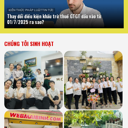
KIẾN THỨC PHÁP LUẬT TIN TỨC
Thay đổi điều kiện khấu trừ thuế GTGT đầu vào từ
01/7/2025 ra sao?
CHÚNG TÔI SINH HOẠT