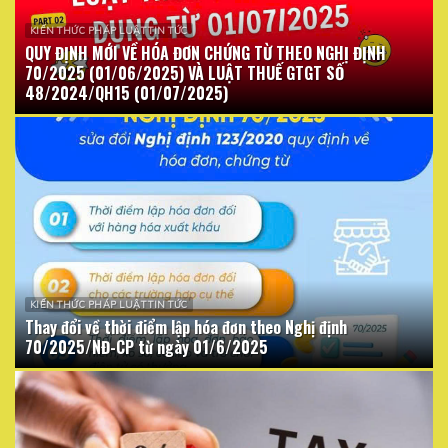
KIẾN THỨC PHÁP LUẬT TIN TỨC
QUY ĐỊNH MỚI VỀ HÓA ĐƠN CHỨNG TỪ THEO NGHỊ ĐỊNH
70/2025 (01/06/2025) VÀ LUẬT THUẾ GTGT SỐ
48/2024/QH15 (01/07/2025)
KIẾN THỨC PHÁP LUẬT TIN TỨC
Thay đổi về thời điểm lập hóa đơn theo Nghị định
70/2025/NĐ-CP từ ngày 01/6/2025