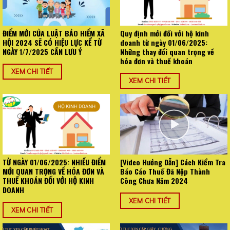
ĐIỂM MỚI CỦA LUẬT BẢO HIỂM XÃ
Quy định mới đối với hộ kinh
HỘI 2024 SẼ CÓ HIỆU LỰC KỂ TỪ
doanh từ ngày 01/06/2025:
NGÀY 1/7/2025 CẦN LƯU Ý
Những thay đổi quan trọng về
hóa đơn và thuế khoán
XEM CHI TIẾT
XEM CHI TIẾT
TỪ NGÀY 01/06/2025: NHIỀU ĐIỂM
[Video Hướng Dẫn] Cách Kiểm Tra
MỚI QUAN TRỌNG VỀ HÓA ĐƠN VÀ
Báo Cáo Thuế Đã Nộp Thành
THUẾ KHOÁN ĐỐI VỚI HỘ KINH
Công Chưa Năm 2024
DOANH
XEM CHI TIẾT
XEM CHI TIẾT