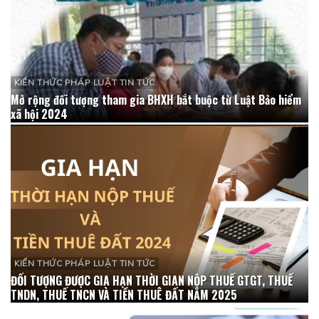
KIẾN THỨC PHÁP LUẬT TIN TỨC
Mở rộng đối tượng tham gia BHXH bắt buộc từ Luật Bảo hiểm
xã hội 2024
KIẾN THỨC PHÁP LUẬT TIN TỨC
ĐỐI TƯỢNG ĐƯỢC GIA HẠN THỜI GIAN NỘP THUẾ GTGT, THUẾ
TNDN, THUẾ TNCN VÀ TIỀN THUÊ ĐẤT NĂM 2025