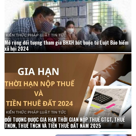
KIẾN THỨC PHÁP LUẬT TIN TỨC
Mở rộng đối tượng tham gia BHXH bắt buộc từ Luật Bảo hiểm
xã hội 2024
KIẾN THỨC PHÁP LUẬT TIN TỨC
ĐỐI TƯỢNG ĐƯỢC GIA HẠN THỜI GIAN NỘP THUẾ GTGT, THUẾ
TNDN, THUẾ TNCN VÀ TIỀN THUÊ ĐẤT NĂM 2025