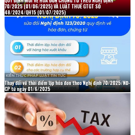
QUY ĐỊNH MỚI VỀ HÓA ĐƠN CHỨNG TỪ THEO NGHỊ ĐỊNH
70/2025 (01/06/2025) VÀ LUẬT THUẾ GTGT SỐ
48/2024/QH15 (01/07/2025)
KIẾN THỨC PHÁP LUẬT TIN TỨC
Thay đổi về thời điểm lập hóa đơn theo Nghị định 70/2025/NĐ-
CP từ ngày 01/6/2025