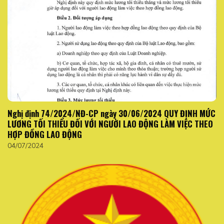
Nghị định 74/2024/NĐ-CP ngày 30/06/2024 QUY ĐỊNH MỨC
LƯƠNG TỐI THIỂU ĐỐI VỚI NGƯỜI LAO ĐỘNG LÀM VIỆC THEO
HỢP ĐỒNG LAO ĐỘNG
04/07/2024