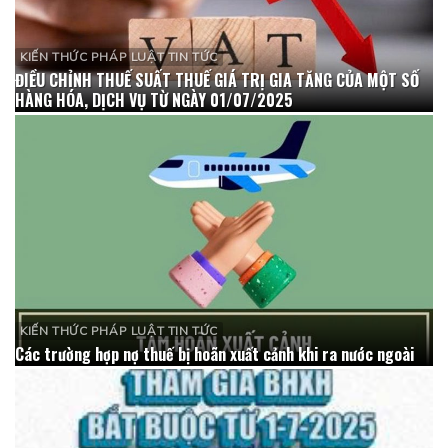
KIẾN THỨC PHÁP LUẬT TIN TỨC
ĐIỀU CHỈNH THUẾ SUẤT THUẾ GIÁ TRỊ GIA TĂNG CỦA MỘT SỐ
HÀNG HÓA, DỊCH VỤ TỪ NGÀY 01/07/2025
KIẾN THỨC PHÁP LUẬT TIN TỨC
Các trường hợp nợ thuế bị hoãn xuất cảnh khi ra nước ngoài