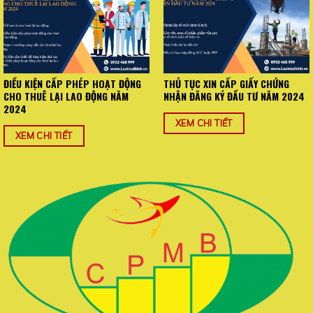
ĐIỀU KIỆN CẤP PHÉP HOẠT ĐỘNG
THỦ TỤC XIN CẤP GIẤY CHỨNG
CHO THUÊ LẠI LAO ĐỘNG NĂM
NHẬN ĐĂNG KÝ ĐẦU TƯ NĂM 2024
2024
XEM CHI TIẾT
XEM CHI TIẾT