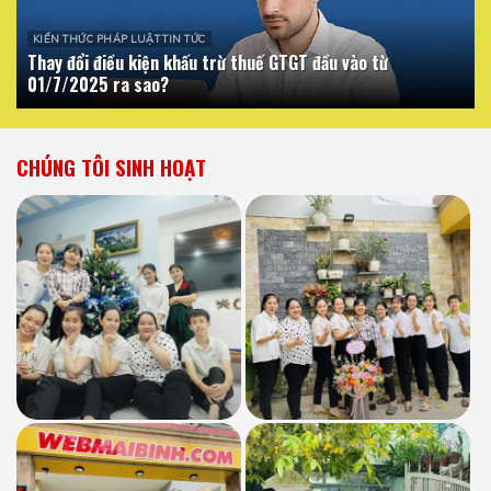
KIẾN THỨC PHÁP LUẬT TIN TỨC
Thay đổi điều kiện khấu trừ thuế GTGT đầu vào từ
01/7/2025 ra sao?
CHÚNG TÔI SINH HOẠT