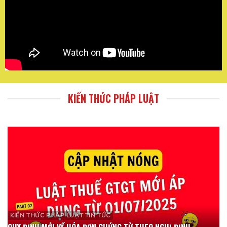
KIẾN THỨC PHÁP LUẬT
KIẾN THỨC PHÁP LUẬT TIN TỨC