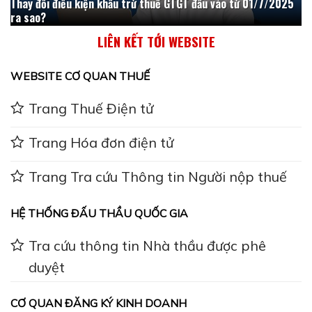
Thay đổi điều kiện khấu trừ thuế GTGT đầu vào từ 01/7/2025
ra sao?
LIÊN KẾT TỚI WEBSITE
WEBSITE CƠ QUAN THUẾ
Trang Thuế Điện tử
Trang Hóa đơn điện tử
Trang Tra cứu Thông tin Người nộp thuế
HỆ THỐNG ĐẤU THẦU QUỐC GIA
Tra cứu thông tin Nhà thầu được phê
duyệt
CƠ QUAN ĐĂNG KÝ KINH DOANH