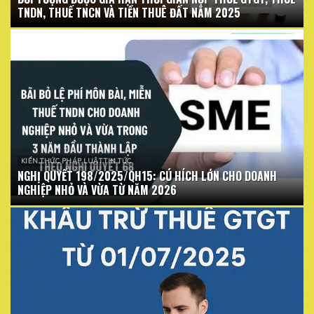
TNDN, THUẾ TNCN VÀ TIỀN THUÊ ĐẤT NĂM 2025
KIẾN THỨC PHÁP LUẬT TIN TỨC
NGHỊ QUYẾT 198/2025/QH15: CÚ HÍCH LỚN CHO DOANH
NGHIỆP NHỎ VÀ VỪA TỪ NĂM 2026