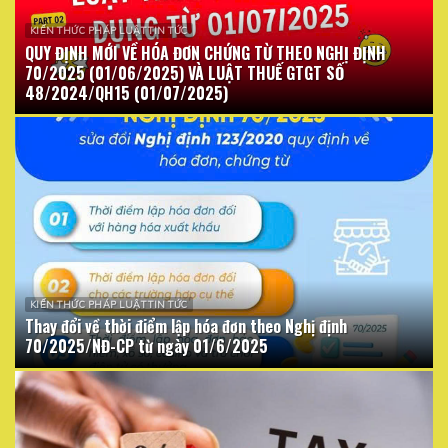
KIẾN THỨC PHÁP LUẬT TIN TỨC
QUY ĐỊNH MỚI VỀ HÓA ĐƠN CHỨNG TỪ THEO NGHỊ ĐỊNH
70/2025 (01/06/2025) VÀ LUẬT THUẾ GTGT SỐ
48/2024/QH15 (01/07/2025)
KIẾN THỨC PHÁP LUẬT TIN TỨC
Thay đổi về thời điểm lập hóa đơn theo Nghị định
70/2025/NĐ-CP từ ngày 01/6/2025