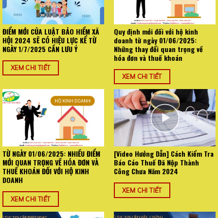
ĐIỂM MỚI CỦA LUẬT BẢO HIỂM XÃ
Quy định mới đối với hộ kinh
HỘI 2024 SẼ CÓ HIỆU LỰC KỂ TỪ
doanh từ ngày 01/06/2025:
NGÀY 1/7/2025 CẦN LƯU Ý
Những thay đổi quan trọng về
hóa đơn và thuế khoán
XEM CHI TIẾT
XEM CHI TIẾT
TỪ NGÀY 01/06/2025: NHIỀU ĐIỂM
[Video Hướng Dẫn] Cách Kiểm Tra
MỚI QUAN TRỌNG VỀ HÓA ĐƠN VÀ
Báo Cáo Thuế Đã Nộp Thành
THUẾ KHOÁN ĐỐI VỚI HỘ KINH
Công Chưa Năm 2024
DOANH
XEM CHI TIẾT
XEM CHI TIẾT