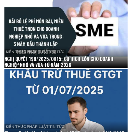
KIẾN THỨC PHÁP LUẬT TIN TỨC
NGHỊ QUYẾT 198/2025/QH15: CÚ HÍCH LỚN CHO DOANH
NGHIỆP NHỎ VÀ VỪA TỪ NĂM 2026
KIẾN THỨC PHÁP LUẬT TIN TỨC