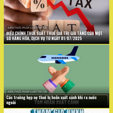
KIẾN THỨC PHÁP LUẬT TIN TỨC
ĐIỀU CHỈNH THUẾ SUẤT THUẾ GIÁ TRỊ GIA TĂNG CỦA MỘT
SỐ HÀNG HÓA, DỊCH VỤ TỪ NGÀY 01/07/2025
KIẾN THỨC PHÁP LUẬT TIN TỨC
Các trường hợp nợ thuế bị hoãn xuất cảnh khi ra nước
ngoài