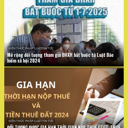
KIẾN THỨC PHÁP LUẬT TIN TỨC
Mở rộng đối tượng tham gia BHXH bắt buộc từ Luật Bảo
hiểm xã hội 2024
KIẾN THỨC PHÁP LUẬT TIN TỨC
ĐỐI TƯỢNG ĐƯỢC GIA HẠN THỜI GIAN NỘP THUẾ GTGT, THUẾ